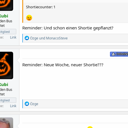
n
e
Shortiecounter: 1
n
:
Kubi
 den Bus
tet
Reminder: Und schon einen Shortie gepflanzt?
tglied
be
Link
R
Özge
und
MonacoSteve
e
a
k
THEMENS
t
i
Reminder: Neue Woche, neuer Shortie???
o
n
e
n
:
Kubi
 den Bus
tet
tglied
R
Özge
be
Link
e
a
k
t
i