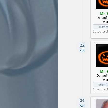
Mr_
Der auf
war
Teammi
Sprechpro
22
Apr
Mr_
Der auf
war
Teammi
Sprechpro
24
Apr