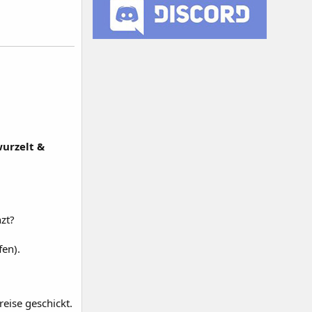
)
urzelt &
nzt?
fen).
eise geschickt.