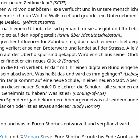
der neuen Zeitlinie klar?
(SCIFI)
hen wird von der bösen Hexe verflucht und in unsere menschlic
e nennt sich nun Wolf of Wallstreet und gründet ein Unternehmen 
e Dealer...
(Märchensatire)
 nach einem Urlaub, das sich jemand für sie ausgibt und Ihr Leb
lett auf den Kopf gestellt
(Krimi über Identitätsdiebstahl).
olgreicher Influencer für Zahnbürsten, doch nach einem schief ge
g verliert er seinen Broterwerb und landet auf der Strasse. Alle 
 auf der Überholspur sind gekappt. Wird er sich aus seiner Obda
er findet er ein neues Glück?
(Drama)
 in die KI Eri verliebt. Er darf mit ihr einen digitalen Bund eingeh
ein abschwört. Was heißt das und wird es ihm gelingen?
(Liebes
in Tanja kommt auf eine neue Schule, in einer neuen Stadt. Aber 
n dieser neuen Schule? Die Lehrer, die Schüler - alle scheinen ein
s Geheimnis zu haben? Was ist es?
(Coming-of-Age)
ein Spenderorgan bekommen. Aber irgendetwas ist seitdem anders
anken oder ist es etwas anderes?
(Body Horror)
 ob und was in Euren Shorties entwurzelt und verpflanzt wird.
Kubi
und
@MonacoSteve
, Eure Shortie-Skripte bis Ende April zu.