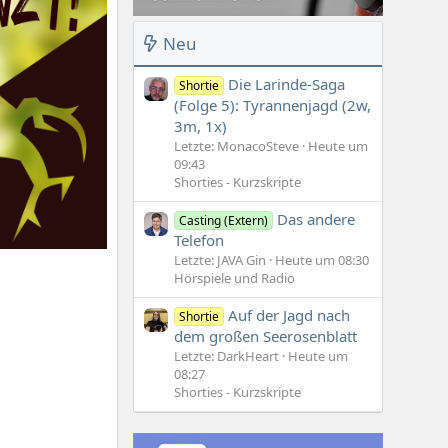
Neu
Die Larinde-Saga
Shortie
(Folge 5): Tyrannenjagd (2w,
3m, 1x)
Letzte: MonacoSteve
Heute um
09:43
Shorties - Kurzskripte
Das andere
Casting (Extern)
Telefon
Letzte: JAVA Gin
Heute um 08:30
Hörspiele und Radio
Auf der Jagd nach
Shortie
dem großen Seerosenblatt
Letzte: DarkHeart
Heute um
08:27
Shorties - Kurzskripte