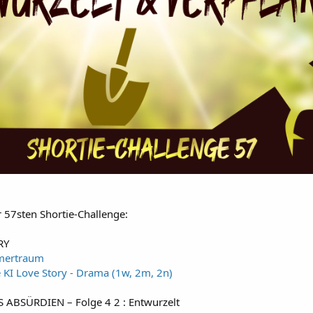
r 57sten Shortie-Challenge:
RY
ertraum
e KI Love Story - Drama (1w, 2m, 2n)
ABSÜRDIEN – Folge 4 2 : Entwurzelt