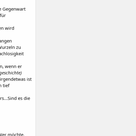
he Gegenwart
für
en wird
gangen
Wurzeln zu
chlosigkeit
en, wenn er
geschichte)
irgendetwas ist
 tief
...Sind es die
 Wer möchte,