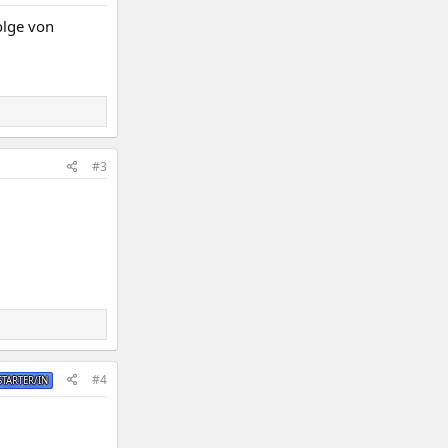
olge von
#3
#4
TARTER/IN