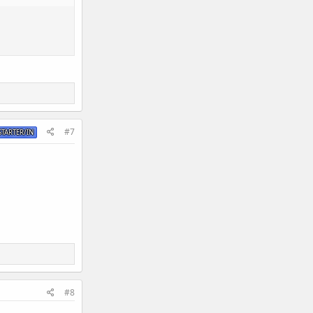
#7
TARTER/IN
#8