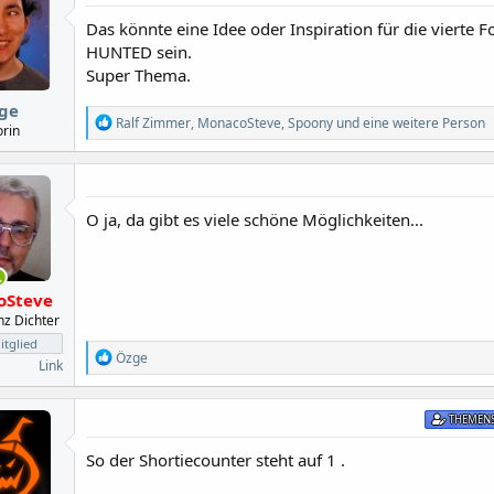
Das könnte eine Idee oder Inspiration für die vierte F
HUNTED sein.
Super Thema.
ge
R
Ralf Zimmer
,
MonacoSteve
,
Spoony
und eine weitere Person
orin
e
a
k
t
i
O ja, da gibt es viele schöne Möglichkeiten...
o
n
e
n
:
oSteve
anz Dichter
tglied
R
Özge
Link
e
a
k
THEMENS
t
i
So der Shortiecounter steht auf 1 .
o
n