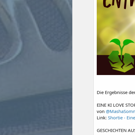
Die Ergebnisse de
EINE KI LOVE STO
von
@MashaSomm
Link:
Shortie - Ein
GESCHICHTEN AUS 