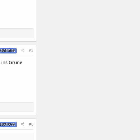
#5
TARTER/IN
 ins Grüne
#6
TARTER/IN