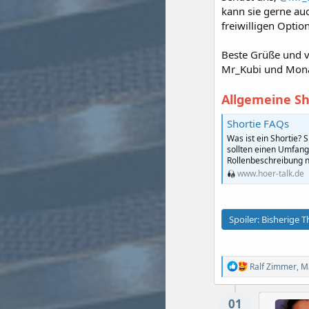
kann sie gerne auc
freiwilligen Opti
Beste Grüße und v
Mr_Kubi und Mon
Allgemeine Sh
Shortie FAQs
Was ist ein Shortie? 
sollten einen Umfang 
Rollenbeschreibung ni
www.hoer-talk.de
Spoiler:
Bisherige 
R
Ralf Zimmer
,
M
e
a
k
01