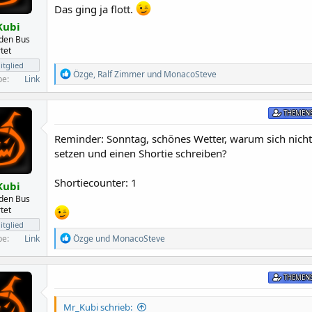
e
Das ging ja flott.
n
:
Kubi
 den Bus
tet
tglied
R
Özge
,
Ralf Zimmer
und
MonacoSteve
be
Link
e
a
k
THEMENS
t
i
Reminder: Sonntag, schönes Wetter, warum sich nicht
o
n
setzen und einen Shortie schreiben?
e
n
Shortiecounter: 1
:
Kubi
 den Bus
tet
tglied
R
Özge
und
MonacoSteve
be
Link
e
a
k
THEMENS
t
i
o
Mr_Kubi schrieb: