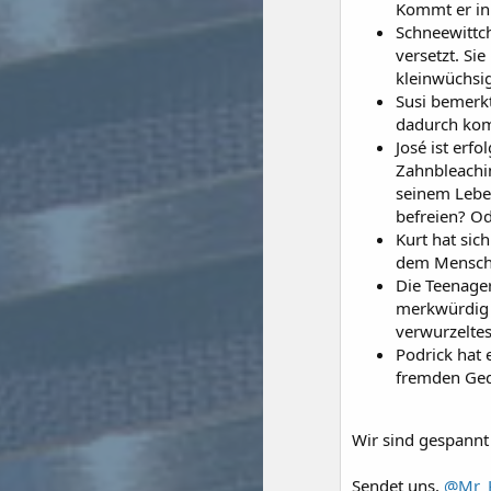
Kommt er in 
Schneewittc
versetzt. Si
kleinwüchsig
Susi bemerkt
dadurch komp
José ist erf
Zahnbleachin
seinem Leben
befreien? Od
Kurt hat sich
dem Menschs
Die Teenager
merkwürdig a
verwurzelte
Podrick hat 
fremden Ged
Wir sind gespannt
Sendet uns,
@Mr_