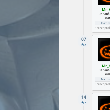
Mr_
Der auf
war
Teammi
Sprechpro
07
Apr
Mr_
Der auf
war
Teammi
Sprechpro
14
Apr