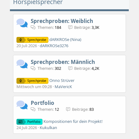
Hörspielsprecher
Sprechproben: Weiblich
Themen
184
Beiträge
3,3K
dARKROSe (Nina)
Sprechprobe
20 Juli 2026
dARKROSe3276
Sprechproben: Männlich
Themen
302
Beiträge
4,2K
Onno Strüver
Sprechprobe
Mittwoch um 09:28
MaVericK
Portfolio
Themen
12
Beiträge
83
Kompositionen für dein Projekt!
Portfolio
24 Juli 2026
Kukulkan