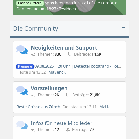
Sprecher:Innen für "Call of the Forgotten" gesucht.
Casting (Extern)
Donnerstag um 18:27
Tesildeen
Die Community
Neuigkeiten und Support
Themen
830
Beiträge
14,6K
09.08.2026 | 20 Uhr | Detektei Rotstrand - Folge 1: Schatten der Vergangenheit
Premiere
Heute um 13:32
MaVericK
Vorstellungen
Themen
2K
Beiträge
21,8K
Beste Grüsse aus Zürich!
Dienstag um 13:11
MaHe
Infos für neue Mitglieder
Themen
12
Beiträge
79