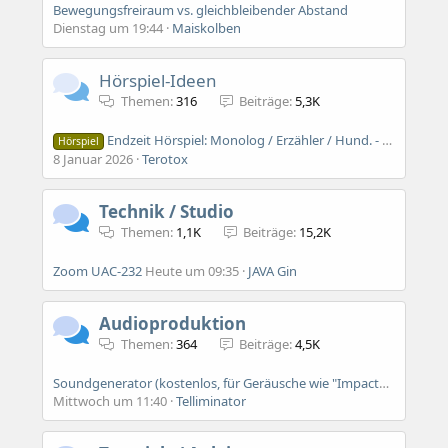
Bewegungsfreiraum vs. gleichbleibender Abstand
Dienstag um 19:44
Maiskolben
Hörspiel-Ideen
Themen
316
Beiträge
5,3K
Endzeit Hörspiel: Monolog / Erzähler / Hund. - Wie vermittelt man die Welt ohne Dialog
Hörspiel
8 Januar 2026
Terotox
Technik / Studio
Themen
1,1K
Beiträge
15,2K
Zoom UAC-232
Heute um 09:35
JAVA Gin
Audioproduktion
Themen
364
Beiträge
4,5K
Soundgenerator (kostenlos, für Geräusche wie "Impacts" und Schüsse)
Mittwoch um 11:40
Telliminator