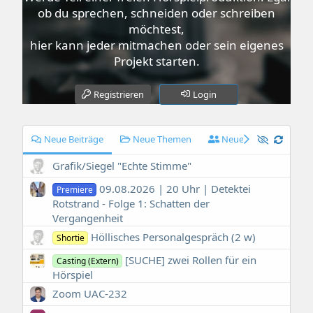
ob du sprechen, schneiden oder schreiben
möchtest,
hier kann jeder mitmachen oder sein eigenes
Projekt starten.
Registrieren
Login
Neue Beiträge
Neue Themen
Neue Mitglieder
Grafik/Siegel "Echte Stimme"
09.08.2026 | 20 Uhr | Detektei
Premiere
Rotstrand - Folge 1: Schatten der
Vergangenheit
Höllisches Personalgespräch (2 w)
Shortie
[SUCHE] zwei Rollen für ein
Casting (Extern)
Hörspiel
Zoom UAC-232