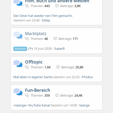
Film, Buch und andere Medien
Themen
443
Beiträge
3,8K
Der Otter hat wieder nen Film gemacht.
Gestern um 23:40
Delay
Marktplatz
Themen
46
Beiträge
171
LPs
16 Juni 2026
Super8
Verkaufe
Offtopic
Themen
1,6K
Beiträge
20,8K
Mal eben in eigener Sache
Gestern um 22:33
Phollux
Fun-Bereich
Themen
359
Beiträge
24,4K
»Searge« YouTube Kanal
Gestern um 14:58
Searge