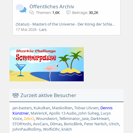
Öffentliches Archiv
Themen
1,6K
Beiträge
30,2K
(Status) - Masters of the Universe - Der König der Schlangenmenschen
17 Mai 2026
Lars
Zurzeit aktive Besucher
jan.basters
Kukulkan
Maiskolben
Tobias Ulvsen
Dennis
Künstner
MaVericK
Apollo 13 Audio
John Suheg
Lucys
Voice
ZeloO
Woundwort
Telliminator
Jase
DarkHeart
STORYoshi
AvoCaro
D0mas
BioticBlink
Peter Nerlich
Ulrich
JohnPaulRoßmy
WolfsOhr
knilch