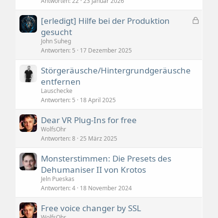
Antworten
22
23 Januar 2026
G
[erledigt] Hilfe bei der Produktion
e
gesucht
s
John Suheg
p
Antworten
5
17 Dezember 2025
e
Störgeräusche/Hintergrundgeräusche
r
entfernen
r
t
Lauschecke
Antworten
5
18 April 2025
Dear VR Plug-Ins for free
WolfsOhr
Antworten
8
25 März 2025
Monsterstimmen: Die Presets des
Dehumaniser II von Krotos
Jeln Pueskas
Antworten
4
18 November 2024
Free voice changer by SSL
WolfsOhr