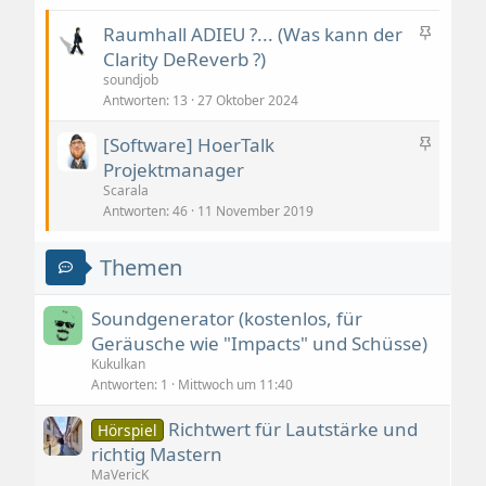
A
Raumhall ADIEU ?... (Was kann der
n
Clarity DeReverb ?)
g
soundjob
e
Antworten
13
27 Oktober 2024
h
A
[Software] HoerTalk
e
n
Projektmanager
f
g
t
Scarala
e
Antworten
46
11 November 2019
e
h
t
e
Themen
f
t
Soundgenerator (kostenlos, für
e
Geräusche wie "Impacts" und Schüsse)
t
Kukulkan
Antworten
1
Mittwoch um 11:40
Richtwert für Lautstärke und
Hörspiel
richtig Mastern
MaVericK