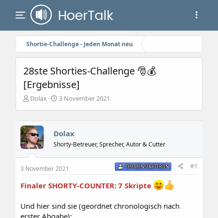
Shortie-Challenge - Jeden Monat neu
28ste Shorties-Challenge 🎅💰
[Ergebnisse]
E
E
Dolax
3 November 2021
r
r
s
s
t
t
e
e
Dolax
l
l
Shorty-Betreuer, Sprecher, Autor & Cutter
l
l
e
t
#1
r
a
THEMENSTARTER/IN
3 November 2021
m
Finaler SHORTY-COUNTER: 7 Skripte
Und hier sind sie (geordnet chronologisch nach
erster Abgabe):