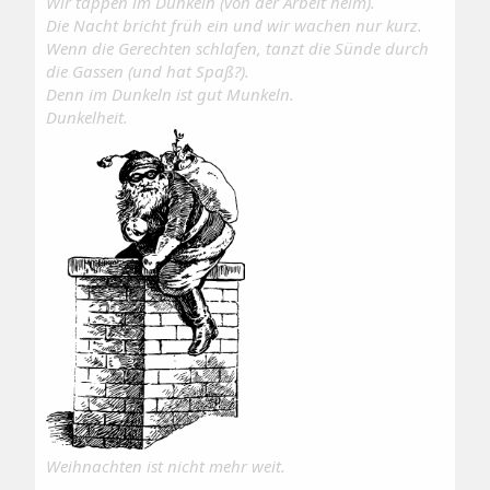
Wir tappen im Dunkeln (von der Arbeit heim).
Die Nacht bricht früh ein und wir wachen nur kurz.
Wenn die Gerechten schlafen, tanzt die Sünde durch
die Gassen (und hat Spaß?).
Denn im Dunkeln ist gut Munkeln.
Dunkelheit.
Weihnachten ist nicht mehr weit.