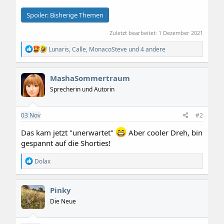
Spoiler:
Bisherige Themen
Zuletzt bearbeitet:
1 Dezember 2021
R
Lunaris
,
Calle
,
MonacoSteve
und 4 andere
e
a
k
MashaSommertraum
t
i
Sprecherin und Autorin
o
n
e
03
Nov
#2
n
:
Das kam jetzt "unerwartet"
Aber cooler Dreh, bin
gespannt auf die Shorties!
R
Dolax
e
a
k
Pinky
t
i
Die Neue
o
n