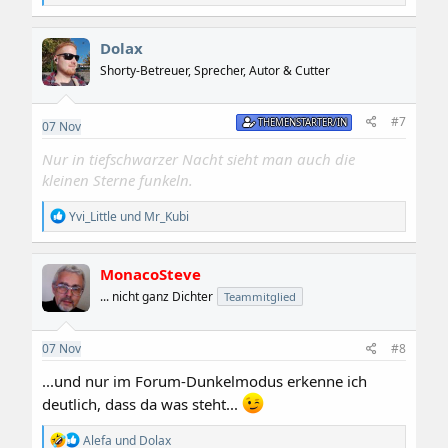
e
a
k
Dolax
t
i
Shorty-Betreuer, Sprecher, Autor & Cutter
o
n
e
#7
THEMENSTARTER/IN
07
Nov
n
:
Nur in tiefschwarzer Nacht sieht man auch die
kleinen Sterne funkeln.
R
Yvi_Little
und
Mr_Kubi
e
a
k
MonacoSteve
t
i
... nicht ganz Dichter
Teammitglied
o
n
e
07
Nov
#8
n
:
...und nur im Forum-Dunkelmodus erkenne ich
deutlich, dass da was steht...
R
Alefa
und
Dolax