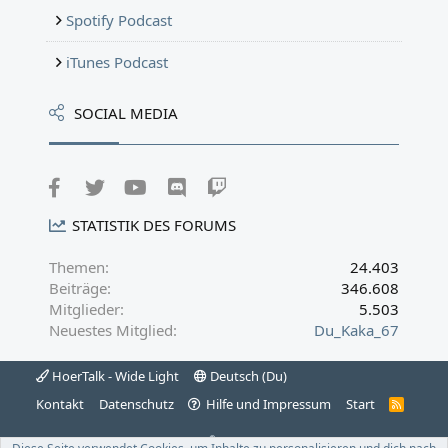
Spotify Podcast
iTunes Podcast
SOCIAL MEDIA
Facebook
Twitter
youtube
Discord
Twitch
STATISTIK DES FORUMS
Themen
24.403
Beiträge
346.608
Mitglieder
5.503
Neuestes Mitglied
Du_Kaka_67
HoerTalk - Wide Light
Deutsch (Du)
Kontakt
Datenschutz
Hilfe und Impressum
Start
R
S
S
®
Community platform by XenForo
© 2010-2022 XenForo Ltd.
|
Xenforo