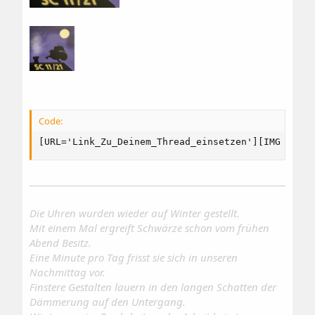
Code:
[URL='Link_Zu_Deinem_Thread_einsetzen'][IMG width
Die Uhren wurden wieder auf Winter gestellt.
Mit einem Mal ergreift Schwärze schon vom frühen
Abend Besitz.
Eine Minute pro Tag frisst sie sich in unseren
Nachmittag vor.
Finstere Gestalten lauern in den langen Schatten der
Dämmerung auf den Untergang.