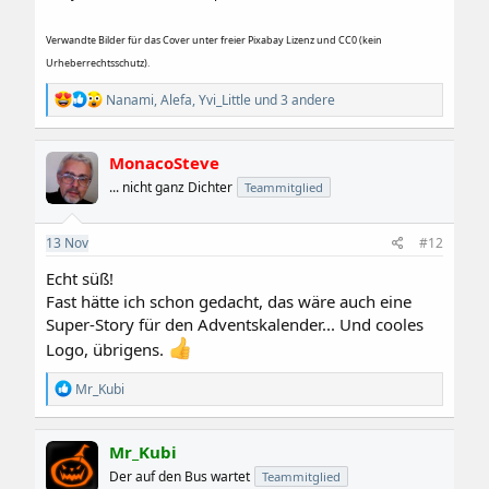
Verwandte Bilder für das Cover unter freier Pixabay Lizenz und CC0 (kein
Urheberrechtsschutz).
R
Nanami
,
Alefa
,
Yvi_Little
und 3 andere
e
a
k
MonacoSteve
t
i
... nicht ganz Dichter
Teammitglied
o
n
e
13
Nov
#12
n
:
Echt süß!
Fast hätte ich schon gedacht, das wäre auch eine
Super-Story für den Adventskalender... Und cooles
Logo, übrigens.
R
Mr_Kubi
e
a
k
Mr_Kubi
t
i
Der auf den Bus wartet
Teammitglied