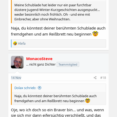
Meine Schublade hat leider nur ein paar furchtbar
düstere Jugend-Winter-Kurzgeschichten ausgespuckt...
weder besinnlich noch fröhlich. Oh - und eine mit
Einbrecher, aber ohne Weihnachten.
Naja, du könntest deiner berühmten Schublade auch
fremdgehen und am Reißbrett neu beginnen
R
Alefa
e
a
k
MonacoSteve
t
i
... nicht ganz Dichter
Teammitglied
o
n
e
14
Nov
#18
n
:
Dolax schrieb:
Naja, du könntest deiner berühmten Schublade auch
fremdgehen und am Reißbrett neu beginnen
Oje, wo ich doch so ein Braver bin... und was, wenn
sie sich mir dann eifersüchtig verschließt, und das