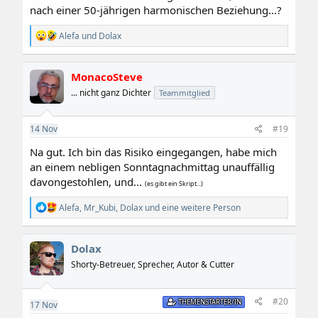
nach einer 50-jährigen harmonischen Beziehung...?
R
Alefa
und
Dolax
e
a
k
MonacoSteve
t
i
... nicht ganz Dichter
Teammitglied
o
n
e
14
Nov
#19
n
:
Na gut. Ich bin das Risiko eingegangen, habe mich
an einem nebligen Sonntagnachmittag unauffällig
davongestohlen, und...
(es gibt ein Skript...)
R
Alefa
,
Mr_Kubi
,
Dolax
und eine weitere Person
e
a
k
Dolax
t
i
Shorty-Betreuer, Sprecher, Autor & Cutter
o
n
e
#20
THEMENSTARTER/IN
17
Nov
n