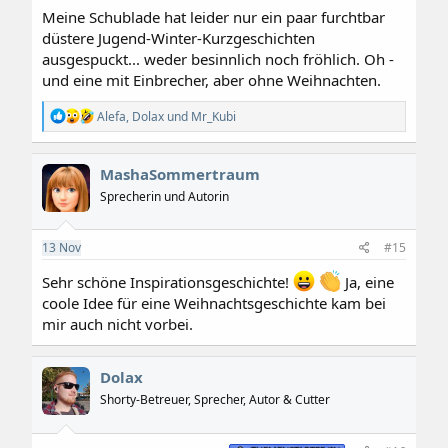
Meine Schublade hat leider nur ein paar furchtbar
düstere Jugend-Winter-Kurzgeschichten
ausgespuckt... weder besinnlich noch fröhlich. Oh -
und eine mit Einbrecher, aber ohne Weihnachten.
R
Alefa
,
Dolax
und
Mr_Kubi
e
a
k
MashaSommertraum
t
i
Sprecherin und Autorin
o
n
e
13
Nov
#15
n
:
Sehr schöne Inspirationsgeschichte!
Ja, eine
coole Idee für eine Weihnachtsgeschichte kam bei
mir auch nicht vorbei.
Dolax
Shorty-Betreuer, Sprecher, Autor & Cutter