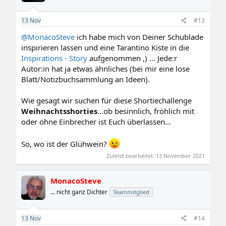
o
n
e
13
Nov
#13
n
:
@MonacoSteve
ich habe mich von Deiner Schublade
inspirieren lassen und eine Tarantino Kiste in die
Inspirations - Story
aufgenommen ,) ... Jede:r
Autor:in hat ja etwas ähnliches (bei mir eine lose
Blatt/Notizbuchsammlung an Ideen).
Wie gesagt wir suchen für diese Shortiechallenge
Weihnachtsshorties
...ob besinnlich, fröhlich mit
oder ohne Einbrecher ist Euch überlassen...
So, wo ist der Glühwein?
Zuletzt bearbeitet:
13 November 2021
MonacoSteve
... nicht ganz Dichter
Teammitglied
13
Nov
#14