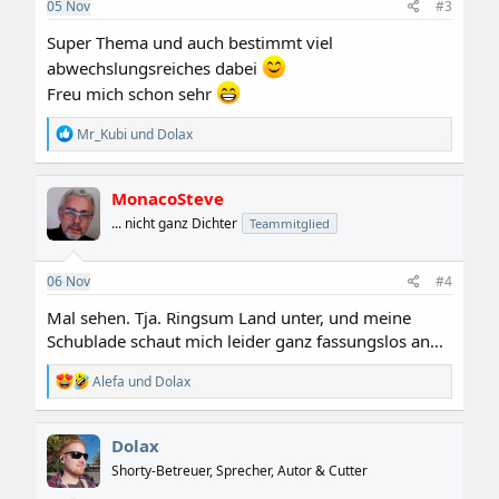
e
05
Nov
#3
n
:
Super Thema und auch bestimmt viel
abwechslungsreiches dabei
Freu mich schon sehr
R
Mr_Kubi
und
Dolax
e
a
k
MonacoSteve
t
i
... nicht ganz Dichter
Teammitglied
o
n
e
06
Nov
#4
n
:
Mal sehen. Tja. Ringsum Land unter, und meine
Schublade schaut mich leider ganz fassungslos an...
R
Alefa
und
Dolax
e
a
k
Dolax
t
i
Shorty-Betreuer, Sprecher, Autor & Cutter
o