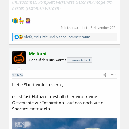
unliebsames, komplett verfehltes Geschenk möge am
besten gestohlen werden?
Zuletzt bearbeitet:
13 November 2021
R
Alefa
,
Yvi_Little
und
MashaSommertraum
e
a
k
Mr_Kubi
t
i
Der auf den Bus wartet
Teammitglied
o
n
e
13
Nov
#11
n
:
Liebe Shortieinterresierte,
es ist fast Halbzeit, deshalb hier eine kleine
Geschichte zur Inspiration...auf das noch viele
Shorties eintrudeln.