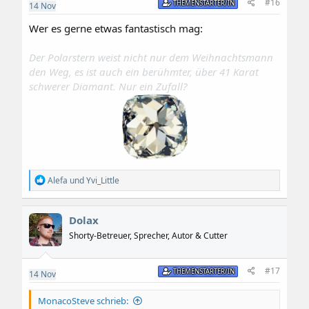
#16
THEMENSTARTER/IN
14
Nov
Wer es gerne etwas fantastisch mag:
Der Polarstern weist nicht nur dem Weihnachtsmann
den Weg, es ist auch ein berühmter, über 41 Karat
schwerer Diamant. Nur ein Zufall?
R
Alefa
und
Yvi_Little
e
a
k
Dolax
t
i
Shorty-Betreuer, Sprecher, Autor & Cutter
o
n
e
#17
THEMENSTARTER/IN
14
Nov
n
:
MonacoSteve schrieb: