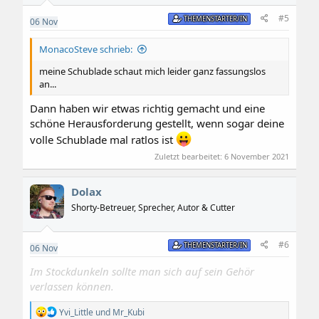
n
e
#5
THEMENSTARTER/IN
06
Nov
n
:
MonacoSteve schrieb:
meine Schublade schaut mich leider ganz fassungslos
an...
Dann haben wir etwas richtig gemacht und eine
schöne Herausforderung gestellt, wenn sogar deine
volle Schublade mal ratlos ist
Zuletzt bearbeitet:
6 November 2021
Dolax
Shorty-Betreuer, Sprecher, Autor & Cutter
#6
THEMENSTARTER/IN
06
Nov
Im Stockdunkeln sollte man sich auf sein Gehör
verlassen können.
R
Yvi_Little
und
Mr_Kubi