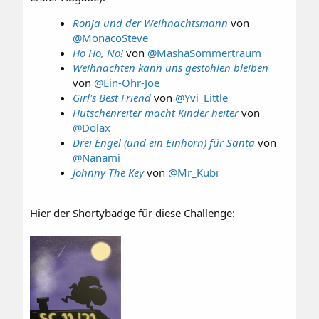
Ronja und der Weihnachtsmann
von
@MonacoSteve
Ho Ho, No!
von
@MashaSommertraum
Weihnachten kann uns gestohlen bleiben
von
@Ein-Ohr-Joe
Girl's Best Friend
von
@Yvi_Little
Hutschenreiter macht Kinder heiter
von
@Dolax
Drei Engel (und ein Einhorn) für Santa
von
@Nanami
Johnny The Key
von
@Mr_Kubi
Hier der Shortybadge für diese Challenge: