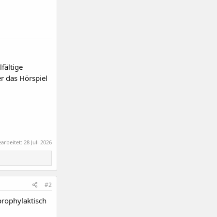
fältige
r das Hörspiel
earbeitet:
28 Juli 2026
#2
prophylaktisch