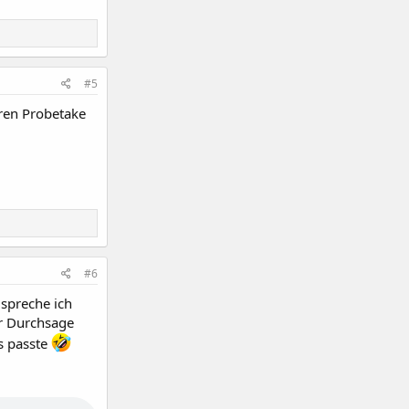
#5
eren Probetake
#6
spreche ich
er Durchsage
s passte