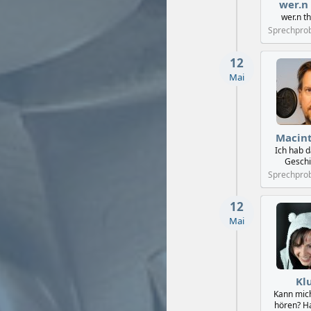
wer.n
wer.n t
Sprechpro
12
Mai
Macin
Ich hab 
Geschi
Sprechpro
12
Mai
Kl
Kann mic
hören? H