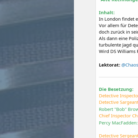
Inhalt:
In London findet e
Vor allem für Dete
doch zurück in se
Als dann eine Pol
turbulente Jagd qu
Wird DS Williams 
Lektorat:
@Chao
Die Besetzung:
Detective Inspecto
Detective Sargeant
Robert "Bob" Bro
Chief Inspector Ch
Percy MacFadden: 
Detective Sergea