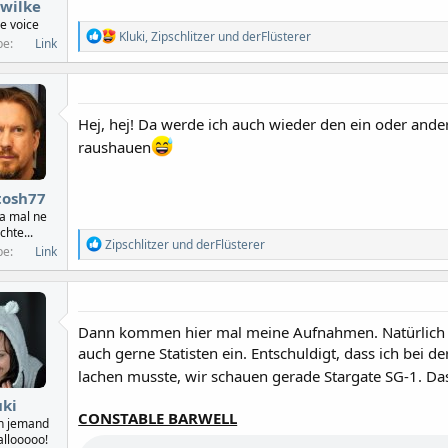
:
 wilke
he voice
R
Kluki
,
Zipschlitzer
und
derFlüsterer
be
Link
e
a
k
t
i
Hej, hej! Da werde ich auch wieder den ein oder and
o
raushauen
n
e
n
:
tosh77
da mal ne
chte...
R
Zipschlitzer
und
derFlüsterer
be
Link
e
a
k
t
i
Dann kommen hier mal meine Aufnahmen. Natürlich 
o
auch gerne Statisten ein. Entschuldigt, dass ich bei d
n
e
lachen musste, wir schauen gerade Stargate SG-1. Da
n
:
uki
CONSTABLE BARWELL
h jemand
allooooo!