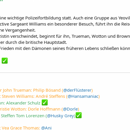
ine wichtige Polizeifortbildung statt. Auch eine Gruppe aus Yeovil 
ctive Sargeant Williams ein besonderer Besuch, führt ihn die Re
ine Vergangenheit.
izistin verschwindet, beginnt für ihn, Trueman, Wotton und Brown
er durch die britische Hauptstadt.
Frieden mit den Dämonen seines früheren Lebens schließen kön
s
r John Trueman: Philip Bösand (
@derFlüsterer
)
 Steven Williams: André Steffens (
@Hansamaniac
)
wn: Alexander Schulz
ristie Wotton: Dorle Hoffmann (
@Dorle
)
Steffen Tom Lorenzen (
@Husky Grey
)
nt Vea Grace Thomas:
@Ani