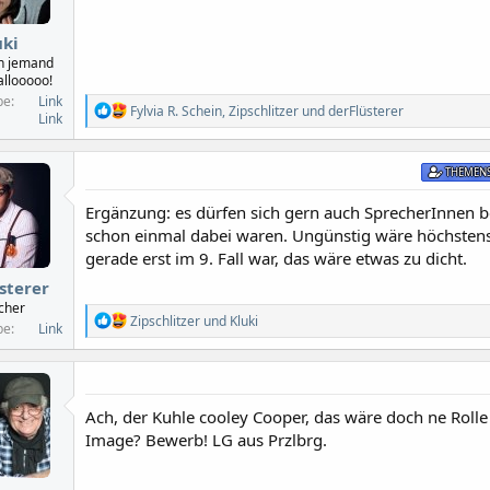
uki
h jemand
allooooo!
be
Link
R
Fylvia R. Schein
,
Zipschlitzer
und
derFlüsterer
Link
e
a
k
THEMENS
t
i
Ergänzung: es dürfen sich gern auch SprecherInnen 
o
n
schon einmal dabei waren. Ungünstig wäre höchsten
e
gerade erst im 9. Fall war, das wäre etwas zu dicht.
n
:
sterer
cher
R
Zipschlitzer
und
Kluki
be
Link
e
a
k
t
i
Ach, der Kuhle cooley Cooper, das wäre doch ne Rolle
o
Image? Bewerb! LG aus Przlbrg.
n
e
n