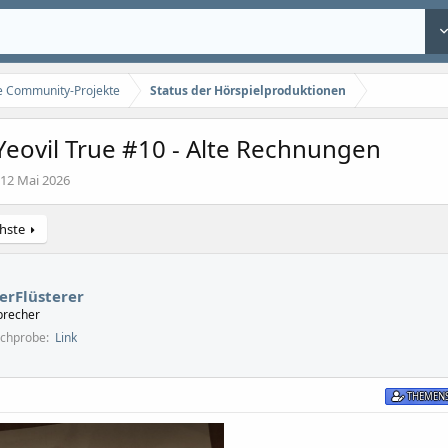
le Community-Projekte
Status der Hörspielproduktionen
Yeovil True #10 - Alte Rechnungen
E
12 Mai 2026
r
s
hste
t
e
l
l
erFlüsterer
t
precher
a
echprobe
Link
m
THEMENS