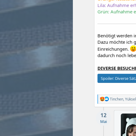
Lila: Aufnahme er
Grün: Aufnahme e
Benötigt werden i
Dazu möchte ich g
Einreichungen.
dadurch noch lebe
DIVERSE BESUCH
Spoiler:
Diverse Sät
R
Tinchen
,
Yükse
e
a
k
12
t
Mai
i
o
n