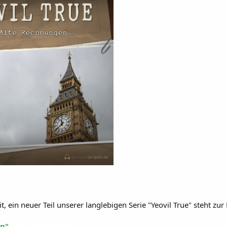
it, ein neuer Teil unserer langlebigen Serie "Yeovil True" steht zu
n"
. Und darum gehts...