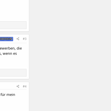
#3
TARTER/IN
bewerben, die
s, wenn es
#4
 für mein