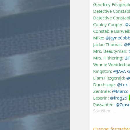
Geoffrey Fitzgeral
Detective Constab
Detective Constab
Cooley Cooper:
@w
Constable Barwell
Mike:
@JayneCob
Jackie Thomas:
@B
Mrs. Beautyman:
Mrs. Hithering:
@F
Winnie Wedderbu
Kingston:
@JAVA G
Liam Fitzgerald:
@
Durchsage:
@Lori
Zentrale:
@Marco
Leserin:
@frog25
Passanten:
@Zipsc
Statisten: ...
Farbcodierung:
Orange: feststehe