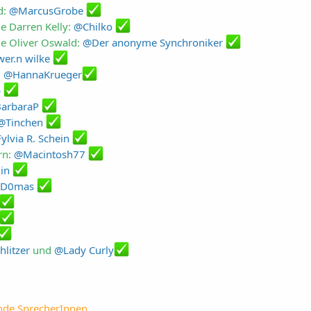
d:
@MarcusGrobe
le Darren Kelly:
@Chilko
le Oliver Oswald:
@Der anonyme Synchroniker
er.n wilke
:
@HannaKrueger
b
arbaraP
@Tinchen
ylvia R. Schein
rn:
@Macintosh77
in
D0mas
hlitzer
und
@Lady Curly
nde SprecherInnen