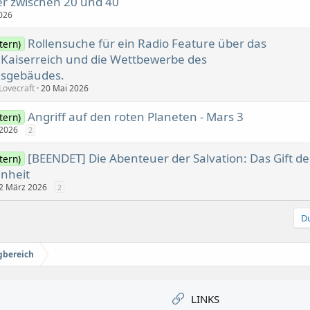
er zwischen 20 und 40
026
Rollensuche für ein Radio Feature über das
tern)
 Kaiserreich und die Wettbewerbe des
gsgebäudes.
 Lovecraft
20 Mai 2026
Angriff auf den roten Planeten - Mars 3
tern)
 2026
2
[BEENDET] Die Abenteuer der Salvation: Das Gift de
tern)
nheit
2 März 2026
2
Du
gbereich
LINKS