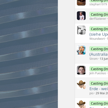
stephan1979
Casting (In
derFlüsterer
Casting (In
(siehe Up
Woundwort
Casting (In
(Australi
Strom
13 Ju
Casting (In
Jeln Pueskas
Casting (In
Erde - we
pio
29 Mai 2
Casting (In