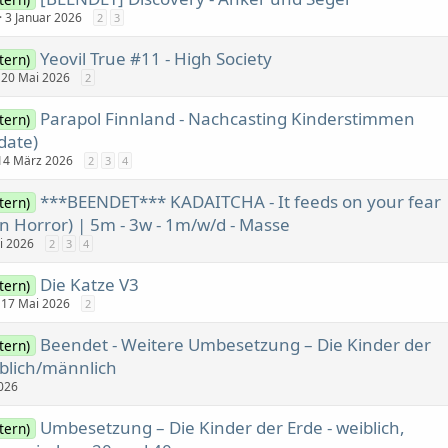
3 Januar 2026
2
3
Yeovil True #11 - High Society
tern)
20 Mai 2026
2
Parapol Finnland - Nachcasting Kinderstimmen
tern)
date)
14 März 2026
2
3
4
***BEENDET*** KADAITCHA - It feeds on your fear
tern)
an Horror) | 5m - 3w - 1m/w/d - Masse
ni 2026
2
3
4
Die Katze V3
tern)
17 Mai 2026
2
Beendet - Weitere Umbesetzung – Die Kinder der
tern)
iblich/männlich
026
Umbesetzung – Die Kinder der Erde - weiblich,
tern)