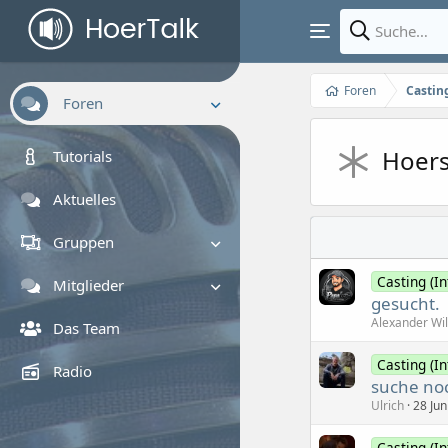
Foren
Castin
Foren
Neue Beiträge
Hoers
Tutorials
Foren durchsuchen
Aktuelles
Gruppen
Casting (In
Gruppe suchen
Mitglieder
gesucht.
Alexander Wi
Registrierte Mitglieder
Das Team
Zurzeit aktive Besucher
Casting (In
Radio
suche no
Ulrich
28 Jun
Casting (In