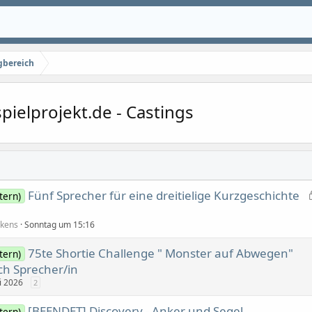
gbereich
pielprojekt.de - Castings
Fünf Sprecher für eine dreitielige Kurzgeschichte
tern)
lkens
Sonntag um 15:16
75te Shortie Challenge " Monster auf Abwegen"
tern)
ch Sprecher/in
i 2026
2
[BEENDET] Discovery - Anker und Segel
tern)