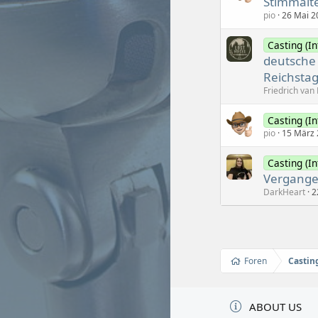
Stimmalt
pio
26 Mai 2
Casting (In
deutsche
Reichsta
Friedrich van
Casting (In
pio
15 März
Casting (In
Vergange
DarkHeart
2
Foren
Castin
ABOUT US