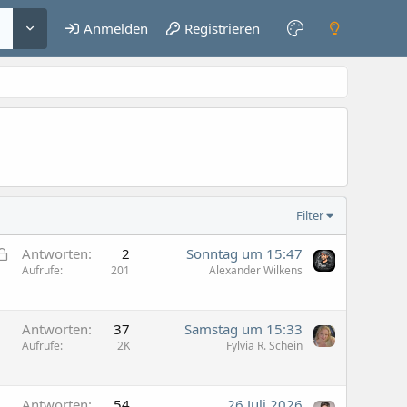
Anmelden
Registrieren
Filter
G
Antworten
2
Sonntag um 15:47
e
Aufrufe
201
Alexander Wilkens
s
p
e
Antworten
37
Samstag um 15:33
Aufrufe
2K
Fylvia R. Schein
r
r
t
Antworten
54
26 Juli 2026