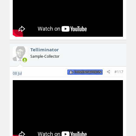
Telliminator
Sample-Collector
#117
THEMENSTARTER/IN
08
Jul