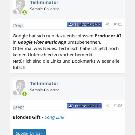
Telliminator
Sample-Collector
#105
THEMENSTARTER/IN
19
Apr
Google hat sich nun dazu entschlossen
Producer.AI
in
Google Flow Music App
umzubenennen.
Öfter mal was Neues. Technisch habe ich jetzt noch
keinen Unterschied zu vorher bemerkt.
Natürlich sind die Links und Bookmarks wieder alle
futsch.
Telliminator
Sample-Collector
#106
THEMENSTARTER/IN
20
Apr
Blondes Gift
-
Song Link
Spoiler:
Lyrics -