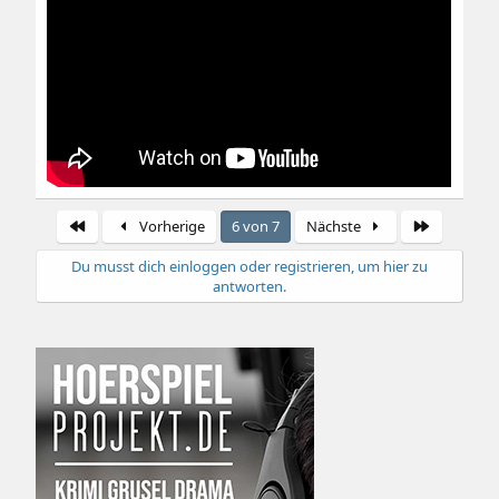
Erste
Letzte
Vorherige
6 von 7
Nächste
Du musst dich einloggen oder registrieren, um hier zu
antworten.