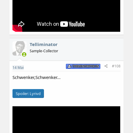
Telliminator
Sample-Collector
#108
THEMENSTARTER/IN
14
Mai
Schwenker,Schwenker...
Spoiler:
Lyrivd