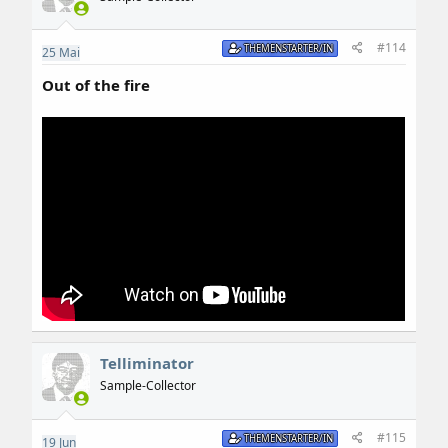
#114
THEMENSTARTER/IN
25
Mai
Out of the fire
Telliminator
Sample-Collector
#115
THEMENSTARTER/IN
19
Jun