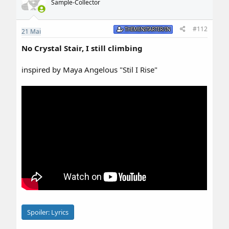
Sample-Collector
#112
THEMENSTARTER/IN
21
Mai
No Crystal Stair, I still climbing
inspired by Maya Angelous "Stil I Rise"
Spoiler:
Lyrics