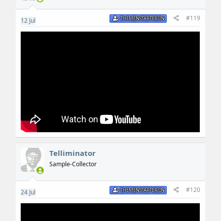
#119
THEMENSTARTER/IN
12
Jul
Telliminator
Sample-Collector
#120
THEMENSTARTER/IN
24
Jul