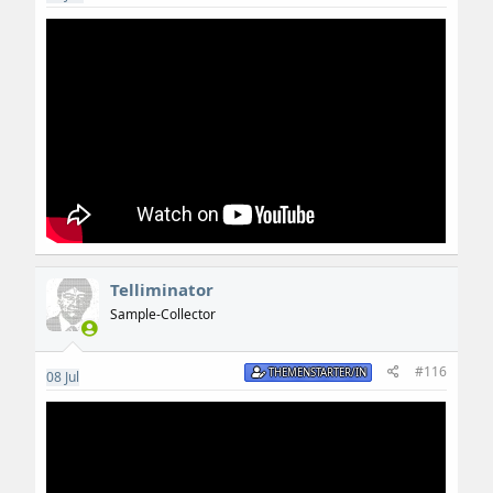
Telliminator
Sample-Collector
#116
THEMENSTARTER/IN
08
Jul