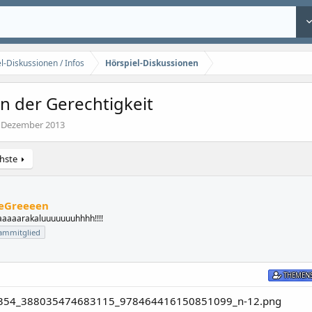
l-Diskussionen / Infos
Hörspiel-Diskussionen
n der Gerechtigkeit
 Dezember 2013
hste
eGreeeen
aaaaarakaluuuuuuuhhhh!!!!
ammitglied
m
THEMENS