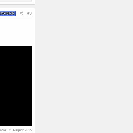
#3
TARTER/IN
rator:
31 August 2015