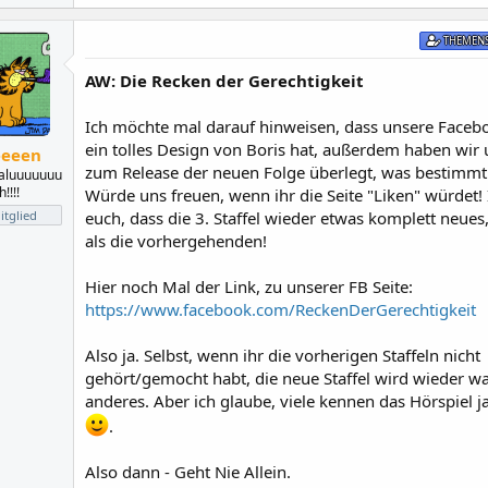
THEMENS
AW: Die Recken der Gerechtigkeit
Ich möchte mal darauf hinweisen, dass unsere Faceboo
ein tolles Design von Boris hat, außerdem haben wir 
eeeen
zum Release der neuen Folge überlegt, was bestimmt
aluuuuuuu
!!!!
Würde uns freuen, wenn ihr die Seite "Liken" würdet!
euch, dass die 3. Staffel wieder etwas komplett neues
tglied
als die vorhergehenden!
Hier noch Mal der Link, zu unserer FB Seite:
https://www.facebook.com/ReckenDerGerechtigkeit
Also ja. Selbst, wenn ihr die vorherigen Staffeln nicht
gehört/gemocht habt, die neue Staffel wird wieder w
anderes. Aber ich glaube, viele kennen das Hörspiel j
.
Also dann - Geht Nie Allein.