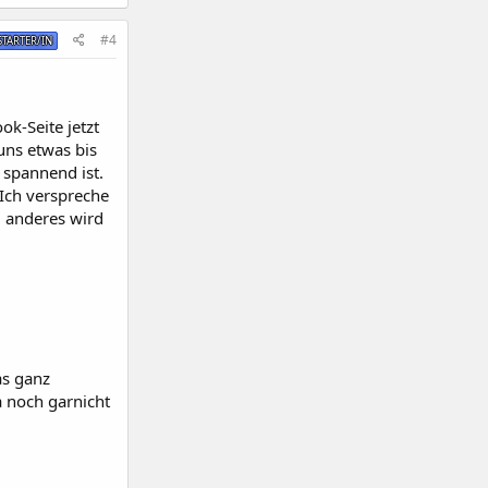
#4
TARTER/IN
k-Seite jetzt
uns etwas bis
 spannend ist.
 Ich verspreche
, anderes wird
as ganz
a noch garnicht