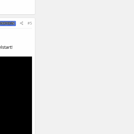
#5
TARTER/IN
lstart!