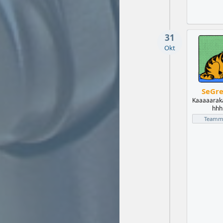
31
Okt
SeGr
Kaaaaarak
hhhh
Teammi