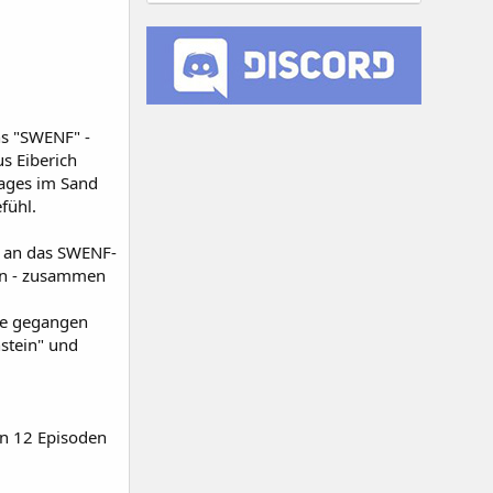
ns "SWENF" -
us Eiberich
Tages im Sand
fühl.
h an das SWENF-
ren - zusammen
ege gegangen
nstein" und
en 12 Episoden