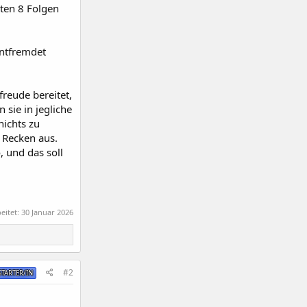
gten 8 Folgen
entfremdet
freude bereitet,
 sie in jegliche
nichts zu
Recken aus.
, und das soll
eitet:
30 Januar 2026
#2
TARTER/IN