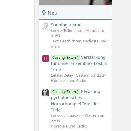
Neu
Sonntagsreime
Letzte: Telliminator
Heute um
01:53
Text: Geschichten, Gedichte und
mehr
Verstärkung
Casting (Extern)
D
für unser Ensemble - Lost in
Time
Letzte: Delay
Gestern um 23:27
Hörspiele und Radio
REcasting
Casting (Extern)
pychologisches
Horrorhörspiel "Aus der
Tiefe"
Letzte: jan.basters
Gestern um
22:39
Hörspiele und Radio