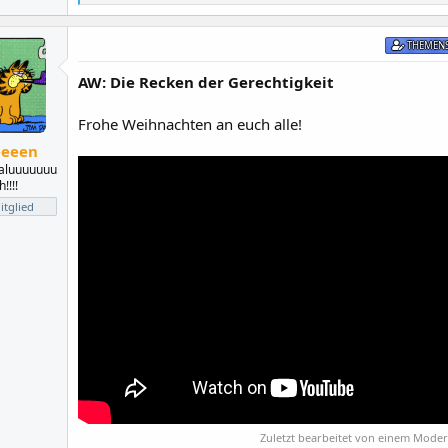
e
a
k
THEMENS
t
i
AW: Die Recken der Gerechtigkeit
o
n
e
Frohe Weihnachten an euch alle!
n
:
eeeen
aluuuuuuu
!!!!
tglied
Zuletzt bearbeitet von einem Mode