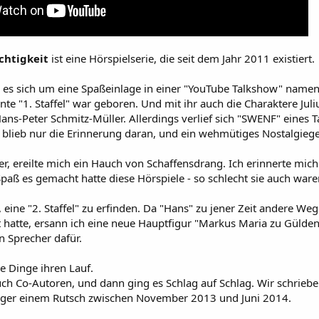
chtigkeit
ist eine Hörspielserie, die seit dem Jahr 2011 existiert.
 es sich um eine Spaßeinlage in einer "YouTube Talkshow" name
te "1. Staffel" war geboren. Und mit ihr auch die Charaktere Juli
ns-Peter Schmitz-Müller. Allerdings verlief sich "SWENF" eines 
r blieb nur die Erinnerung daran, und ein wehmütiges Nostalgiege
, ereilte mich ein Hauch von Schaffensdrang. Ich erinnerte mic
 Spaß es gemacht hatte diese Hörspiele - so schlecht sie auch wa
, eine "2. Staffel" zu erfinden. Da "Hans" zu jener Zeit andere W
t hatte, ersann ich eine neue Hauptfigur "Markus Maria zu Gülde
n Sprecher dafür.
 Dinge ihren Lauf.
auch Co-Autoren, und dann ging es Schlag auf Schlag. Wir schrieb
iger einem Rutsch zwischen November 2013 und Juni 2014.