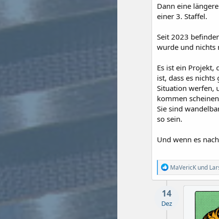
Dann eine längere 
einer 3. Staffel.
Seit 2023 befinden
wurde und nichts m
Es ist ein Projekt
ist, dass es nicht
Situation werfen, 
kommen scheinend
Sie sind wandelbar.
so sein.
Und wenn es nach 
R
MaVericK
und
Lar
e
a
k
14
t
Dez
i
o