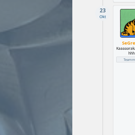
23
Okt
SeGr
Kaaaaarak
hhhh
Teammi