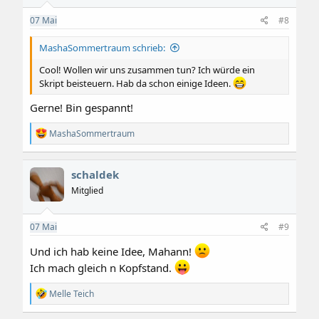
e
07
Mai
#8
n
:
MashaSommertraum schrieb:
Cool! Wollen wir uns zusammen tun? Ich würde ein
Skript beisteuern. Hab da schon einige Ideen.
Gerne! Bin gespannt!
R
MashaSommertraum
e
a
k
schaldek
t
i
Mitglied
o
n
e
07
Mai
#9
n
:
Und ich hab keine Idee, Mahann!
Ich mach gleich n Kopfstand.
R
Melle Teich
e
a