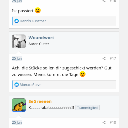
25
Jun
#16
n
:
Ist passiert
R
Dennis Künstner
e
a
k
Woundwort
t
i
Aaron Cutter
o
n
e
25
Jun
#17
n
:
Ach, die Stücke sollen dir zugeschickt werden? Gut
zu wissen. Meins kommt die Tage
R
MonacoSteve
e
a
k
SeGreeeen
t
i
Kaaaaarakaluuuuuuuhhhh!!!!
Teammitglied
o
n
e
25
Jun
#18
n