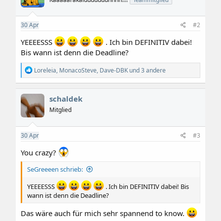
o
n
e
30
Apr
#2
n
:
YEEEESSS
. Ich bin DEFINITIV dabei!
Bis wann ist denn die Deadline?
R
Loreleia
,
MonacoSteve
,
Dave-DBK
und 3 andere
e
a
k
schaldek
t
i
Mitglied
o
n
e
30
Apr
#3
n
:
You crazy?
SeGreeeen schrieb:
YEEEESSS
. Ich bin DEFINITIV dabei! Bis
wann ist denn die Deadline?
Das wäre auch für mich sehr spannend to know.