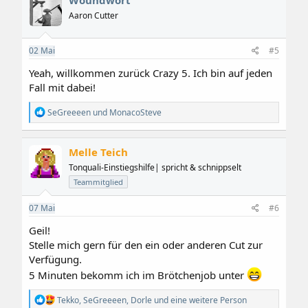
t
i
Aaron Cutter
o
n
e
02
Mai
#5
n
:
Yeah, willkommen zurück Crazy 5. Ich bin auf jeden
Fall mit dabei!
R
SeGreeeen
und
MonacoSteve
e
a
k
Melle Teich
t
i
Tonquali-Einstiegshilfe| spricht & schnippselt
o
Teammitglied
n
e
07
Mai
#6
n
:
Geil!
Stelle mich gern für den ein oder anderen Cut zur
Verfügung.
5 Minuten bekomm ich im Brötchenjob unter
R
Tekko
,
SeGreeeen
,
Dorle
und eine weitere Person