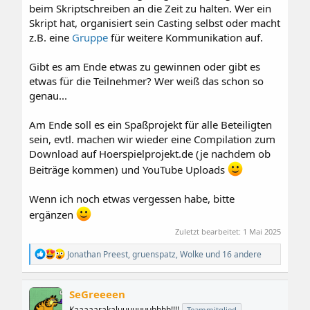
beim Skriptschreiben an die Zeit zu halten. Wer ein
Skript hat, organisiert sein Casting selbst oder macht
z.B. eine
Gruppe
für weitere Kommunikation auf.
Gibt es am Ende etwas zu gewinnen oder gibt es
etwas für die Teilnehmer? Wer weiß das schon so
genau...
Am Ende soll es ein Spaßprojekt für alle Beteiligten
sein, evtl. machen wir wieder eine Compilation zum
Download auf Hoerspielprojekt.de (je nachdem ob
Beiträge kommen) und YouTube Uploads
Wenn ich noch etwas vergessen habe, bitte
ergänzen
Zuletzt bearbeitet:
1 Mai 2025
R
Jonathan Preest
,
gruenspatz
,
Wolke
und 16 andere
e
a
k
SeGreeeen
t
i
Kaaaaarakaluuuuuuuhhhh!!!!
Teammitglied