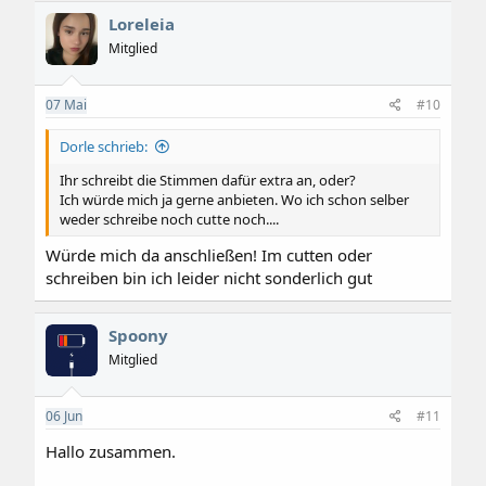
k
Loreleia
t
i
Mitglied
o
n
e
07
Mai
#10
n
:
Dorle schrieb:
Ihr schreibt die Stimmen dafür extra an, oder?
Ich würde mich ja gerne anbieten. Wo ich schon selber
weder schreibe noch cutte noch....
Würde mich da anschließen! Im cutten oder
schreiben bin ich leider nicht sonderlich gut
Spoony
Mitglied
06
Jun
#11
Hallo zusammen.