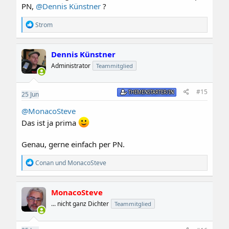
PN,
@Dennis Künstner
?
R
Strom
e
a
k
Dennis Künstner
t
i
Administrator
Teammitglied
o
n
e
#15
THEMENSTARTER/IN
25
Jun
n
:
@MonacoSteve
Das ist ja prima
Genau, gerne einfach per PN.
R
Conan
und
MonacoSteve
e
a
k
MonacoSteve
t
i
... nicht ganz Dichter
Teammitglied
o
n
e