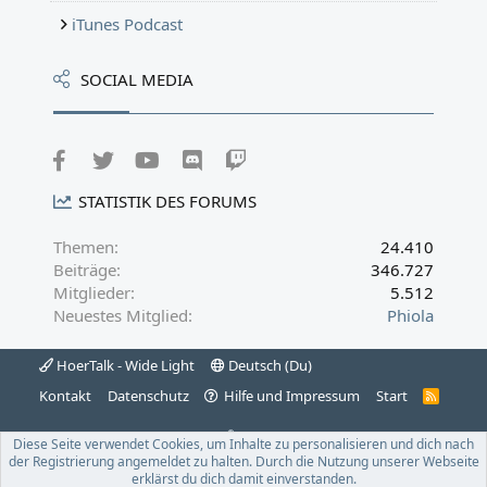
iTunes Podcast
SOCIAL MEDIA
Facebook
Twitter
youtube
Discord
Twitch
STATISTIK DES FORUMS
Themen
24.410
Beiträge
346.727
Mitglieder
5.512
Neuestes Mitglied
Phiola
HoerTalk - Wide Light
Deutsch (Du)
Kontakt
Datenschutz
Hilfe und Impressum
Start
R
S
S
®
Community platform by XenForo
© 2010-2022 XenForo Ltd.
|
Xenforo
Diese Seite verwendet Cookies, um Inhalte zu personalisieren und dich nach
Theme
© by ©XenTR
|
Xenforo Theme
© by ©XenTR
der Registrierung angemeldet zu halten. Durch die Nutzung unserer Webseite
Website is using
Ultimate Staff Page
created by StylesFactory
erklärst du dich damit einverstanden.