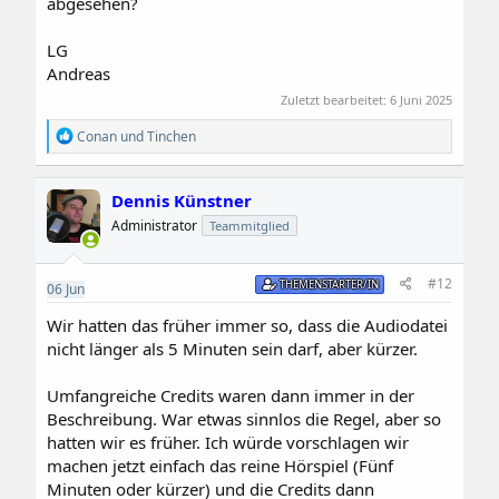
abgesehen?
LG
Andreas
Zuletzt bearbeitet:
6 Juni 2025
R
Conan
und
Tinchen
e
a
k
Dennis Künstner
t
i
Administrator
Teammitglied
o
n
e
#12
THEMENSTARTER/IN
06
Jun
n
:
Wir hatten das früher immer so, dass die Audiodatei
nicht länger als 5 Minuten sein darf, aber kürzer.
Umfangreiche Credits waren dann immer in der
Beschreibung. War etwas sinnlos die Regel, aber so
hatten wir es früher. Ich würde vorschlagen wir
machen jetzt einfach das reine Hörspiel (Fünf
Minuten oder kürzer) und die Credits dann