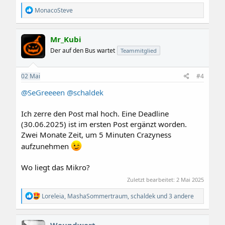
R
MonacoSteve
e
a
k
Mr_Kubi
t
i
Der auf den Bus wartet
Teammitglied
o
n
e
02
Mai
#4
n
:
@SeGreeeen
@schaldek
Ich zerre den Post mal hoch. Eine Deadline
(30.06.2025) ist im ersten Post ergänzt worden.
Zwei Monate Zeit, um 5 Minuten Crazyness
aufzunehmen
Wo liegt das Mikro?
Zuletzt bearbeitet:
2 Mai 2025
R
Loreleia
,
MashaSommertraum
,
schaldek
und 3 andere
e
a
k
Woundwort