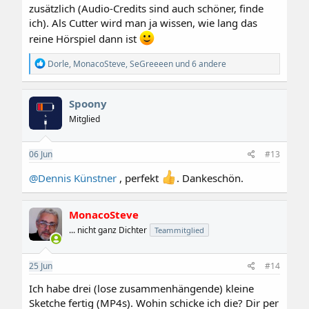
zusätzlich (Audio-Credits sind auch schöner, finde
ich). Als Cutter wird man ja wissen, wie lang das
reine Hörspiel dann ist
R
Dorle
,
MonacoSteve
,
SeGreeeen
und 6 andere
e
a
k
Spoony
t
i
Mitglied
o
n
e
06
Jun
#13
n
:
@Dennis Künstner
, perfekt
. Dankeschön.
MonacoSteve
... nicht ganz Dichter
Teammitglied
25
Jun
#14
Ich habe drei (lose zusammenhängende) kleine
Sketche fertig (MP4s). Wohin schicke ich die? Dir per