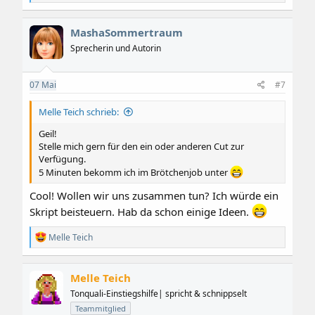
e
a
k
MashaSommertraum
t
i
Sprecherin und Autorin
o
n
e
07
Mai
#7
n
:
Melle Teich schrieb:
Geil!
Stelle mich gern für den ein oder anderen Cut zur
Verfügung.
5 Minuten bekomm ich im Brötchenjob unter
Cool! Wollen wir uns zusammen tun? Ich würde ein
Skript beisteuern. Hab da schon einige Ideen.
R
Melle Teich
e
a
k
Melle Teich
t
i
Tonquali-Einstiegshilfe| spricht & schnippselt
o
Teammitglied
n