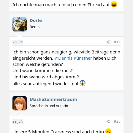
:
Ich dachte man macht einfach einen Thread auf
Dorle
Berlin
26
Jun
#19
ich bin schon ganz neugierig, wieviele Beiträge denn
eingereicht werden.
@Dennis Künstner
haben Dich
schon welche gefunden?
Und wann kommen die raus?
Und bis wann wird abgestimmt?
alles sehr aufregend wieder mal
MashaSommertraum
Sprecherin und Autorin
29
Jun
#20
Unsere 5 Minuten Crazyness sind auch fertig