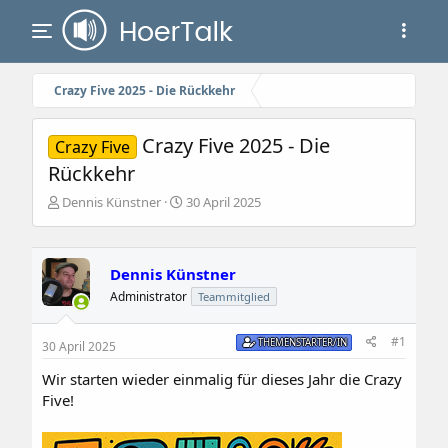
Crazy Five 2025 - Die Rückkehr
Crazy Five 2025 - Die
Crazy Five
Rückkehr
E
E
Dennis Künstner
30 April 2025
r
r
s
s
t
t
e
e
Dennis Künstner
l
l
Administrator
Teammitglied
l
l
e
t
#1
r
a
THEMENSTARTER/IN
30 April 2025
m
Wir starten wieder einmalig für dieses Jahr die Crazy
Five!