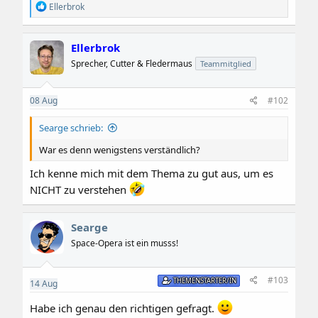
R
Ellerbrok
e
a
k
Ellerbrok
t
i
Sprecher, Cutter & Fledermaus
Teammitglied
o
n
e
08
Aug
#102
n
:
Searge schrieb:
War es denn wenigstens verständlich?
Ich kenne mich mit dem Thema zu gut aus, um es
NICHT zu verstehen
Searge
Space-Opera ist ein musss!
#103
THEMENSTARTER/IN
14
Aug
Habe ich genau den richtigen gefragt.