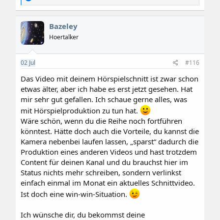
e
a
k
Bazeley
t
i
Hoertalker
o
n
e
02
Jul
#116
n
:
Das Video mit deinem Hörspielschnitt ist zwar schon
etwas älter, aber ich habe es erst jetzt gesehen. Hat
mir sehr gut gefallen. Ich schaue gerne alles, was
mit Hörspielproduktion zu tun hat.
Wäre schön, wenn du die Reihe noch fortführen
könntest. Hätte doch auch die Vorteile, du kannst die
Kamera nebenbei laufen lassen, „sparst“ dadurch die
Produktion eines anderen Videos und hast trotzdem
Content für deinen Kanal und du brauchst hier im
Status nichts mehr schreiben, sondern verlinkst
einfach einmal im Monat ein aktuelles Schnittvideo.
Ist doch eine win-win-Situation.
Ich wünsche dir, du bekommst deine