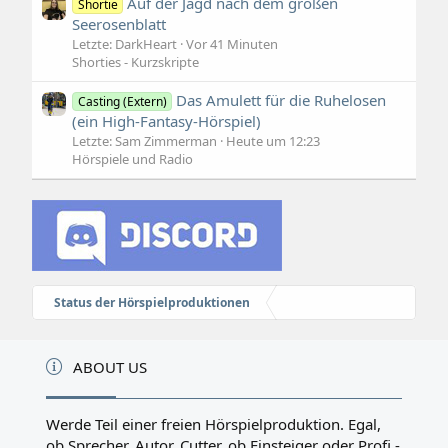
Auf der Jagd nach dem großen
Shortie
Seerosenblatt
Letzte: DarkHeart
Vor 41 Minuten
Shorties - Kurzskripte
Das Amulett für die Ruhelosen
Casting (Extern)
(ein High-Fantasy-Hörspiel)
Letzte: Sam Zimmerman
Heute um 12:23
Hörspiele und Radio
Status der Hörspielproduktionen
ABOUT US
Werde Teil einer freien Hörspielproduktion. Egal,
ob Sprecher, Autor, Cutter, ob Einsteiger oder Profi -