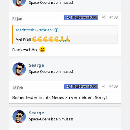
Space-Opera ist ein musss!
#108
THEMENSTARTER/IN
21
Jan
Macintosh77 schrieb:
Viel Kraft
Dankeschön.
Searge
Space-Opera ist ein musss!
#109
THEMENSTARTER/IN
18
Feb
Bisher leider nichts Neues zu vermelden. Sorry!
Searge
Space-Opera ist ein musss!