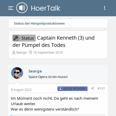
Status der Hörspielproduktionen
Captain Kenneth (3) und
Status
der Pümpel des Todes
E
E
Searge
16 September 2019
r
r
s
s
t
t
e
e
Searge
l
l
Space-Opera ist ein musss!
l
l
e
t
#101
r
a
THEMENSTARTER/IN
8 August 2022
m
Im Moment noch nicht. Da geht es nach meinem
Urlaub weiter.
War es denn wenigstens verständlich?