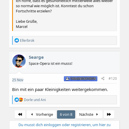
ich hoffe, dass es gesundheitlich mittlerweile alles wieder
so normal wie möglich ist. Konntest du schon
Fortschritte erzielen?
Liebe Grüße,
Marcel
R
Ellerbrok
e
a
k
Searge
t
i
Space-Opera ist ein musss!
o
n
e
#120
THEMENSTARTER/IN
25
Nov
n
:
Bin mit ein paar Kleinigkeiten weitergekommen.
R
Dorle
und
Ani
e
a
k
Erste
Letzte
Vorherige
6 von 8
Nächste
t
i
Du musst dich einloggen oder registrieren, um hier zu
o