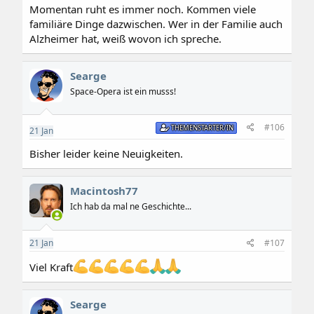
:
Momentan ruht es immer noch. Kommen viele
familiäre Dinge dazwischen. Wer in der Familie auch
Alzheimer hat, weiß wovon ich spreche.
Searge
Space-Opera ist ein musss!
#106
THEMENSTARTER/IN
21
Jan
Bisher leider keine Neuigkeiten.
Macintosh77
Ich hab da mal ne Geschichte...
21
Jan
#107
Viel Kraft
Searge