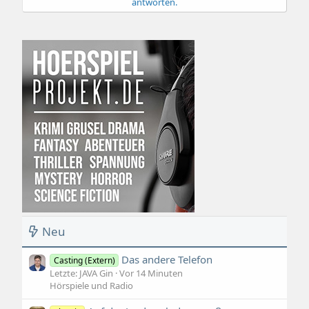
antworten.
n
e
n
:
Neu
Das andere Telefon
Casting (Extern)
Letzte: JAVA Gin
Vor 14 Minuten
Hörspiele und Radio