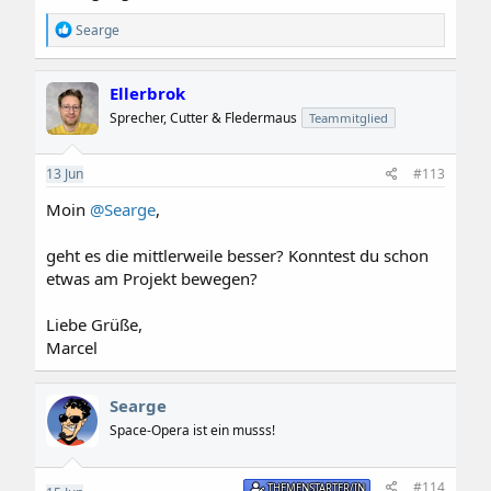
R
Searge
e
a
k
Ellerbrok
t
i
Sprecher, Cutter & Fledermaus
Teammitglied
o
n
e
13
Jun
#113
n
:
Moin
@Searge
,
geht es die mittlerweile besser? Konntest du schon
etwas am Projekt bewegen?
Liebe Grüße,
Marcel
Searge
Space-Opera ist ein musss!
#114
THEMENSTARTER/IN