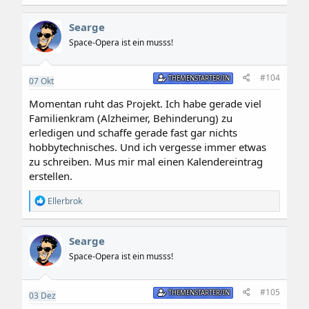
Searge
Space-Opera ist ein musss!
#104
THEMENSTARTER/IN
07
Okt
Momentan ruht das Projekt. Ich habe gerade viel
Familienkram (Alzheimer, Behinderung) zu
erledigen und schaffe gerade fast gar nichts
hobbytechnisches. Und ich vergesse immer etwas
zu schreiben. Mus mir mal einen Kalendereintrag
erstellen.
R
Ellerbrok
e
a
k
Searge
t
i
Space-Opera ist ein musss!
o
n
e
#105
THEMENSTARTER/IN
03
Dez
n