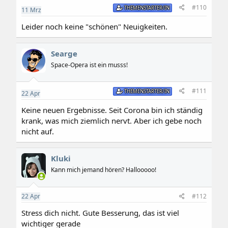
#110
THEMENSTARTER/IN
11
Mrz
Leider noch keine "schönen" Neuigkeiten.
Searge
Space-Opera ist ein musss!
#111
THEMENSTARTER/IN
22
Apr
Keine neuen Ergebnisse. Seit Corona bin ich ständig
krank, was mich ziemlich nervt. Aber ich gebe noch
nicht auf.
Kluki
Kann mich jemand hören? Hallooooo!
22
Apr
#112
Stress dich nicht. Gute Besserung, das ist viel
wichtiger gerade