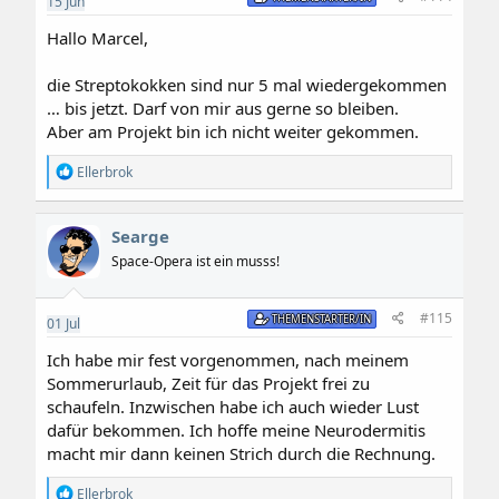
15
Jun
Hallo Marcel,
die Streptokokken sind nur 5 mal wiedergekommen
… bis jetzt. Darf von mir aus gerne so bleiben.
Aber am Projekt bin ich nicht weiter gekommen.
R
Ellerbrok
e
a
k
Searge
t
i
Space-Opera ist ein musss!
o
n
e
#115
THEMENSTARTER/IN
01
Jul
n
:
Ich habe mir fest vorgenommen, nach meinem
Sommerurlaub, Zeit für das Projekt frei zu
schaufeln. Inzwischen habe ich auch wieder Lust
dafür bekommen. Ich hoffe meine Neurodermitis
macht mir dann keinen Strich durch die Rechnung.
R
Ellerbrok