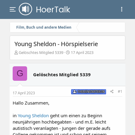
Film, Buch und andere Medien
Young Sheldon - Hörspielserie
E
E
Gelöschtes Mitglied 5339
17 April 2023
r
r
s
s
t
t
G
e
e
Gelöschtes Mitglied 5339
l
l
l
l
e
t
#1
THEMENSTARTER/IN
17 April 2023
r
a
m
Hallo Zusammen,
in
Young Sheldon
geht um einen zu Beginn
neunjährigen hochbegabten - und m.E. leicht
autistisch veranlagten - Jungen der gerade aufs
College gekommen ist und schon seit seinem