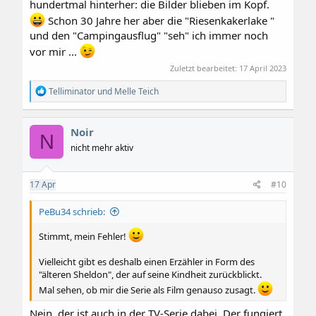
hundertmal hinterher: die Bilder blieben im Kopf.
Schon 30 Jahre her aber die "Riesenkakerlake "
und den "Campingausflug" "seh" ich immer noch
vor mir ...
Zuletzt bearbeitet:
17 April 2023
R
Telliminator
und
Melle Teich
e
a
k
Noir
t
N
i
nicht mehr aktiv
o
n
e
17
Apr
#10
n
:
PeBu34 schrieb:
Stimmt, mein Fehler!
Vielleicht gibt es deshalb einen Erzähler in Form des
"älteren Sheldon", der auf seine Kindheit zurückblickt.
Mal sehen, ob mir die Serie als Film genauso zusagt.
Nein, der ist auch in der TV-Serie dabei. Der fungiert