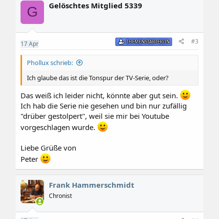
Gelöschtes Mitglied 5339
t
G
i
o
n
e
#3
THEMENSTARTER/IN
17
Apr
n
:
Phollux schrieb:
Ich glaube das ist die Tonspur der TV-Serie, oder?
Das weiß ich leider nicht, könnte aber gut sein.
Ich hab die Serie nie gesehen und bin nur zufällig
"drüber gestolpert", weil sie mir bei Youtube
vorgeschlagen wurde.
Liebe Grüße von
Peter
Frank Hammerschmidt
Chronist