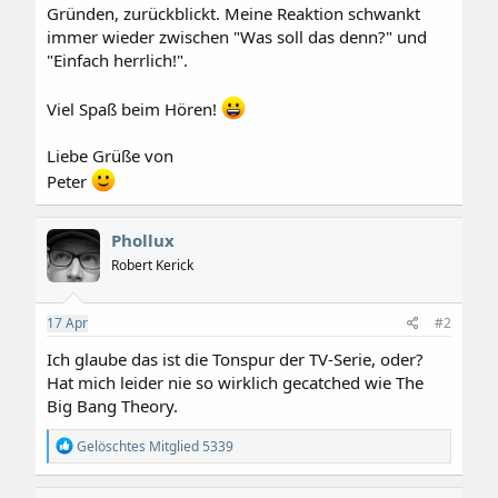
Gründen, zurückblickt. Meine Reaktion schwankt
immer wieder zwischen "Was soll das denn?" und
"Einfach herrlich!".
Viel Spaß beim Hören!
Liebe Grüße von
Peter
Phollux
Robert Kerick
17
Apr
#2
Ich glaube das ist die Tonspur der TV-Serie, oder?
Hat mich leider nie so wirklich gecatched wie The
Big Bang Theory.
R
Gelöschtes Mitglied 5339
e
a
k