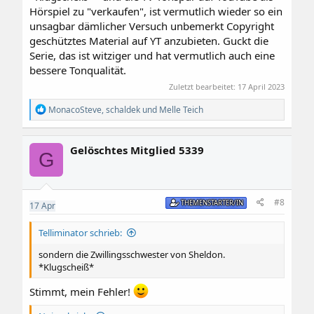
Hörspiel zu "verkaufen", ist vermutlich wieder so ein
unsagbar dämlicher Versuch unbemerkt Copyright
geschütztes Material auf YT anzubieten. Guckt die
Serie, das ist witziger und hat vermutlich auch eine
bessere Tonqualität.
Zuletzt bearbeitet:
17 April 2023
R
MonacoSteve
,
schaldek
und
Melle Teich
e
a
k
Gelöschtes Mitglied 5339
t
G
i
o
n
e
#8
THEMENSTARTER/IN
17
Apr
n
:
Telliminator schrieb:
sondern die Zwillingsschwester von Sheldon.
*Klugscheiß*
Stimmt, mein Fehler!