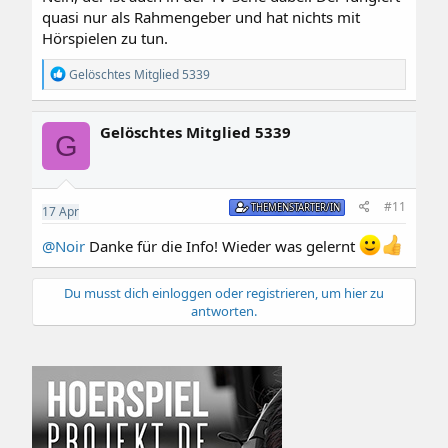
quasi nur als Rahmengeber und hat nichts mit
Hörspielen zu tun.
R
Gelöschtes Mitglied 5339
e
a
k
Gelöschtes Mitglied 5339
t
G
i
o
n
e
#11
THEMENSTARTER/IN
17
Apr
n
:
@Noir
Danke für die Info! Wieder was gelernt
Du musst dich einloggen oder registrieren, um hier zu
antworten.