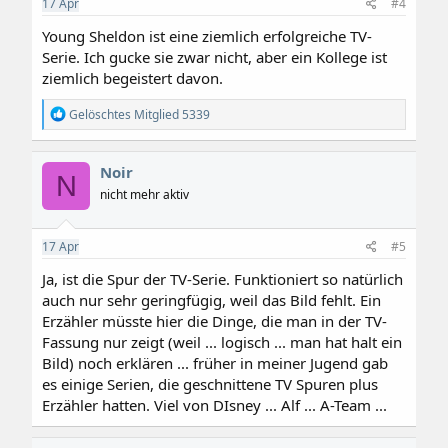
17
Apr
#4
Young Sheldon ist eine ziemlich erfolgreiche TV-
Serie. Ich gucke sie zwar nicht, aber ein Kollege ist
ziemlich begeistert davon.
R
Gelöschtes Mitglied 5339
e
a
k
Noir
t
N
i
nicht mehr aktiv
o
n
e
17
Apr
#5
n
:
Ja, ist die Spur der TV-Serie. Funktioniert so natürlich
auch nur sehr geringfügig, weil das Bild fehlt. Ein
Erzähler müsste hier die Dinge, die man in der TV-
Fassung nur zeigt (weil ... logisch ... man hat halt ein
Bild) noch erklären ... früher in meiner Jugend gab
es einige Serien, die geschnittene TV Spuren plus
Erzähler hatten. Viel von DIsney ... Alf ... A-Team ...