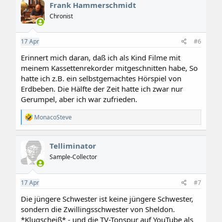
Frank Hammerschmidt
Chronist
17
Apr
#6
Erinnert mich daran, daß ich als Kind Filme mit
meinem Kassettenrekorder mitgeschnitten habe, So
hatte ich z.B. ein selbstgemachtes Hörspiel von
Erdbeben. Die Hälfte der Zeit hatte ich zwar nur
Gerumpel, aber ich war zufrieden.
R
MonacoSteve
e
a
k
Telliminator
t
i
Sample-Collector
o
n
e
17
Apr
#7
n
:
Die jüngere Schwester ist keine jüngere Schwester,
sondern die Zwillingsschwester von Sheldon.
*Klugscheiß* - und die TV-Tonspur auf YouTube als