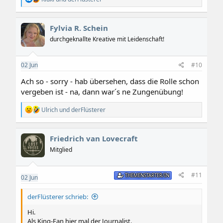
e
a
k
Fylvia R. Schein
t
i
durchgeknallte Kreative mit Leidenschaft!
o
n
e
02
Jun
#10
n
:
Ach so - sorry - hab übersehen, dass die Rolle schon
vergeben ist - na, dann war´s ne Zungenübung!
R
Ulrich
und
derFlüsterer
e
a
k
Friedrich van Lovecraft
t
i
Mitglied
o
n
e
#11
THEMENSTARTER/IN
02
Jun
n
:
derFlüsterer schrieb:
Hi.
Als King-Fan hier mal der Journalist.