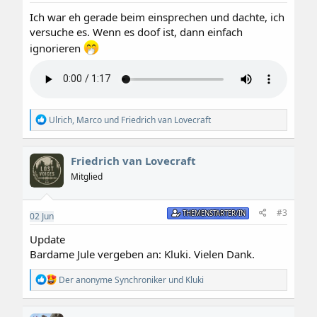
n
:
Ich war eh gerade beim einsprechen und dachte, ich
versuche es. Wenn es doof ist, dann einfach
ignorieren
R
Ulrich
,
Marco
und
Friedrich van Lovecraft
e
a
k
Friedrich van Lovecraft
t
i
Mitglied
o
n
e
#3
THEMENSTARTER/IN
02
Jun
n
:
Update
Bardame Jule vergeben an: Kluki. Vielen Dank.
R
Der anonyme Synchroniker
und
Kluki
e
a
k