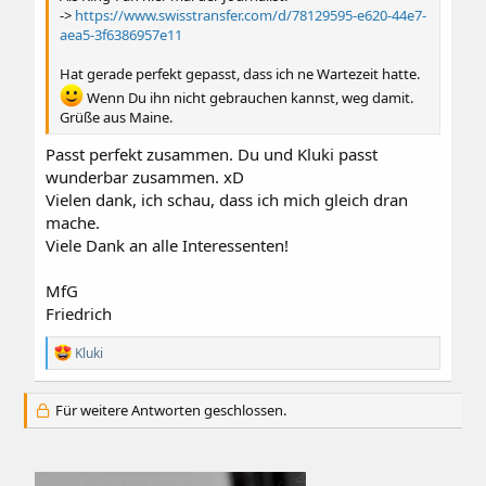
->
https://www.swisstransfer.com/d/78129595-e620-44e7-
aea5-3f6386957e11
Hat gerade perfekt gepasst, dass ich ne Wartezeit hatte.
Wenn Du ihn nicht gebrauchen kannst, weg damit.
Grüße aus Maine.
Passt perfekt zusammen. Du und Kluki passt
wunderbar zusammen. xD
Vielen dank, ich schau, dass ich mich gleich dran
mache.
Viele Dank an alle Interessenten!
MfG
Friedrich
R
Kluki
e
a
k
Für weitere Antworten geschlossen.
t
i
o
n