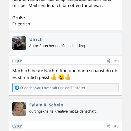
mir per Mail senden. Ich bin offen für alles. (;
Grüße
Friedrich
Ulrich
Autor, Sprecher und Soundlehrling
02
Jun
#6
Mach ich heute Nachmittag und dann schaust du ob
es stimmlich passt
R
Friedrich van Lovecraft
und
derFlüsterer
e
a
k
Fylvia R. Schein
t
i
durchgeknallte Kreative mit Leidenschaft!
o
n
e
02
Jun
#7
n