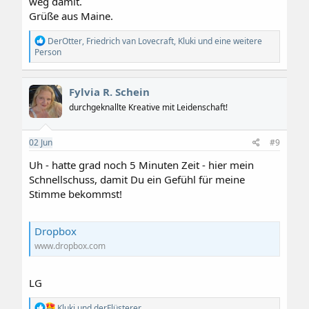
weg damit.
Grüße aus Maine.
R
DerOtter
,
Friedrich van Lovecraft
,
Kluki
und eine weitere
e
Person
a
k
t
Fylvia R. Schein
i
o
durchgeknallte Kreative mit Leidenschaft!
n
e
n
02
Jun
#9
:
Uh - hatte grad noch 5 Minuten Zeit - hier mein
Schnellschuss, damit Du ein Gefühl für meine
Stimme bekommst!
Dropbox
www.dropbox.com
LG
R
Kluki
und
derFlüsterer