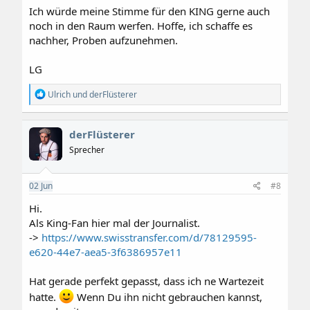
:
Ich würde meine Stimme für den KING gerne auch
noch in den Raum werfen. Hoffe, ich schaffe es
nachher, Proben aufzunehmen.
LG
R
Ulrich
und
derFlüsterer
e
a
k
derFlüsterer
t
i
Sprecher
o
n
e
02
Jun
#8
n
:
Hi.
Als King-Fan hier mal der Journalist.
->
https://www.swisstransfer.com/d/78129595-
e620-44e7-aea5-3f6386957e11
Hat gerade perfekt gepasst, dass ich ne Wartezeit
hatte.
Wenn Du ihn nicht gebrauchen kannst,