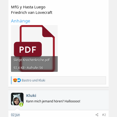
MfG y Hasta Luego
Friedrich van Lovecraft
Anhänge
Skript Knochenkriche.pdf
92,4 KB · Aufrufe: 56
R
Bastro
und
Kluki
e
a
k
Kluki
t
i
Kann mich jemand hören? Hallooooo!
o
n
e
02
Jun
#2