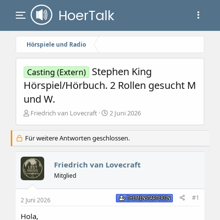
Hörspiele und Radio
Stephen King
Casting (Extern)
Hörspiel/Hörbuch. 2 Rollen gesucht M
und W.
E
E
Friedrich van Lovecraft
2 Juni 2026
r
r
s
s
Für weitere Antworten geschlossen.
t
t
e
e
l
l
Friedrich van Lovecraft
l
l
e
t
Mitglied
r
a
m
#1
THEMENSTARTER/IN
2 Juni 2026
Hola,