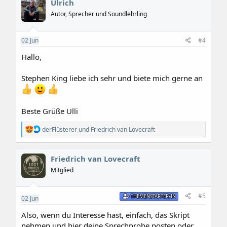
Ulrich
t
i
Autor, Sprecher und Soundlehrling
o
n
e
02
Jun
#4
n
:
Hallo,
Stephen King liebe ich sehr und biete mich gerne an
Beste Grüße Ulli
R
derFlüsterer
und
Friedrich van Lovecraft
e
a
k
Friedrich van Lovecraft
t
i
Mitglied
o
n
e
#5
THEMENSTARTER/IN
02
Jun
n
:
Also, wenn du Interesse hast, einfach, das Skript
nehmen und hier deine Sprechprobe posten oder