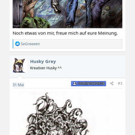
Noch etwas von mir, freue mich auf eure Meinung.
R
SeGreeeen
e
a
k
Husky Grey
t
i
Kreativer Husky ^^
o
n
e
#3
THEMENSTARTER/IN
31
Mai
n
: