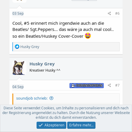
o
n
e
03
Sep
#6
n
:
Cool, #5 erinnert mich irgendwie auch an die
Beatles/ Sgt.Peppers... das wäre ja auch mal cool..
so ein Beatles/Huskey Cover-Cover
R
Husky Grey
e
a
k
Husky Grey
t
i
Kreativer Husky ^^
o
n
e
#7
THEMENSTARTER/IN
04
Sep
n
:
soundjob schrieb:
Cool, #5 erinnert mich irgendwie auch an die Beatles/
Diese Seite verwendet Cookies, um Inhalte zu personalisieren und dich nach
Sgt.Peppers... das wäre ja auch mal cool.. so ein
der Registrierung angemeldet zu halten. Durch die Nutzung unserer Webseite
erklärst du dich damit einverstanden.
Beatles/Huskey Cover-Cover
Akzeptieren
Erfahre mehr…
Danke.