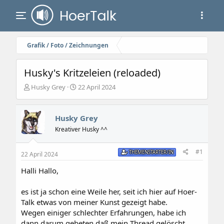
Grafik / Foto / Zeichnungen
Husky's Kritzeleien (reloaded)
E
E
Husky Grey
22 April 2024
r
r
s
s
t
t
Husky Grey
e
e
Kreativer Husky ^^
l
l
l
l
e
t
#1
THEMENSTARTER/IN
22 April 2024
r
a
m
Halli Hallo,
es ist ja schon eine Weile her, seit ich hier auf Hoer-
Talk etwas von meiner Kunst gezeigt habe.
Wegen einiger schlechter Erfahrungen, habe ich
dann darum gebeten daß mein Thread gelöscht