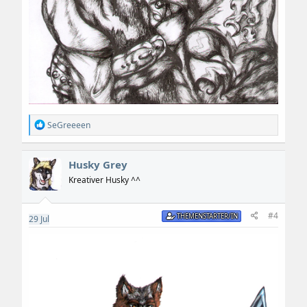
R
SeGreeeen
e
a
k
Husky Grey
t
i
Kreativer Husky ^^
o
n
e
#4
THEMENSTARTER/IN
29
Jul
n
: