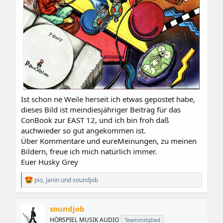
Ist schon ne Weile herseit ich etwas gepostet habe,
dieses Bild ist meindiesjähriger Beitrag für das
ConBook zur EAST 12, und ich bin froh daß
auchwieder so gut angekommen ist.
Über Kommentare und eureMeinungen, zu meinen
Bildern, freue ich mich natürlich immer.
Euer Husky Grey
R
pio
,
Janin
und
soundjob
e
a
k
soundjob
t
i
HÖRSPIEL MUSIK AUDIO
Teammitglied