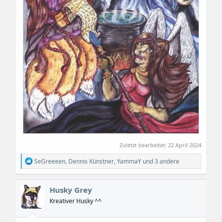
Zuletzt bearbeitet:
22 April 2024
R
SeGreeeen
,
Dennis Künstner
,
YammaY
und 3 andere
e
a
k
Husky Grey
t
i
Kreativer Husky ^^
o
n