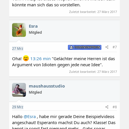
könnte man sich das so vorstellen.
Zuletzt bearbeitet:
27 März 2017
Esra
Mitglied
#7
THEMENSTARTER/IN
27
Mrz
Oha!
13:26 min
"Gelächter meine Herren ist das
Argument von Idioten gegen jede neue Idee".
Zuletzt bearbeitet:
27 März 2017
maushausstudio
Mitglied
29
Mrz
#8
Hallo
@Esra
, habe mir gerade Deine Beispielvideos
angeschaut! Esperanto machst Du auch? Klasse! Das
kennt ja sonst fast niemand mehr... Gabs sogar