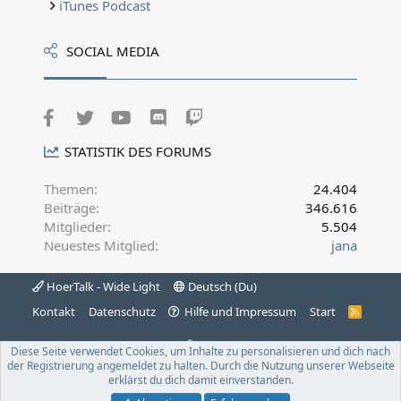
iTunes Podcast
SOCIAL MEDIA
Facebook
Twitter
youtube
Discord
Twitch
STATISTIK DES FORUMS
Themen
24.404
Beiträge
346.616
Mitglieder
5.504
Neuestes Mitglied
jana
HoerTalk - Wide Light
Deutsch (Du)
Kontakt
Datenschutz
Hilfe und Impressum
Start
R
S
S
®
Community platform by XenForo
© 2010-2022 XenForo Ltd.
|
Xenforo
Diese Seite verwendet Cookies, um Inhalte zu personalisieren und dich nach
Theme
© by ©XenTR
|
Xenforo Theme
© by ©XenTR
der Registrierung angemeldet zu halten. Durch die Nutzung unserer Webseite
Website is using
Ultimate Staff Page
created by StylesFactory
erklärst du dich damit einverstanden.