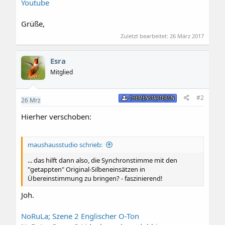
Youtube
Grüße,
Zuletzt bearbeitet:
26 März 2017
Esra
Mitglied
#2
THEMENSTARTER/IN
26
Mrz
Hierher verschoben:
maushausstudio schrieb:
... das hilft dann also, die Synchronstimme mit den
"getappten" Original-Silbeneinsätzen in
Übereinstimmung zu bringen? - faszinierend!
Joh.
NoRuLa; Szene 2 Englischer O-Ton