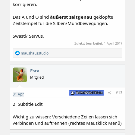
korrigieren.
Das A und O sind
äußerst zeitgenau
geklopfte
Zeitstempel für die Silben/Mundbewegungen.
Swasti/ Servus,
Zuletzt bearbeitet:
1 April 2017
R
maushausstudio
e
a
k
Esra
t
i
Mitglied
o
n
e
#13
THEMENSTARTER/IN
01
Apr
n
:
2. Subtitle Edit
Wichtig zu wissen: Verschiedene Zeilen lassen sich
verbinden und auftrennen (rechtes Mausklick Menü)