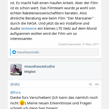
ist. Es macht halt einen Haufen Arbeit. Aber der Film
ist es schon wert. Das Filmteam wurde ja wohl von
echten Raketenwissenschaftlern beraten. Also
ähnliche Beratung wie beim Film "Der Marsianer"
durch die NASA. Und jetzt da wo Vodafone und
Audio
testweise
ein kleines LTE Netz auf dem Mond
aufspannen wollen wird der Film um so
interessanter.
Zuletzt bearbeitet:
27 März 2017
R
maushausstudio
e
a
k
maushausstudio
t
i
Mitglied
o
n
e
26
Mrz
#4
n
:
@Esra
Danke fürs Verschieben! (Ich kann das nämlich noch
nicht
) Meine neuen Erkenntnisse und Fragen
schreib ich dann hier hinein!