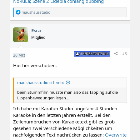
NoRuLa; Szene 2 Lidepla conlang dubbing
R
maushausstudio
e
a
k
Esra
t
i
Mitglied
o
n
e
#3
THEMENSTARTER/IN
26
Mrz
n
:
Hierher verschoben:
maushausstudio schrieb:
beim Stummfilm müsste man also das Tapping auf die
Lippenbewegungen legen...
Ich habe mit Karafun Studio ungefähr 4 Stunden
Karaoke in den letzten Jahren erstellt. Bei den
Zeilenumbrüchen von Karaoketext gibt es grob
gesehen zwei verschiedene Möglichkeiten um
nachfolgenden Text nachrücken zu lassen:
Overwrite