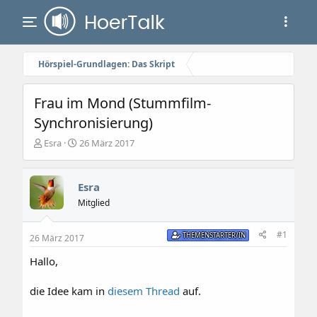
Hörspiel-Grundlagen: Das Skript
Frau im Mond (Stummfilm-
Synchronisierung)
E
E
Esra
26 März 2017
r
r
s
s
t
t
Esra
e
e
Mitglied
l
l
l
l
e
t
#1
THEMENSTARTER/IN
26 März 2017
r
a
m
Hallo,
die Idee kam in
diesem Thread
auf.