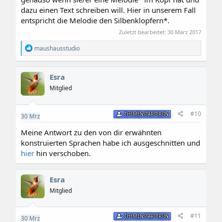
dazu einen Text schreiben will. Hier in unserem Fall
entspricht die Melodie den Silbenklopfern*.
Zuletzt bearbeitet:
30 März 2017
R
maushausstudio
e
a
k
Esra
t
i
Mitglied
o
n
e
#10
THEMENSTARTER/IN
30
Mrz
n
:
Meine Antwort zu den von dir erwähnten
konstruierten Sprachen habe ich ausgeschnitten und
hier
hin verschoben.
Esra
Mitglied
#11
THEMENSTARTER/IN
30
Mrz