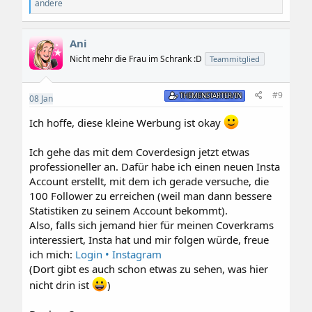
e
andere
a
k
t
Ani
i
o
Nicht mehr die Frau im Schrank :D
Teammitglied
n
e
n
#9
THEMENSTARTER/IN
08
Jan
:
Ich hoffe, diese kleine Werbung ist okay
Ich gehe das mit dem Coverdesign jetzt etwas
professioneller an. Dafür habe ich einen neuen Insta
Account erstellt, mit dem ich gerade versuche, die
100 Follower zu erreichen (weil man dann bessere
Statistiken zu seinem Account bekommt).
Also, falls sich jemand hier für meinen Coverkrams
interessiert, Insta hat und mir folgen würde, freue
ich mich:
Login • Instagram
(Dort gibt es auch schon etwas zu sehen, was hier
nicht drin ist
)