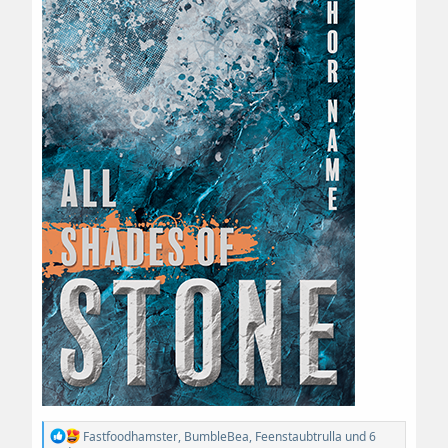
R
Fastfoodhamster
,
BumbleBea
,
Feenstaubtrulla
und 6