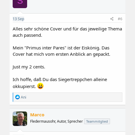
S
13
Sep
#6
Alles sehr schöne Cover und für das jeweilige Thema
auch passend.
Mein "Primus inter Pares" ist der Eiskönig. Das
Cover hat mich vom ersten Anblick an gepackt.
Just my 2 cents.
Ich hoffe, daß Du das Siegertreppchen alleine
okkupierst.
R
Ani
e
a
k
Marco
t
i
Fledermausohr, Autor, Sprecher
Teammitglied
o
n