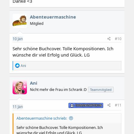
Danke <3
Abenteuermaschine
Mitglied
10
Jan
#10
Sehr schöne Buchcover. Tolle Kompositionen. Ich
wünsche dir viel Erfolg und Glück. LG
R
Ani
e
a
k
Ani
t
i
Nicht mehr die Frau im Schrank :D
Teammitglied
o
n
e
#11
THEMENSTARTER/IN
11
Jan
n
:
Abenteuermaschine schrieb:
Sehr schöne Buchcover. Tolle Kompositionen. Ich
wünsche dir viel Erfolg und Glück. LG