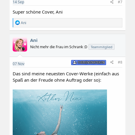
e
14
Sep
#7
n
:
Super schöne Cover, Ani
R
Ani
e
a
k
Ani
t
i
Nicht mehr die Frau im Schrank :D
Teammitglied
o
n
e
#8
THEMENSTARTER/IN
07
Nov
n
:
Das sind meine neuesten Cover-Werke (einfach aus
Spaß an der Freude ohne Auftrag oder so):