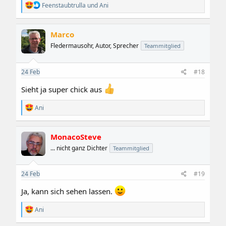
R
Feenstaubtrulla
und
Ani
e
a
k
Marco
t
i
Fledermausohr, Autor, Sprecher
Teammitglied
o
n
e
24
Feb
#18
n
:
Sieht ja super chick aus
R
Ani
e
a
k
MonacoSteve
t
i
... nicht ganz Dichter
Teammitglied
o
n
e
24
Feb
#19
n
:
Ja, kann sich sehen lassen.
R
Ani
e
a