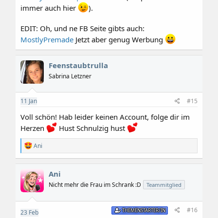
immer auch hier
).
EDIT: Oh, und ne FB Seite gibts auch:
MostlyPremade
Jetzt aber genug Werbung
Feenstaubtrulla
Sabrina Letzner
11
Jan
#15
Voll schön! Hab leider keinen Account, folge dir im
Herzen
Hust Schnulzig hust
R
Ani
e
a
k
Ani
t
i
Nicht mehr die Frau im Schrank :D
Teammitglied
o
n
e
#16
THEMENSTARTER/IN
23
Feb
n