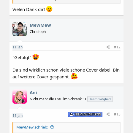
Vielen Dank dir!
MewMew
Christoph
11
Jan
#12
"Gefolgt"
Da sind wirklich schon viele schöne Cover dabei. Bin
auf weitere Cover gespannt.
Ani
Nicht mehr die Frau im Schrank :D
Teammitglied
#13
THEMENSTARTER/IN
11
Jan
MewMew schrieb: