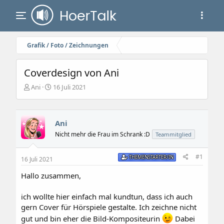
Grafik / Foto / Zeichnungen
Coverdesign von Ani
E
E
Ani
16 Juli 2021
r
r
s
s
t
t
e
e
Ani
l
l
Nicht mehr die Frau im Schrank :D
Teammitglied
l
l
e
t
#1
r
a
THEMENSTARTER/IN
16 Juli 2021
m
Hallo zusammen,
ich wollte hier einfach mal kundtun, dass ich auch
gern Cover für Hörspiele gestalte. Ich zeichne nicht
gut und bin eher die Bild-Kompositeurin
Dabei