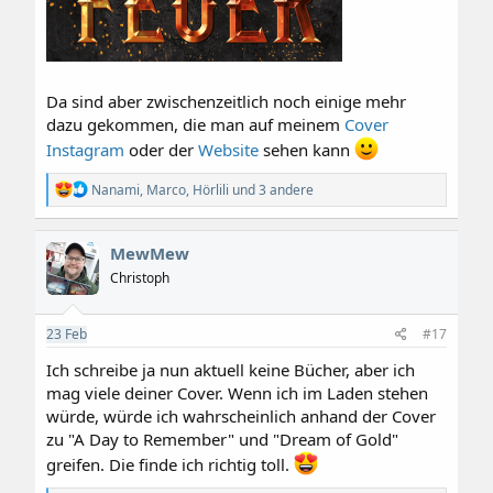
Da sind aber zwischenzeitlich noch einige mehr
dazu gekommen, die man auf meinem
Cover
Instagram
oder der
Website
sehen kann
R
Nanami
,
Marco
,
Hörlili
und 3 andere
e
a
k
MewMew
t
i
Christoph
o
n
e
23
Feb
#17
n
:
Ich schreibe ja nun aktuell keine Bücher, aber ich
mag viele deiner Cover. Wenn ich im Laden stehen
würde, würde ich wahrscheinlich anhand der Cover
zu "A Day to Remember" und "Dream of Gold"
greifen. Die finde ich richtig toll.