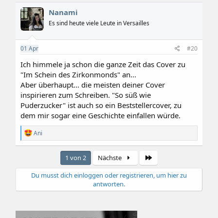
k
Nanami
t
i
Es sind heute viele Leute in Versailles
o
n
e
01
Apr
#20
n
:
Ich himmele ja schon die ganze Zeit das Cover zu
"Im Schein des Zirkonmonds" an...
Aber überhaupt... die meisten deiner Cover
inspirieren zum Schreiben. "So süß wie
Puderzucker" ist auch so ein Beststellercover, zu
dem mir sogar eine Geschichte einfallen würde.
R
Ani
e
a
k
Letzte
1 von 2
Nächste
t
i
Du musst dich einloggen oder registrieren, um hier zu
o
antworten.
n
e
n
: