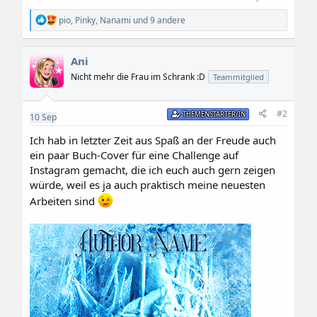
R
pio
,
Pinky
,
Nanami
und 9 andere
e
a
k
Ani
t
i
Nicht mehr die Frau im Schrank :D
Teammitglied
o
n
e
#2
THEMENSTARTER/IN
10
Sep
n
:
Ich hab in letzter Zeit aus Spaß an der Freude auch
ein paar Buch-Cover für eine Challenge auf
Instagram gemacht, die ich euch auch gern zeigen
würde, weil es ja auch praktisch meine neuesten
Arbeiten sind