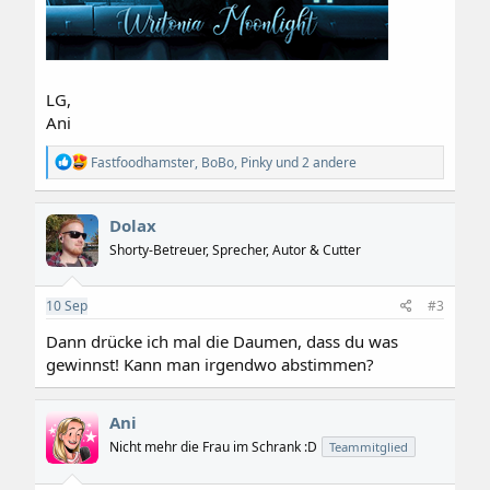
LG,
Ani
R
Fastfoodhamster
,
BoBo
,
Pinky
und 2 andere
e
a
k
Dolax
t
i
Shorty-Betreuer, Sprecher, Autor & Cutter
o
n
e
10
Sep
#3
n
:
Dann drücke ich mal die Daumen, dass du was
gewinnst! Kann man irgendwo abstimmen?
Ani
Nicht mehr die Frau im Schrank :D
Teammitglied