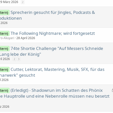
29 März 2026
2
Sprecherin gesucht für Jingles, Podcasts &
tern)
roduktionen
l 2026
The Following Nightmare; wird fortgesetzt
tern)
ro-Akuyari
28 April 2026
74te Shortie Challenge "Auf Messers Schneide
tern)
"Lang lebe der König"
il 2026
2
3
Cutter, Lektorat, Mastering, Musik, SFX, für das
tern)
narwerk" gesucht
il 2026
(Erledigt) - Shadowrun im Schatten des Phönix
tern)
eine Hauptrolle und eine Nebenrolle müssen neu besetzt
z 2026