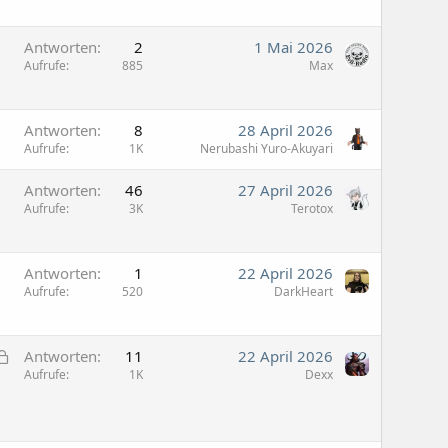
Antworten
2
1 Mai 2026
Aufrufe
885
Max
Antworten
8
28 April 2026
Aufrufe
1K
Nerubashi Yuro-Akuyari
Antworten
46
27 April 2026
Aufrufe
3K
Terotox
Antworten
1
22 April 2026
Aufrufe
520
DarkHeart
G
Antworten
11
22 April 2026
e
Aufrufe
1K
Dexx
s
p
e