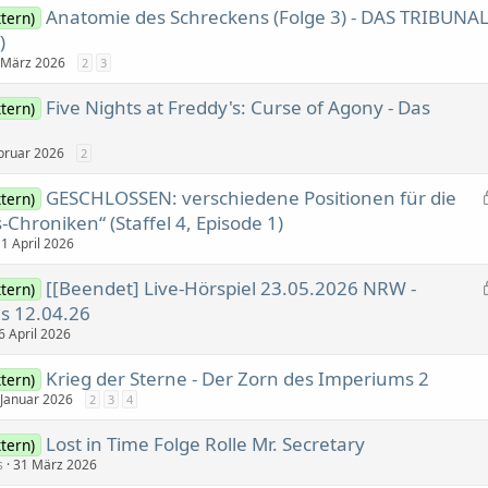
Anatomie des Schreckens (Folge 3) - DAS TRIBUNA
tern)
)
 März 2026
2
3
Five Nights at Freddy's: Curse of Agony - Das
tern)
bruar 2026
2
GESCHLOSSEN: verschiedene Positionen für die
tern)
-Chroniken“ (Staffel 4, Episode 1)
1 April 2026
[[Beendet] Live-Hörspiel 23.05.2026 NRW -
tern)
is 12.04.26
6 April 2026
Krieg der Sterne - Der Zorn des Imperiums 2
tern)
 Januar 2026
2
3
4
Lost in Time Folge Rolle Mr. Secretary
tern)
s
31 März 2026