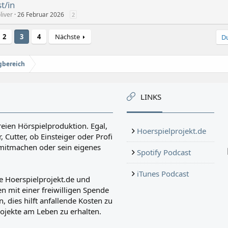
t/in
liver
26 Februar 2026
2
2
3
4
Nächste
Du
gbereich
LINKS
reien Hörspielproduktion. Egal,
Hoerspielprojekt.de
, Cutter, ob Einsteiger oder Profi
r mitmachen oder sein eigenes
Spotify Podcast
iTunes Podcast
e Hoerspielprojekt.de und
n mit einer freiwilligen Spende
, dies hilft anfallende Kosten zu
ojekte am Leben zu erhalten.