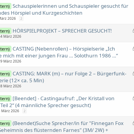
Schauspielerinnen und Schauspieler gesucht für
tern)
ndes Hörspiel und Kurzgeschichten
März 2026
2
HÖRSPIELPROJEKT – SPRECHER GESUCHT!
tern)
24 März 2026
CASTING (Nebenrollen) – Hörspielserie „Ich
tern)
 mich mit einer jungen Frau … Solothurn 1986 …“
19 März 2026
CASTING: MARK (m) – nur Folge 2 – Bürgerfunk-
tern)
erie (12× ca. 5 Min)
18 März 2026
[Beendet] - Castingaufruf: „Der Kristall von
tern)
Teil 2“ (4 männliche Sprecher gesucht)
6 März 2026
2
(Beendet)Suche Sprecher/in für "Finnegan Fox
tern)
eheimnis des flüsternden Farnes" (3M/ 2W) +