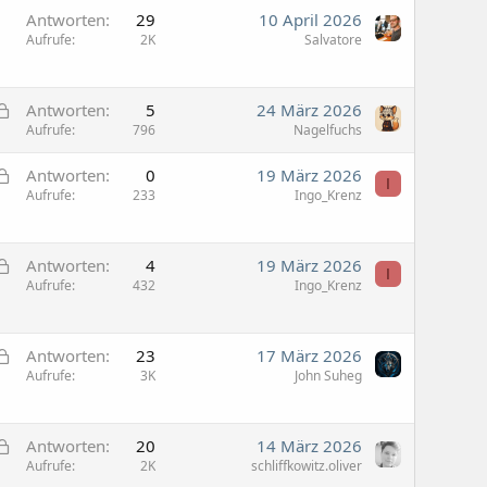
Antworten
29
10 April 2026
Aufrufe
2K
Salvatore
G
Antworten
5
24 März 2026
e
Aufrufe
796
Nagelfuchs
s
G
Antworten
0
19 März 2026
p
I
e
Aufrufe
233
Ingo_Krenz
e
s
r
p
r
G
e
Antworten
4
19 März 2026
t
I
e
Aufrufe
432
Ingo_Krenz
r
s
r
p
t
G
e
Antworten
23
17 März 2026
e
Aufrufe
3K
John Suheg
r
s
r
p
t
G
e
Antworten
20
14 März 2026
e
Aufrufe
2K
schliffkowitz.oliver
r