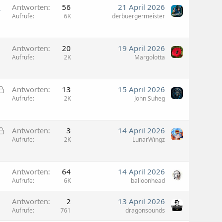
r
L
Antworten
56
21 April 2026
r
Aufrufe
6K
derbuergermeister
t
Antworten
20
19 April 2026
Aufrufe
2K
Margolotta
G
Antworten
13
15 April 2026
e
Aufrufe
2K
John Suheg
s
p
G
e
Antworten
3
14 April 2026
e
Aufrufe
2K
LunarWingz
r
s
r
p
t
e
Antworten
64
14 April 2026
Aufrufe
6K
balloonhead
r
r
Antworten
2
13 April 2026
t
Aufrufe
761
dragonsounds