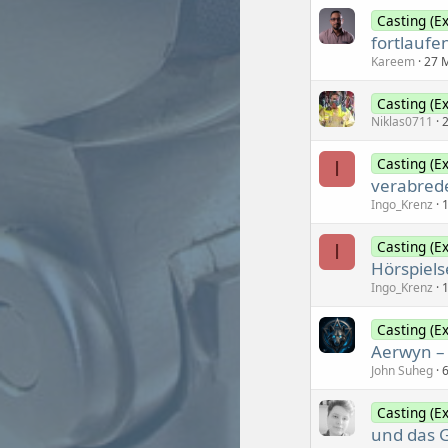
Casting (Ex
fortlaufe
Kareem
27 
Casting (Ex
Niklas0711
Casting (Ex
I
verabrede
Ingo_Krenz
Casting (Ex
I
Hörspiels
Ingo_Krenz
Casting (Ex
Aerwyn – 
John Suheg
Casting (Ex
und das G