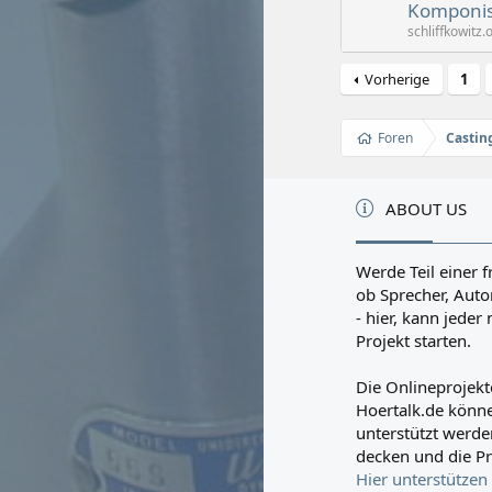
Komponis
schliffkowitz.o
Vorherige
1
Foren
Castin
ABOUT US
Werde Teil einer f
ob Sprecher, Autor
- hier, kann jede
Projekt starten.
Die Onlineprojekt
Hoertalk.de könne
unterstützt werden
decken und die Pr
Hier unterstützen