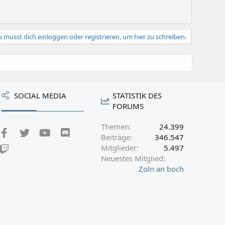
s
r
p
t
e
r
 musst dich einloggen oder registrieren, um hier zu schreiben.
r
t
SOCIAL MEDIA
STATISTIK DES
FORUMS
Themen
24.399
Facebook
Twitter
youtube
Discord
Beiträge
346.547
Mitglieder
5.497
Twitch
Neuestes Mitglied
Zoln an boch