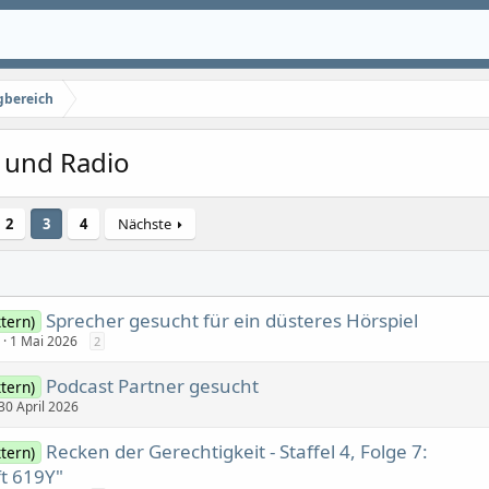
gbereich
 und Radio
2
3
4
Nächste
Sprecher gesucht für ein düsteres Hörspiel
tern)
n
1 Mai 2026
2
Podcast Partner gesucht
tern)
30 April 2026
Recken der Gerechtigkeit - Staffel 4, Folge 7:
tern)
ft 619Y"