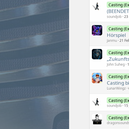
Casting (Ex
(BEENDET
soundjob
23
Casting (Ex
Hörspiel
Janmu
21 Fe
Casting (Ex
„Zukunfts
John Suheg
1
Casting (Ex
Casting b
LunarWingz
Casting (Ex
soundjob
15
Casting (Ex
dragonsound