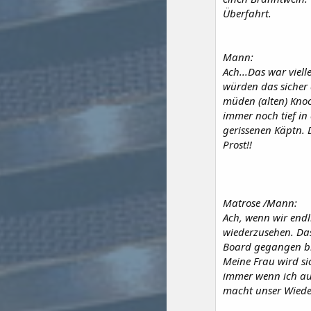
Überfahrt.
Mann:
Ach...Das war viel
würden das sicher 
müden (alten) Knoc
immer noch tief in
gerissenen Käptn. 
Prost!!
Matrose /Mann:
Ach, wenn wir endl
wiederzusehen. Das
Board gegangen bin.
Meine Frau wird si
immer wenn ich auf
macht unser Wiede