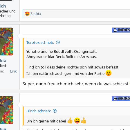
n
:
ich
recher und
R
Zaskia
ehrling
e
a
k
THEMENS
t
i
o
Terotox schrieb:
n
e
Yohoho und ne Buddl voll ...Orangensaft.
n
Ahoybrause klar Deck. Rollt die Arrrs aus.
:
kia
lied
Find ich toll dass deine Tochter sich mit sowas befasst.
be
Link
Ich bin natürlich auch gern mit von der Partie
Super, dann freu ich mich sehr, wenn du was schickst
THEMENS
Ulrich schrieb:
Bin ich gerne mit dabei
kia