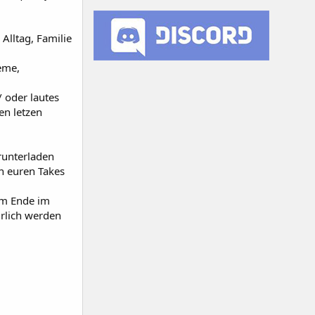
Alltag, Familie
leme,
/ oder lautes
en letzen
runterladen
in euren Takes
 am Ende im
ürlich werden