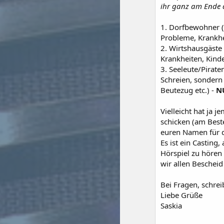
ihr ganz am Ende d
1. Dorfbewohner (
Probleme, Krankhe
2. Wirtshausgäste 
Krankheiten, Kinde
3. Seeleute/Pirate
Schreien, sondern
Beutezug etc.) -
N
Vielleicht hat ja
schicken (am Beste
euren Namen für d
Es ist ein Casting
Hörspiel zu hören 
wir allen Beschei
Bei Fragen, schrei
Liebe Grüße
Saskia