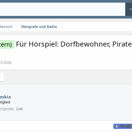
gbereich
Hörspiele und Radio
Für Hörspiel: Dorfbewohner, Pira
tern)
il 2026
askia
itglied
echprobe
Link
THEMENS