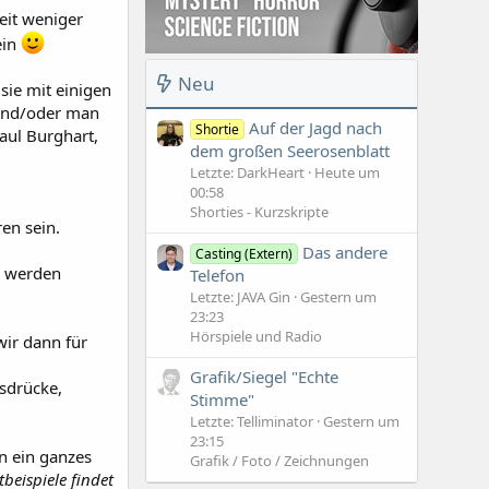
Zeit weniger
ein
Neu
sie mit einigen
 und/oder man
Auf der Jagd nach
Shortie
Paul Burghart,
dem großen Seerosenblatt
Letzte: DarkHeart
Heute um
00:58
Shorties - Kurzskripte
en sein.
Das andere
Casting (Extern)
ig werden
Telefon
Letzte: JAVA Gin
Gestern um
23:23
Hörspiele und Radio
wir dann für
Grafik/Siegel "Echte
usdrücke,
Stimme"
Letzte: Telliminator
Gestern um
23:15
n ein ganzes
Grafik / Foto / Zeichnungen
tbeispiele findet