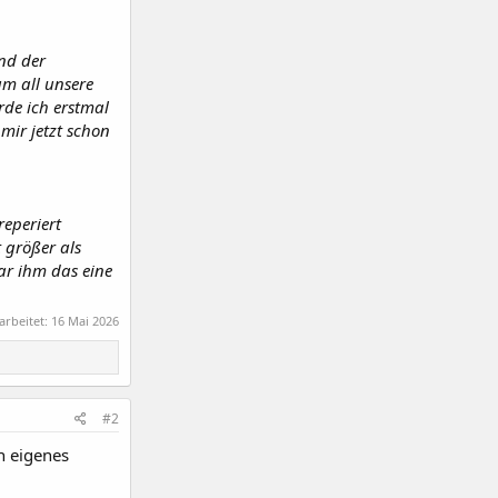
und der
um all unsere
rde ich erstmal
mir jetzt schon
reperiert
 größer als
war ihm das eine
arbeitet:
16 Mai 2026
#2
in eigenes