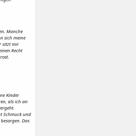
ben. Manche
nn sich meine
 sitzt mir
einen Recht
rost.
ine Kinder
en, als ich an
vergeht.
iebt Schmuck und
u besorgen. Das