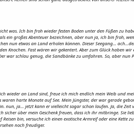
leicht was. Ich bin froh wieder festen Boden unter den Füßen zu ha
als ein großes Abenteuer bezeichnen, aber nun ja, ich bin froh, we
hen nun etwas an Land erholen können. Dieser Seegang... ach...der
 den Knochen. Fast wären wir gekentert. Aber zum Glück haben wir 
Der war schlau genug, die Sandbänke zu umfahren. So, aber nun P
ich wieder an Land sind, freue ich mich endlich mein Weib und me
 waren harte Monate auf See. Mein Jüngster, der war gerade gebor
 nun, ja... jetzt kann er vielleicht sogar schon laufen. Ja, die Zeit 
ch sicher über mein Geschenk freuen, dass ich ihr mitbringe. Sie l
 Reisen bin, versuche ich einen exotische Armreif oder eine Kette z
rsehen noch freudiger.