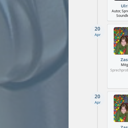
Ulr
Autor, Sp
Soundl
20
Apr
Zas
Mitg
Sprechpro
20
Apr
Zas