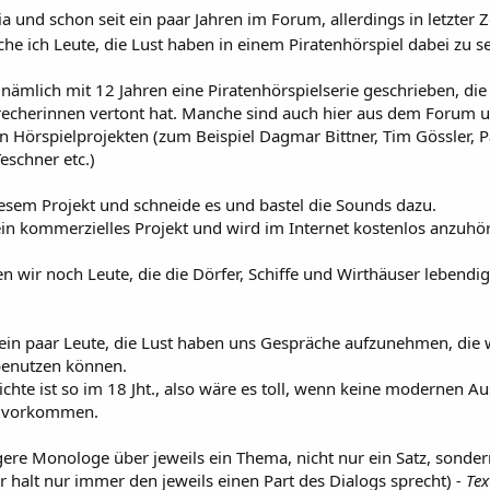
kia und schon seit ein paar Jahren im Forum, allerdings in letzter 
che ich Leute, die Lust haben in einem Piratenhörspiel dabei zu s
nämlich mit 12 Jahren eine Piratenhörspielserie geschrieben, die 
recherinnen vertont hat. Manche sind auch hier aus dem Forum
en Hörspielprojekten (zum Beispiel Dagmar Bittner, Tim Gössler, 
eschner etc.)
diesem Projekt und schneide es und bastel die Sounds dazu.
ein kommerzielles Projekt und wird im Internet kostenlos anzuhör
n wir noch Leute, die die Dörfer, Schiffe und Wirthäuser lebend
ein paar Leute, die Lust haben uns Gespräche aufzunehmen, die 
benutzen können.
ichte ist so im 18 Jht., also wäre es toll, wenn keine modernen A
c. vorkommen.
gere Monologe über jeweils ein Thema, nicht nur ein Satz, sonder
r halt nur immer den jeweils einen Part des Dialogs sprecht)
- Tex