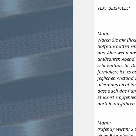
TEXT BEISPIELE:
Mann:
Waren Sie mit Ihrer
hoffe Sie hatten e
aus. Aber wenn das 
amüsanten Abend mi
sehr enttäuscht. D
formuliere ich es 
jeglichen Anstand 
allerdings nicht im
dass auch das Punl
Stück ist empfehle
dorthin ausführen
Mann:
(rufend): Wirtin! 
einen Branntwein. 