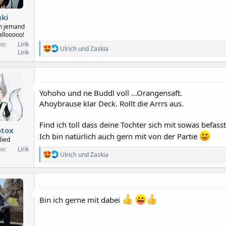
uki
h jemand
allooooo!
be
Link
R
Ulrich
und
Zaskia
Link
e
a
k
t
i
Yohoho und ne Buddl voll ...Orangensaft.
o
Ahoybrause klar Deck. Rollt die Arrrs aus.
n
e
n
Find ich toll dass deine Tochter sich mit sowas befasst
:
otox
Ich bin natürlich auch gern mit von der Partie
lied
be
Link
R
Ulrich
und
Zaskia
e
a
k
t
i
Bin ich gerne mit dabei
o
n
e