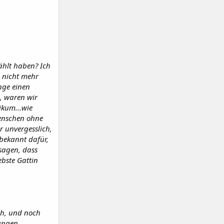
zählt haben? Ich
e nicht mehr
inge einen
, waren wir
ikum...wie
Menschen ohne
r unvergesslich,
 bekannt dafür,
sagen, dass
ebste Gattin
ch, und noch
langen