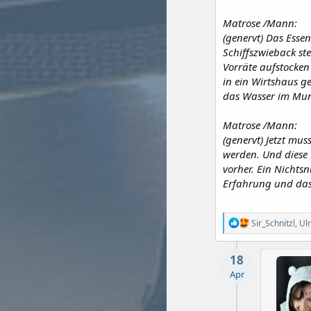
Matrose /Mann:
(genervt) Das Esse
Schiffszwieback ste
Vorräte aufstocken
in ein Wirtshaus g
das Wasser im Mu
Matrose /Mann:
(genervt) Jetzt mus
werden. Und diese 
vorher. Ein Nichtsn
Erfahrung und das 
R
Sir_Schnitzl
,
Ulr
e
a
k
18
t
Apr
i
o
n
e