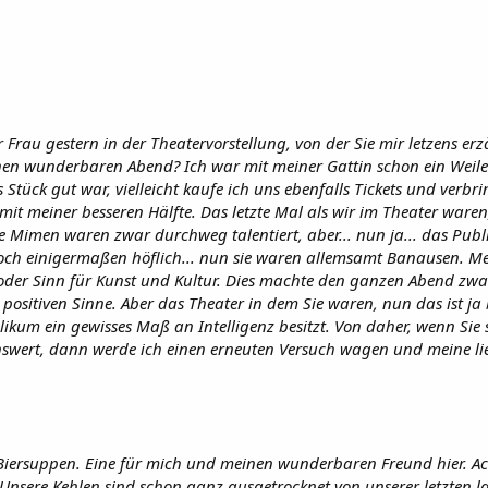
 Frau gestern in der Theatervorstellung, von der Sie mir letzens er
inen wunderbaren Abend? Ich war mit meiner Gattin schon ein Weil
Stück gut war, vielleicht kaufe ich uns ebenfalls Tickets und verbr
t meiner besseren Hälfte. Das letzte Mal als wir im Theater waren
ie Mimen waren zwar durchweg talentiert, aber... nun ja... das Publ
noch einigermaßen höflich... nun sie waren allemsamt Banausen. 
oder Sinn für Kunst und Kultur. Dies machte den ganzen Abend zwa
 positiven Sinne. Aber das Theater in dem Sie waren, nun das ist ja
ikum ein gewisses Maß an Intelligenz besitzt. Von daher, wenn Sie 
nswert, dann werde ich einen erneuten Versuch wagen und meine li
.
2 Biersuppen. Eine für mich und meinen wunderbaren Freund hier. A
Unsere Kehlen sind schon ganz ausgetrocknet von unserer letzten 