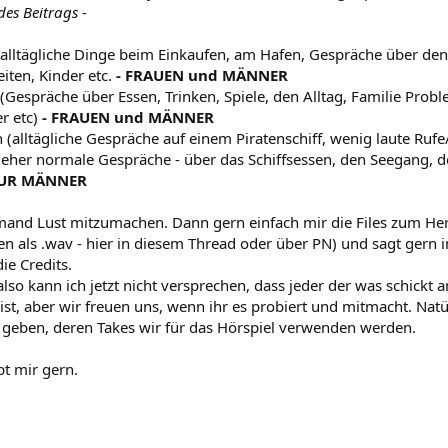
es Beitrags -
alltägliche Dinge beim Einkaufen, am Hafen, Gespräche über den 
iten, Kinder etc.
- FRAUEN und MÄNNER
(Gespräche über Essen, Trinken, Spiele, den Alltag, Familie Prob
r etc)
- FRAUEN und MÄNNER
n (alltägliche Gespräche auf einem Piratenschiff, wenig laute Rufe
 eher normale Gespräche - über das Schiffsessen, den Seegang, d
UR MÄNNER
 jemand Lust mitzumachen. Dann gern einfach mir die Files zum He
n als .wav - hier in diesem Thread oder über PN) und sagt gern 
ie Credits.
, also kann ich jetzt nicht versprechen, dass jeder der was schickt
ist, aber wir freuen uns, wenn ihr es probiert und mitmacht. Nat
d geben, deren Takes wir für das Hörspiel verwenden werden.
bt mir gern.