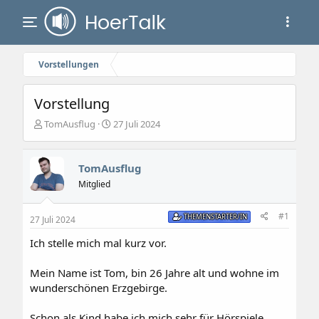
Vorstellungen
Vorstellung
E
E
TomAusflug
27 Juli 2024
r
r
s
s
t
t
TomAusflug
e
e
Mitglied
l
l
l
l
e
t
#1
THEMENSTARTER/IN
27 Juli 2024
r
a
m
Ich stelle mich mal kurz vor.
Mein Name ist Tom, bin 26 Jahre alt und wohne im
wunderschönen Erzgebirge.
Schon als Kind habe ich mich sehr für Hörspiele