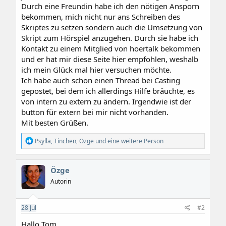
Durch eine Freundin habe ich den nötigen Ansporn
bekommen, mich nicht nur ans Schreiben des
Skriptes zu setzen sondern auch die Umsetzung von
Skript zum Hörspiel anzugehen. Durch sie habe ich
Kontakt zu einem Mitglied von hoertalk bekommen
und er hat mir diese Seite hier empfohlen, weshalb
ich mein Glück mal hier versuchen möchte.
Ich habe auch schon einen Thread bei Casting
gepostet, bei dem ich allerdings Hilfe bräuchte, es
von intern zu extern zu ändern. Irgendwie ist der
button für extern bei mir nicht vorhanden.
Mit besten Grüßen.
R
Psylla
,
Tinchen
,
Özge
und eine weitere Person
e
a
k
Özge
t
i
Autorin
o
n
e
28
Jul
#2
n
:
Hallo Tom,