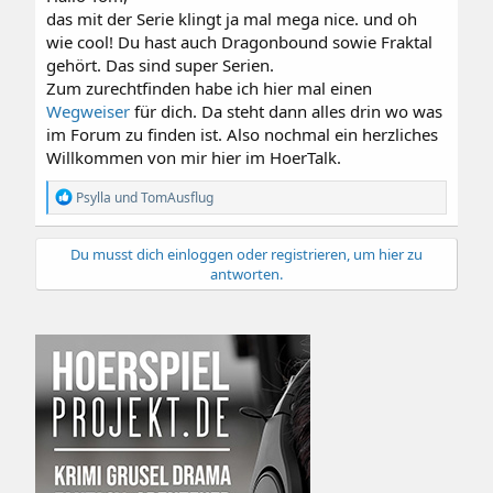
das mit der Serie klingt ja mal mega nice. und oh
wie cool! Du hast auch Dragonbound sowie Fraktal
gehört. Das sind super Serien.
Zum zurechtfinden habe ich hier mal einen
Wegweiser
für dich. Da steht dann alles drin wo was
im Forum zu finden ist. Also nochmal ein herzliches
Willkommen von mir hier im HoerTalk.
R
Psylla
und
TomAusflug
e
a
k
Du musst dich einloggen oder registrieren, um hier zu
t
antworten.
i
o
n
e
n
: