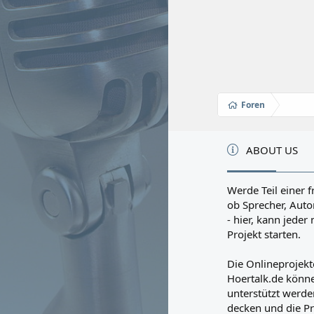
Foren
ABOUT US
Werde Teil einer f
ob Sprecher, Autor
- hier, kann jede
Projekt starten.
Die Onlineprojekt
Hoertalk.de könne
unterstützt werden
decken und die Pr