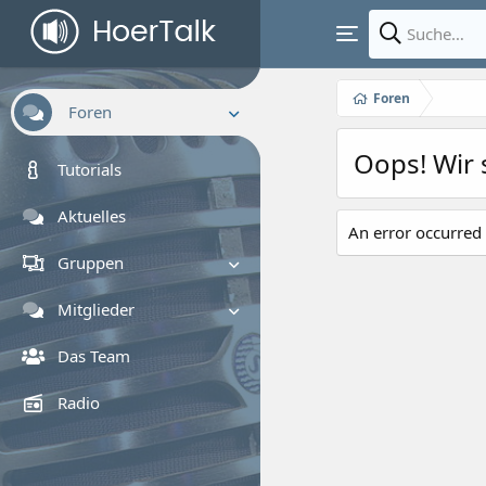
Foren
Foren
Oops! Wir 
Neue Beiträge
Tutorials
Foren durchsuchen
Aktuelles
An error occurred 
Gruppen
Gruppe suchen
Mitglieder
Registrierte Mitglieder
Das Team
Zurzeit aktive Besucher
Radio