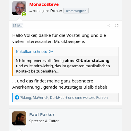
k
MonacoSteve
t
i
... nicht ganz Dichter
Teammitglied
o
n
e
15
Mai
#2
n
:
Hallo Volker, danke für die Vorstellung und die
vielen interessanten Musikbeispiele.
Kukulkan schrieb:
Ich komponiere vollständig
ohne KI-Unterstützung
und es ist mir wichtig, das im gesamten musikalischen
Kontext beizubehalten...
... und das findet meine ganz besondere
Anerkennung , gerade heutzutage! Bleib dabei!
R
7klang
,
MaVericK
,
DarkHeart
und eine weitere Person
e
a
k
Paul Parker
t
i
Sprecher & Cutter
o
n