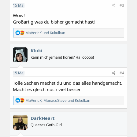
e
15
Mai
#3
n
:
Wow!
Großartig was du bisher gemacht hast!
R
MaVericK
und
Kukulkan
e
a
k
Kluki
t
i
Kann mich jemand hören? Hallooooo!
o
n
e
15
Mai
#4
n
:
Tolle Sachen machst du und das alles handgemacht.
Macht es gleich noch viel besser
R
MaVericK
,
MonacoSteve
und
Kukulkan
e
a
k
DarkHeart
t
i
Queeres Goth-Girl
o
n