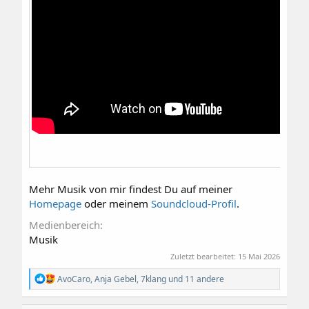
Mehr Musik von mir findest Du auf meiner
Homepage
oder meinem
Soundcloud-Profil
.
Medienbereich
Musik
Zuletzt bearbeitet:
15 Mai 2026
R
AvoCaro
,
Anja Gebel
,
7klang
und 11 andere
e
a