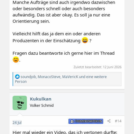
Manche Aufträge sind auch irgendwo dazwischen
oder besonders schnell oder auch besonders
aufwändig. Das ist aber okay. Es soll ja nur eine
Orientierung sein.
Vielleicht hilft das ja dem ein oder anderen
Produzenten in der Einschätzung
?
Fragen dazu beantworte ich gerne hier im Thread
.
Zuletzt bearbeitet:
12 Juni 2026
R
soundjob
,
MonacoSteve
,
MaVericK
und eine weitere
e
Person
a
k
t
Kukulkan
i
o
Volker Schmid
n
e
n
#14
THEMENSTARTER/IN
24
Jul
:
Hier mal wieder ein Video, das ich vertonen durfte: