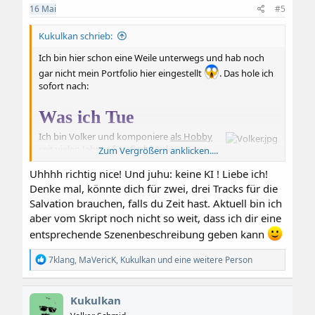
e
16
Mai
#5
n
:
Kukulkan schrieb:
Ich bin hier schon eine Weile unterwegs und hab noch
gar nicht mein Portfolio hier eingestellt
. Das hole ich
sofort nach:
Was ich Tue
Ich bin Volker und komponiere
als Hobby
seit vielen Jahren für allerlei Anlässe.
Zum Vergrößern anklicken....
Bevorzugt
orchestrale Werke
oder
Uhhhh richtig nice! Und juhu: keine KI ! Liebe ich!
elektronische Musik
, aber auch für die klassische
Bandbesetzung einer
Rockband
,
mit oder ohne
Denke mal, könnte dich für zwei, drei Tracks für die
Gesang
. In den letzten Jahren auch häufiger für
Salvation brauchen, falls du Zeit hast. Aktuell bin ich
Hörspiele und Animationsserien.
aber vom Skript noch nicht so weit, dass ich dir eine
entsprechende Szenenbeschreibung geben kann
Bei Kompositionen im Auftrag ist mir, trotz dem Status
als Hobby, eine professionelle Arbeit wichtig!
R
7klang
,
MaVericK
,
Kukulkan
und eine weitere Person
Auftraggeber werden professionell betreut, Deadlines
e
werden möglichst eingehalten, die Kommunikation ist
a
klar und deutlich. Ich weiß, in vielen Projekten, auch
k
Kukulkan
Hobby-Projekten, ist ein verlässlicher Partner wichtig.
t
Wenn sich herausstellen sollte, dass es nicht passt
i