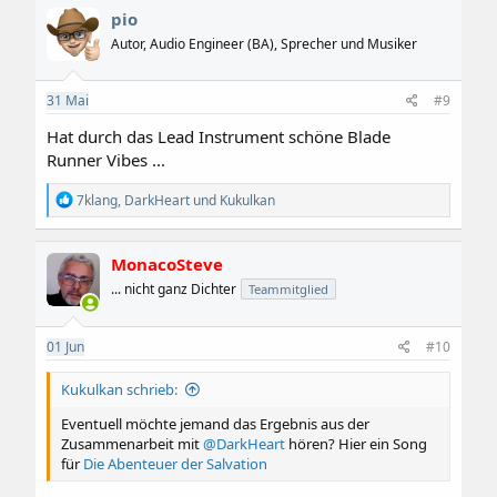
k
pio
t
i
Autor, Audio Engineer (BA), Sprecher und Musiker
o
n
e
31
Mai
#9
n
:
Hat durch das Lead Instrument schöne Blade
Runner Vibes ...
R
7klang
,
DarkHeart
und
Kukulkan
e
a
k
MonacoSteve
t
i
... nicht ganz Dichter
Teammitglied
o
n
e
01
Jun
#10
Mehr Musik von mir findest Du auf meiner
Homepage
n
oder meinem
Soundcloud-Profil
.
:
Kukulkan schrieb:
Eventuell möchte jemand das Ergebnis aus der
Zusammenarbeit mit
@DarkHeart
hören? Hier ein Song
für
Die Abenteuer der Salvation