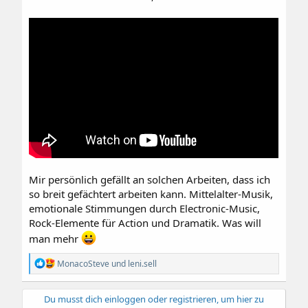
Mir persönlich gefällt an solchen Arbeiten, dass ich
so breit gefächtert arbeiten kann. Mittelalter-Musik,
emotionale Stimmungen durch Electronic-Music,
Rock-Elemente für Action und Dramatik. Was will
man mehr
R
MonacoSteve
und
leni.sell
e
a
k
Du musst dich einloggen oder registrieren, um hier zu
t