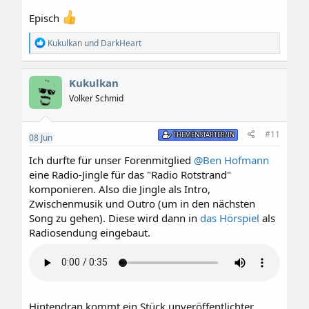
Episch
R
Kukulkan
und
DarkHeart
e
a
k
Kukulkan
t
i
Volker Schmid
o
n
e
#11
THEMENSTARTER/IN
08
Jun
n
:
Ich durfte für unser Forenmitglied
@Ben Hofmann
eine Radio-Jingle für das "Radio Rotstrand"
komponieren. Also die Jingle als Intro,
Zwischenmusik und Outro (um in den nächsten
Song zu gehen). Diese wird dann in
das Hörspiel
als
Radiosendung eingebaut.
Hintendran kommt ein Stück unveröffentlichter