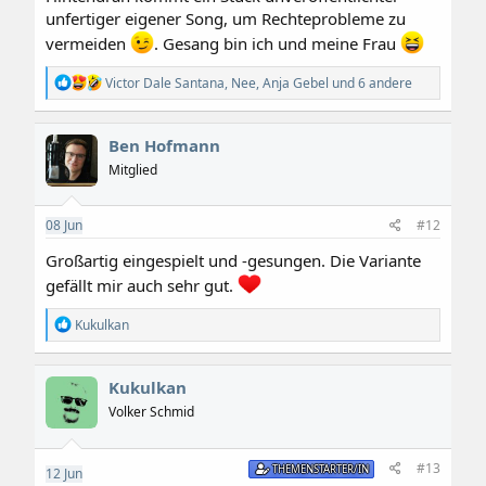
unfertiger eigener Song, um Rechteprobleme zu
vermeiden
. Gesang bin ich und meine Frau
R
Victor Dale Santana
,
Nee
,
Anja Gebel
und 6 andere
e
a
k
Ben Hofmann
t
i
Mitglied
o
n
e
08
Jun
#12
n
:
Großartig eingespielt und -gesungen. Die Variante
gefällt mir auch sehr gut.
R
Kukulkan
e
a
k
Kukulkan
t
i
Volker Schmid
o
n
e
#13
THEMENSTARTER/IN
12
Jun
n