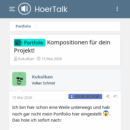
Portfolio
Kompositionen für dein
Portfolio
Projekt!
E
E
Kukulkan
15 Mai 2026
r
r
s
s
t
t
Kukulkan
e
e
Volker Schmid
l
l
l
l
e
t
#1
THEMENSTARTER/IN
15 Mai 2026
r
a
m
Ich bin hier schon eine Weile unterwegs und hab
noch gar nicht mein Portfolio hier eingestellt
.
Das hole ich sofort nach: