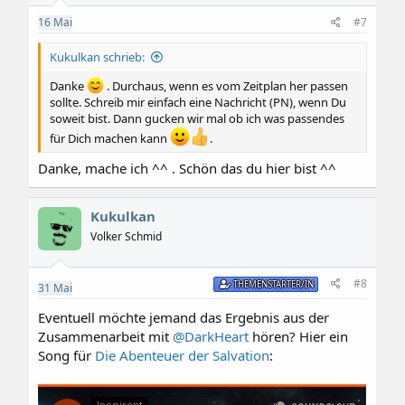
n
e
16
Mai
#7
n
:
Kukulkan schrieb:
Danke
. Durchaus, wenn es vom Zeitplan her passen
sollte. Schreib mir einfach eine Nachricht (PN), wenn Du
soweit bist. Dann gucken wir mal ob ich was passendes
für Dich machen kann
.
Danke, mache ich ^^ . Schön das du hier bist ^^
Kukulkan
Volker Schmid
#8
THEMENSTARTER/IN
31
Mai
Eventuell möchte jemand das Ergebnis aus der
Zusammenarbeit mit
@DarkHeart
hören? Hier ein
Song für
Die Abenteuer der Salvation
: