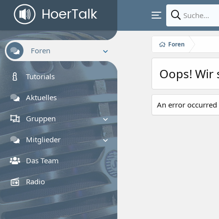
Foren
Foren
Oops! Wir 
Neue Beiträge
Tutorials
Foren durchsuchen
Aktuelles
An error occurred 
Gruppen
Gruppe suchen
Mitglieder
Registrierte Mitglieder
Das Team
Zurzeit aktive Besucher
Radio