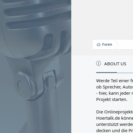
Foren
ABOUT US
Werde Teil einer f
ob Sprecher, Autor
- hier, kann jede
Projekt starten.
Die Onlineprojekt
Hoertalk.de könne
unterstützt werden
decken und die Pr