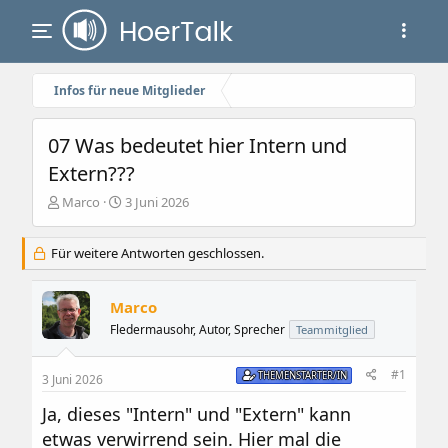
Infos für neue Mitglieder
07 Was bedeutet hier Intern und
Extern???
E
E
Marco
3 Juni 2026
r
r
s
s
Für weitere Antworten geschlossen.
t
t
e
e
l
l
Marco
l
l
e
t
Fledermausohr, Autor, Sprecher
Teammitglied
r
a
m
#1
THEMENSTARTER/IN
3 Juni 2026
Ja, dieses "Intern" und "Extern" kann
etwas verwirrend sein. Hier mal die