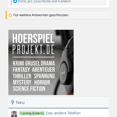
R
Dorle
,
pio
,
Lauschecke
und 4 andere
e
a
k
Für weitere Antworten geschlossen.
t
i
o
n
e
n
:
Neu
Das andere Telefon
Casting (Extern)