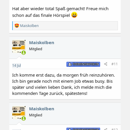
Hat aber wieder total Spaß gemacht! Freue mich
schon auf das finale Hörspiel
R
Maiskolben
e
a
k
Maiskolben
t
i
Mitglied
o
n
e
#11
THEMENSTARTER/IN
14
Jul
n
:
Ich komme erst dazu, da morgen früh reinzuhören.
Ich bin gerade noch mit einem Job etwas busy. Bis
später und vielen lieben Dank, ich melde mich die
kommenden Tage zurück, spätestens!
Maiskolben
Mitglied
#12