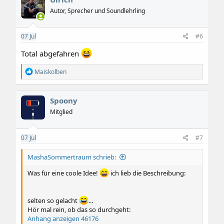
t
i
Autor, Sprecher und Soundlehrling
o
n
e
07
Jul
#6
n
:
Total abgefahren
R
Maiskolben
e
a
k
Spoony
t
i
Mitglied
o
n
e
07
Jul
#7
n
:
MashaSommertraum schrieb:
Was für eine coole Idee!
ich lieb die Beschreibung:
selten so gelacht
...
Hör mal rein, ob das so durchgeht:
Anhang anzeigen 46176