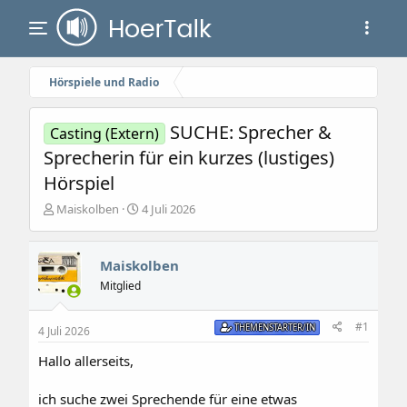
Hörspiele und Radio
SUCHE: Sprecher &
Casting (Extern)
Sprecherin für ein kurzes (lustiges)
Hörspiel
E
E
Maiskolben
4 Juli 2026
r
r
s
s
t
t
Maiskolben
e
e
Mitglied
l
l
l
l
e
t
#1
THEMENSTARTER/IN
4 Juli 2026
r
a
m
Hallo allerseits,
ich suche zwei Sprechende für eine etwas