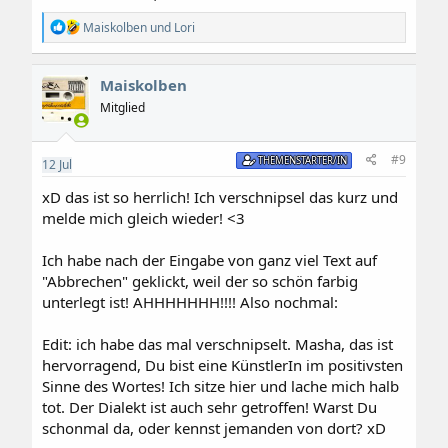
R
Maiskolben
und
Lori
e
a
k
Maiskolben
t
i
Mitglied
o
n
e
#9
THEMENSTARTER/IN
12
Jul
n
:
xD das ist so herrlich! Ich verschnipsel das kurz und
melde mich gleich wieder! <3
Ich habe nach der Eingabe von ganz viel Text auf
"Abbrechen" geklickt, weil der so schön farbig
unterlegt ist! AHHHHHHH!!!! Also nochmal:
Edit: ich habe das mal verschnipselt. Masha, das ist
hervorragend, Du bist eine KünstlerIn im positivsten
Sinne des Wortes! Ich sitze hier und lache mich halb
tot. Der Dialekt ist auch sehr getroffen! Warst Du
schonmal da, oder kennst jemanden von dort? xD