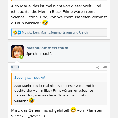
Also Maria, das ist mal nicht von dieser Welt. Und
ich dachte, die Men in Black Filme wären reine
Science Fiction. Und, von welchem Planeten kommst
du nun wirklich?
R
Maiskolben
,
MashaSommertraum
und
Ulrich
e
a
k
MashaSommertraum
t
i
Sprecherin und Autorin
o
n
e
07
Jul
#8
n
:
Spoony schrieb:
Also Maria, das ist mal nicht von dieser Welt. Und ich
dachte, die Men in Black Filme wären reine Science
Fiction. Und, von welchem Planeten kommst du nun
wirklich?
Mist, das Geheimnis ist gelüftet!
vom Planeten
9)*^<\~~_!K•>\!|?Ü