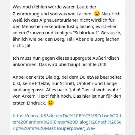
Was noch fehlen würde wären Laute der
Zustimmung und soetwas wie Lachen.
Natürlich
weiß ich das AlphaCentaurianer nicht wirklich für
den Menschen erkennbar lustig lachen, es ist eher
so ein Grunzen und kehliges "Schluckauf"-Geräusch,
ähnlich wie bei den Borg. Hä? Aber die Borg lachen
nicht. Ja!
Ich muss nun gegen dieses supergute Außerirdisch
ankommen. Das wird überhaupt nicht leicht!!!
Anbei der erste Dialog, bei dem Du etwas bearbeitet
bist, keine Effekte, nur Schnitt, Umkehr und Länge
sind angepasst. Alles nach "Jaha! Das ist wohl wahr!"
von Arkem "Text" fehlt noch. Das hier ist nur für den
ersten Eindruck.
https://earea.b33zle.de/Die%20B%C3%BCchse%20d
er%20Pandora%20(Erster%20Dialog%20nach%20Sc
ript%20mit%20MashaSuperpower).wav