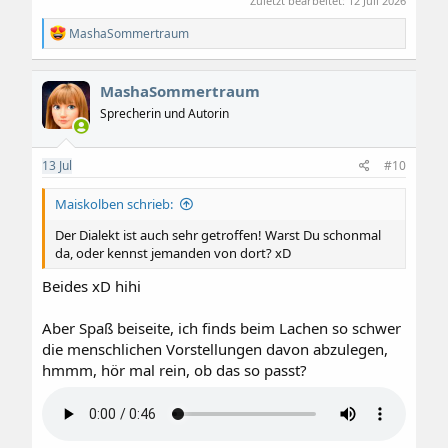
Zuletzt bearbeitet:
12 Juli 2026
R
MashaSommertraum
e
a
k
MashaSommertraum
t
i
Sprecherin und Autorin
o
n
e
13
Jul
#10
n
:
Maiskolben schrieb:
Der Dialekt ist auch sehr getroffen! Warst Du schonmal
da, oder kennst jemanden von dort? xD
Beides xD hihi
Aber Spaß beiseite, ich finds beim Lachen so schwer
die menschlichen Vorstellungen davon abzulegen,
hmmm, hör mal rein, ob das so passt?