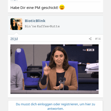
n
:
Habe Dir eine PM geschickt!
BioticBlink
𝙱𝚒𝚗 '𝚗𝚎 𝙺𝚊𝚏𝚏𝚎𝚎-𝙽𝚞𝚝𝚝𝚎
26
Jul
#14
Du musst dich einloggen oder registrieren, um hier zu
antworten.