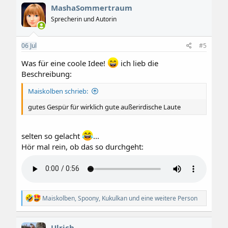
MashaSommertraum
Sprecherin und Autorin
06
Jul
#5
Was für eine coole Idee!
ich lieb die
Beschreibung:
Maiskolben schrieb:
gutes Gespür für wirklich gute außerirdische Laute
selten so gelacht
...
Hör mal rein, ob das so durchgeht:
R
Maiskolben
,
Spoony
,
Kukulkan
und eine weitere Person
e
a
k
Ulrich