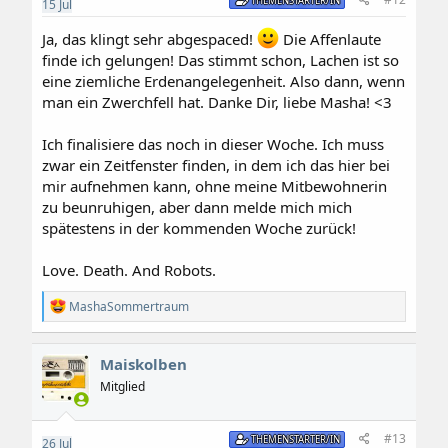
THEMENSTARTER/IN
15
Jul
Ja, das klingt sehr abgespaced!
Die Affenlaute
finde ich gelungen! Das stimmt schon, Lachen ist so
eine ziemliche Erdenangelegenheit. Also dann, wenn
man ein Zwerchfell hat. Danke Dir, liebe Masha! <3
Ich finalisiere das noch in dieser Woche. Ich muss
zwar ein Zeitfenster finden, in dem ich das hier bei
mir aufnehmen kann, ohne meine Mitbewohnerin
zu beunruhigen, aber dann melde mich mich
spätestens in der kommenden Woche zurück!
Love. Death. And Robots.
R
MashaSommertraum
e
a
k
Maiskolben
t
i
Mitglied
o
n
e
#13
THEMENSTARTER/IN
26
Jul