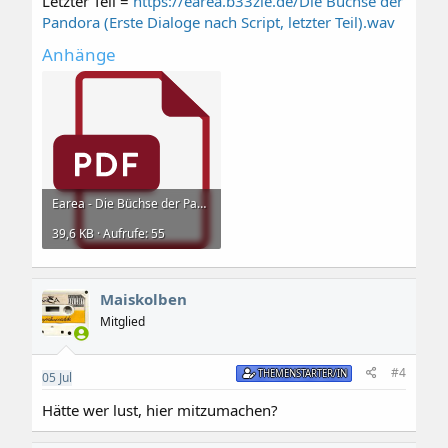
Letzter Teil =
https://earea.b33zle.de/Die Büchse der
Pandora (Erste Dialoge nach Script, letzter Teil).wav
Anhänge
Earea - Die Büchse der Pandora.pdf
39,6 KB · Aufrufe: 55
Maiskolben
Mitglied
#4
THEMENSTARTER/IN
05
Jul
Hätte wer lust, hier mitzumachen?