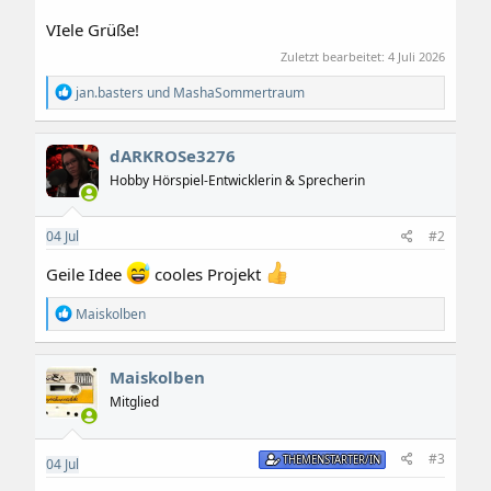
VIele Grüße!
Zuletzt bearbeitet:
4 Juli 2026
R
jan.basters
und
MashaSommertraum
e
a
k
dARKROSe3276
t
i
Hobby Hörspiel-Entwicklerin & Sprecherin
o
n
e
04
Jul
#2
n
:
Geile Idee
cooles Projekt
R
Maiskolben
e
a
k
Maiskolben
t
i
Mitglied
o
n
e
#3
THEMENSTARTER/IN
04
Jul
n
: