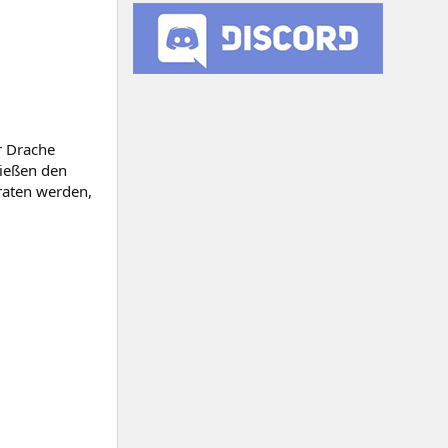
r Drache
ließen den
eraten werden,