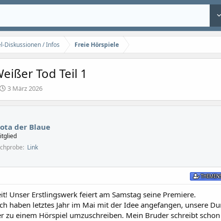
l-Diskussionen / Infos
Freie Hörspiele
eißer Tod Teil 1
E
3 März 2026
r
s
t
e
ota der Blaue
l
itglied
l
echprobe
Link
t
a
m
THEMENS
eit! Unser Erstlingswerk feiert am Samstag seine Premiere.
ch haben letztes Jahr im Mai mit der Idee angefangen, unsere D
 zu einem Hörspiel umzuschreiben. Mein Bruder schreibt schon