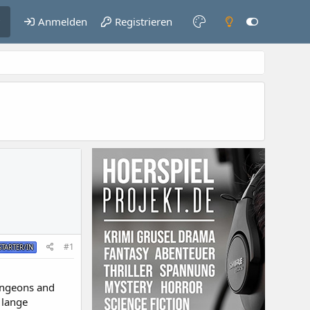
Anmelden
Registrieren
#1
TARTER/IN
ungeons and
 lange