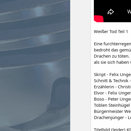
Weißer Tod Teil 1
Eine furchterregen
bedroht das gemüt
Drachen zu töten. 
als sie sich haben
Skript - Felix Unge
Schnitt & Technik 
Erzählerin - Chris
Elvor - Felix Unge
Boso - Peter Unge
Toblen Steinhügel
Bürgermeister We
Drachenjünger - L
Titelbild (leider) K