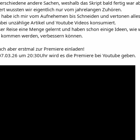
erschiedene andere Sachen, weshalb das Skript bald fertig war ab
iert wussten wir eigentlich nur vom jahrelangen Zuhören.
, habe ich mir vom Aufnehemen bis Schneiden und vertonen alles
bei unzählige Artikel und Youtube Videos konsumiert.
ser Reise eine Menge gelernt und haben schon einige Ideen, wie w
ie kommen werden, verbessern können.
ch aber erstmal zur Premiere einladen!
7.03.26 um 20:30Uhr wird es die Premiere bei Youtube geben.