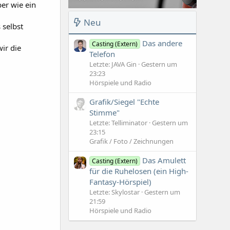
er wie ein
Neu
 selbst
Das andere
Casting (Extern)
ir die
Telefon
Letzte: JAVA Gin
Gestern um
23:23
Hörspiele und Radio
Grafik/Siegel "Echte
Stimme"
Letzte: Telliminator
Gestern um
23:15
Grafik / Foto / Zeichnungen
Das Amulett
Casting (Extern)
für die Ruhelosen (ein High-
Fantasy-Hörspiel)
Letzte: Skylostar
Gestern um
21:59
Hörspiele und Radio