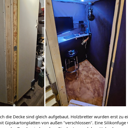
h die Decke sind gleich aufgebaut. Holzbretter wurden erst zu
it Gipskartonplatten von außen "verschlossen". Eine Silikonfuge