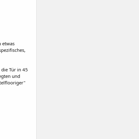
n etwas
spezifisches,
die Tür in 45
legten und
elflooriger"