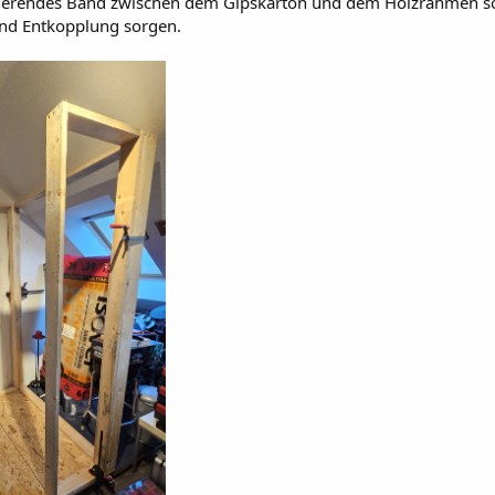
bierendes Band zwischen dem Gipskarton und dem Holzrahmen so
 und Entkopplung sorgen.