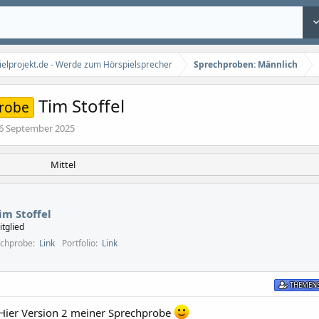
elprojekt.de - Werde zum Hörspielsprecher
Sprechproben: Männlich
Tim Stoffel
robe
6 September 2025
Mittel
im Stoffel
itglied
m
echprobe
Link
Portfolio
Link
THEMENS
ier Version 2 meiner Sprechprobe