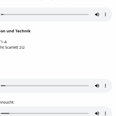
on und Technik
T1-A
ht Scarlett 2i2
hnsucht: