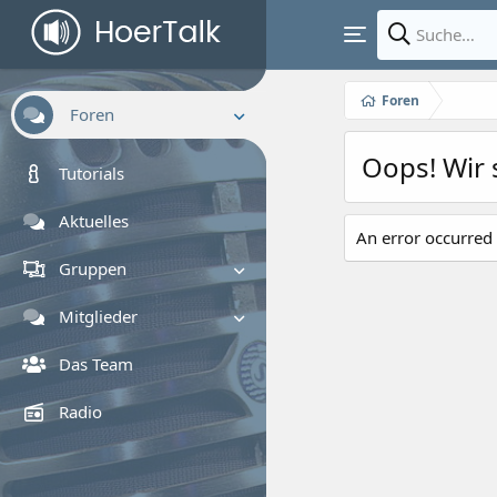
Foren
Foren
Oops! Wir 
Neue Beiträge
Tutorials
Foren durchsuchen
Aktuelles
An error occurred 
Gruppen
Gruppe suchen
Mitglieder
Registrierte Mitglieder
Das Team
Zurzeit aktive Besucher
Radio