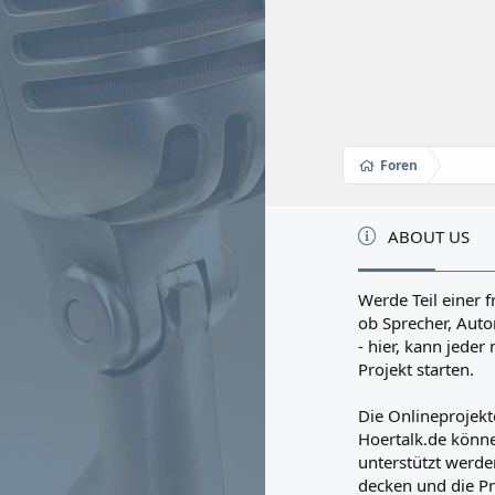
Foren
ABOUT US
Werde Teil einer f
ob Sprecher, Autor
- hier, kann jede
Projekt starten.
Die Onlineprojekt
Hoertalk.de könne
unterstützt werden
decken und die Pr