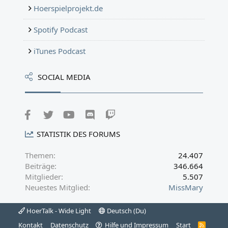
Hoerspielprojekt.de
Spotify Podcast
iTunes Podcast
SOCIAL MEDIA
Facebook
Twitter
youtube
Discord
Twitch
STATISTIK DES FORUMS
Themen
24.407
Beiträge
346.664
Mitglieder
5.507
Neuestes Mitglied
MissMary
HoerTalk - Wide Light
Deutsch (Du)
Kontakt
Datenschutz
Hilfe und Impressum
Start
R