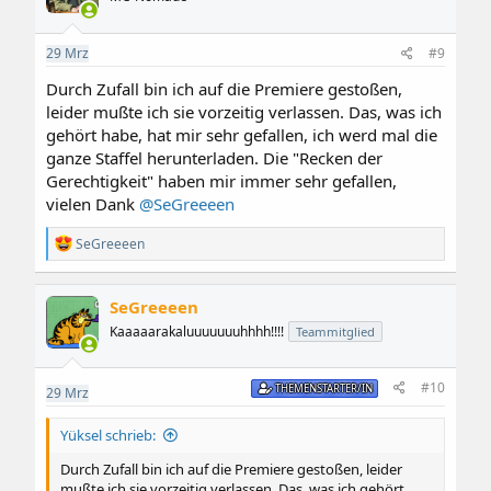
o
n
e
29
Mrz
#9
n
:
Durch Zufall bin ich auf die Premiere gestoßen,
leider mußte ich sie vorzeitig verlassen. Das, was ich
gehört habe, hat mir sehr gefallen, ich werd mal die
ganze Staffel herunterladen. Die "Recken der
Gerechtigkeit" haben mir immer sehr gefallen,
vielen Dank
@SeGreeeen
R
SeGreeeen
e
a
k
SeGreeeen
t
i
Kaaaaarakaluuuuuuuhhhh!!!!
Teammitglied
o
n
e
#10
THEMENSTARTER/IN
29
Mrz
n
:
Yüksel schrieb:
Durch Zufall bin ich auf die Premiere gestoßen, leider
mußte ich sie vorzeitig verlassen. Das, was ich gehört