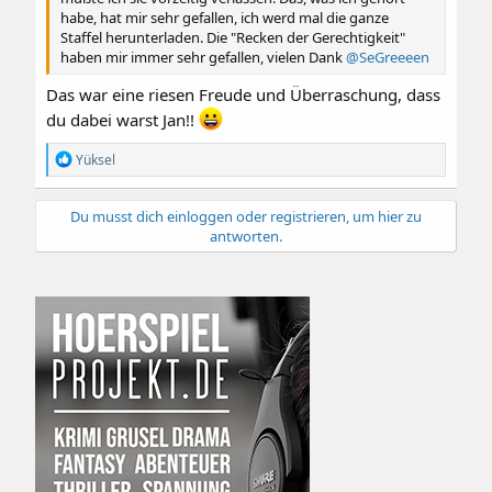
habe, hat mir sehr gefallen, ich werd mal die ganze
Staffel herunterladen. Die "Recken der Gerechtigkeit"
haben mir immer sehr gefallen, vielen Dank
@SeGreeeen
Das war eine riesen Freude und Überraschung, dass
du dabei warst Jan!!
R
Yüksel
e
a
k
Du musst dich einloggen oder registrieren, um hier zu
t
antworten.
i
o
n
e
n
: