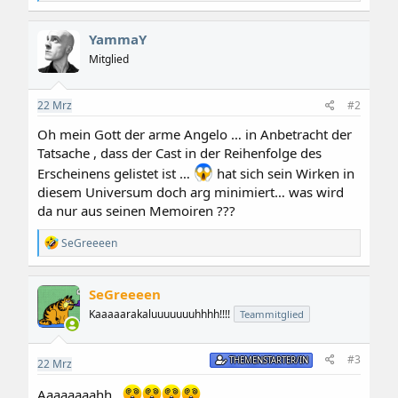
a
k
t
YammaY
i
o
Mitglied
n
e
n
22
Mrz
#2
:
Oh mein Gott der arme Angelo … in Anbetracht der
Tatsache , dass der Cast in der Reihenfolge des
Erscheinens gelistet ist …
hat sich sein Wirken in
diesem Universum doch arg minimiert… was wird
da nur aus seinen Memoiren ???
R
SeGreeeen
e
a
k
SeGreeeen
t
i
Kaaaaarakaluuuuuuuhhhh!!!!
Teammitglied
o
n
e
#3
THEMENSTARTER/IN
22
Mrz
n
:
Aaaaaaaahh..
....