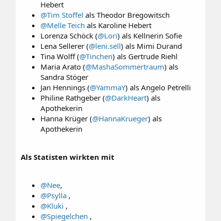
Hebert​
@Tim Stoffel
als Theodor Bregowitsch​
@Melle Teich
als Karoline Hebert​
Lorenza Schöck (
@Lori
) als Kellnerin Sofie​
Lena Sellerer (
@leni.sell
) als Mimi Durand​
Tina Wolff (
@Tinchen
) als Gertrude Riehl​
Maria Arato (
@MashaSommertraum
) als
Sandra Stöger​
Jan Hennings (
@YammaY
) als Angelo Petrelli​
Philine Rathgeber (
@DarkHeart
) als
Apothekerin​
Hanna Krüger (
@HannaKrueger
) als
Apothekerin​
Als Statisten wirkten mit
@Nee
,​
@Psylla
,​
@Kluki
,​
@Spiegelchen
,​