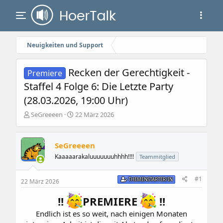
Neuigkeiten und Support
Recken der Gerechtigkeit -
Premiere
Staffel 4 Folge 6: Die Letzte Party
(28.03.2026, 19:00 Uhr)
E
E
SeGreeeen
22 März 2026
r
r
s
s
t
t
SeGreeeen
e
e
Kaaaaarakaluuuuuuuhhhh!!!!
Teammitglied
l
l
l
l
e
t
#1
THEMENSTARTER/IN
22 März 2026
r
a
m
!!
PREMIERE
!!
Endlich ist es so weit, nach einigen Monaten