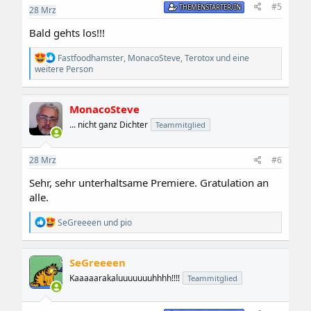
e
#5
THEMENSTARTER/IN
28
Mrz
n
:
Bald gehts los!!!
R
Fastfoodhamster
,
MonacoSteve
,
Terotox
und eine
e
weitere Person
a
k
t
MonacoSteve
i
o
... nicht ganz Dichter
Teammitglied
n
e
n
28
Mrz
#6
:
Sehr, sehr unterhaltsame Premiere. Gratulation an
alle.
R
SeGreeeen
und
pio
e
a
k
SeGreeeen
t
i
Kaaaaarakaluuuuuuuhhhh!!!!
Teammitglied
o
n
e