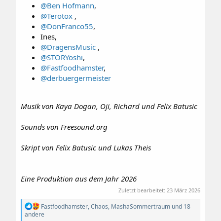
@Ben Hofmann
,​
@Terotox
,​
@DonFranco55
,​
Ines,​
@DragensMusic
,​
@STORYoshi
,​
@Fastfoodhamster
,​
@derbuergermeister
Musik von Kaya Dogan, Oji, Richard und Felix Batusic
Sounds von Freesound.org
Skript von Felix Batusic und Lukas Theis
Eine Produktion aus dem Jahr 2026
Zuletzt bearbeitet:
23 März 2026
R
Fastfoodhamster
,
Chaos
,
MashaSommertraum
und 18
e
andere