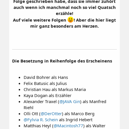
Folge geschrieben habe, dass sie immer zuhört
auch wenn ich manchmal noch so viel Quatsch
erzähle!
Auf viele weitere Folgen
! Aber die hier liegt
mir ganz besonders am Herzen.
Die Besetzung in Reihenfolge des Erscheinens
David Bohrer als Hans​
Felix Batusic als Julius​
Christian Hau als Markus Maria​
Kaya Dogan als Erzähler​
Alexander Traxel (
@JAVA Gin
) als Manfred
Riehl​
Olli Ott (
@DerOtter
) als Marco Berg​
@Fylvia R. Schein
als Ingrid Hebert​
Matthias Heyl (
@Macintosh77
) als Walter