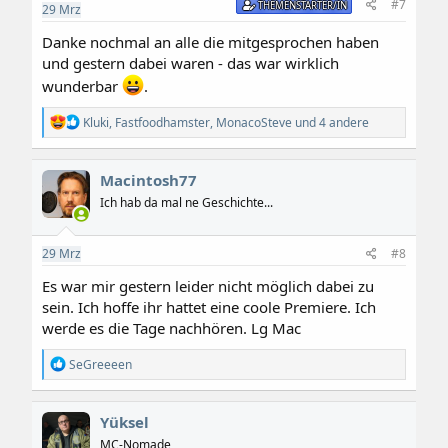
#7
THEMENSTARTER/IN
29
Mrz
n
:
Danke nochmal an alle die mitgesprochen haben
und gestern dabei waren - das war wirklich
wunderbar
.
R
Kluki
,
Fastfoodhamster
,
MonacoSteve
und 4 andere
e
a
k
Macintosh77
t
i
Ich hab da mal ne Geschichte...
o
n
e
29
Mrz
#8
n
:
Es war mir gestern leider nicht möglich dabei zu
sein. Ich hoffe ihr hattet eine coole Premiere. Ich
werde es die Tage nachhören. Lg Mac
R
SeGreeeen
e
a
k
Yüksel
t
i
MC-Nomade