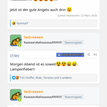
Jetzt ist der gute Angelo auch drin
Zuletzt bearbeitet:
22 März 2026
R
YammaY
e
a
k
SeGreeeen
t
i
Kaaaaarakaluuuuuuuhhhh!!!!
Teammitglied
o
n
e
#4
THEMENSTARTER/IN
27
Mrz
n
:
Morgen Abend ist es soweit
.
Lampenfieber!!
R
Tim Stoffel
,
Kluki
,
Terotox
und 3 andere
e
a
k
SeGreeeen
t
i
Kaaaaarakaluuuuuuuhhhh!!!!
Teammitglied
o
n