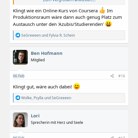
abgehandelt wird.
So, denke ich, kann auch wiederum jeder seiner eigenen
Klingt wie ein Online-Kurs von Coursera
Im
Lernkurve entsprechend vorankommen.
Produktionsraum wäre dann auch genug Platz zum
Austausch unter den 'Azubis/Studierenden'
R
SeGreeeen
und
Fylvia R. Schein
e
a
k
Ben Hofmann
t
i
Mitglied
o
n
e
06
Feb
#16
n
:
Klingt gut, wäre auch dabei!
R
Wolke
,
Psylla
und
SeGreeeen
e
a
k
Lori
t
i
Sprecherin mit Herz und Seele
o
n
e