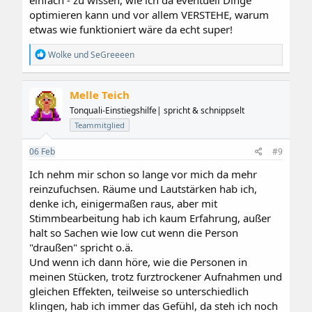
optimieren kann und vor allem VERSTEHE, warum
etwas wie funktioniert wäre da echt super!
R
Wolke
und
SeGreeeen
e
a
k
Melle Teich
t
i
Tonquali-Einstiegshilfe| spricht & schnippselt
o
Teammitglied
n
e
06
Feb
#9
n
:
Ich nehm mir schon so lange vor mich da mehr
reinzufuchsen. Räume und Lautstärken hab ich,
denke ich, einigermaßen raus, aber mit
Stimmbearbeitung hab ich kaum Erfahrung, außer
halt so Sachen wie low cut wenn die Person
"draußen" spricht o.ä.
Und wenn ich dann höre, wie die Personen in
meinen Stücken, trotz furztrockener Aufnahmen und
gleichen Effekten, teilweise so unterschiedlich
klingen, hab ich immer das Gefühl, da steh ich noch