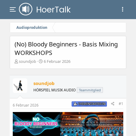
Audioproduktion
(No) Bloody Beginners - Basis Mixing
WORKSHOPS
E
E
soundjob
6 Februar 2026
r
r
s
s
t
t
e
e
soundjob
l
l
HÖRSPIEL MUSIK AUDIO
Teammitglied
l
l
e
t
#1
r
a
THEMENSTARTER/IN
6 Februar 2026
m