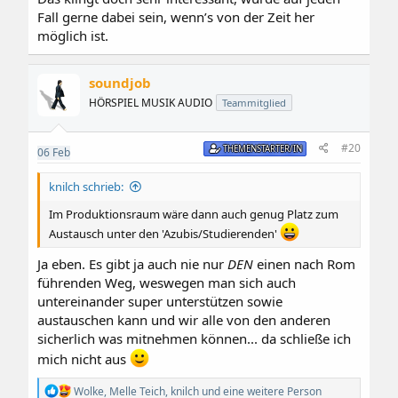
Fall gerne dabei sein, wenn’s von der Zeit her
möglich ist.
soundjob
HÖRSPIEL MUSIK AUDIO
Teammitglied
#20
THEMENSTARTER/IN
06
Feb
knilch schrieb:
Im Produktionsraum wäre dann auch genug Platz zum
Austausch unter den 'Azubis/Studierenden'
Ja eben. Es gibt ja auch nie nur
DEN
einen nach Rom
führenden Weg, weswegen man sich auch
untereinander super unterstützen sowie
austauschen kann und wir alle von den anderen
sicherlich was mitnehmen können... da schließe ich
mich nicht aus
R
Wolke
,
Melle Teich
,
knilch
und eine weitere Person