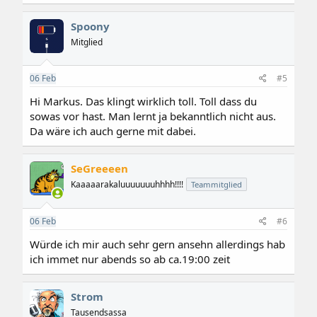
a
k
Spoony
t
i
Mitglied
o
n
e
06
Feb
#5
n
:
Hi Markus. Das klingt wirklich toll. Toll dass du
sowas vor hast. Man lernt ja bekanntlich nicht aus.
Da wäre ich auch gerne mit dabei.
SeGreeeen
Kaaaaarakaluuuuuuuhhhh!!!!
Teammitglied
06
Feb
#6
Würde ich mir auch sehr gern ansehn allerdings hab
ich immet nur abends so ab ca.19:00 zeit
Strom
Tausendsassa