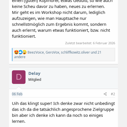
einen (guten) Kopfhörer, etwas Geduld, so wie auch
keine Scheu davor zu haben, neues zu erlernen.
Mir geht es im Workshop nicht darum, lediglich
aufzuzeigen, wie man Hauptsache nur
schnellstmöglich zum Ergebnis kommt, sondern
auch erlernt, warum etwas funktioniert, bzw. nicht
funktioniert.
Zuletzt bearbeitet:
6 Februar 2026
R
BeezVoice
,
GeroVox
,
schliffkowitz.oliver
und 21
e
andere
a
k
t
Delay
i
D
o
Mitglied
n
e
n
06
Feb
#2
:
Uih das klingt super! Ich denke zwar nicht unbedingt
das ich da die tatsächlich angesprochene Zielgruppe
bin aber ich denke ich kann da noch so einiges
lernen.