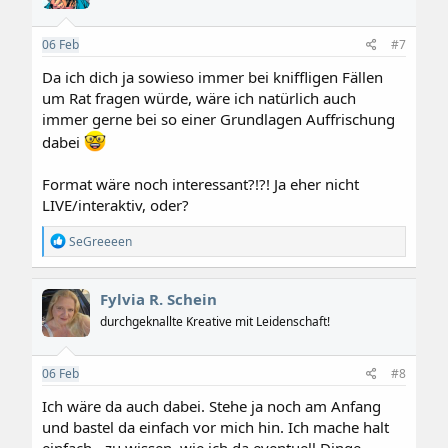
06
Feb
#7
Da ich dich ja sowieso immer bei kniffligen Fällen
um Rat fragen würde, wäre ich natürlich auch
immer gerne bei so einer Grundlagen Auffrischung
dabei
Format wäre noch interessant?!?! Ja eher nicht
LIVE/interaktiv, oder?
R
SeGreeeen
e
a
k
Fylvia R. Schein
t
i
durchgeknallte Kreative mit Leidenschaft!
o
n
e
06
Feb
#8
n
:
Ich wäre da auch dabei. Stehe ja noch am Anfang
und bastel da einfach vor mich hin. Ich mache halt
einfach - zu wissen, wie ich da eventuell Dinge