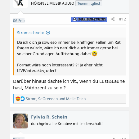
HÖRSPIEL MUSIK AUDIO
Teammitglied
#12
THEMENSTARTER/IN
06
Feb
Strom schrieb:
Da ich dich ja sowieso immer bei kniffligen Fällen um Rat
fragen würde, wäre ich natürlich auch immer gerne bei
so einer Grundlagen Auffrischung dabei
Format wäre noch interessant?!?! Ja eher nicht
LIVE/interaktiv, oder?
Darüber hinaus dachte ich vlt., wenn du Lust&Laune
hast, Mitdozent zu sein ?
R
Strom
,
SeGreeeen
und
Melle Teich
e
a
k
Fylvia R. Schein
t
i
durchgeknallte Kreative mit Leidenschaft!
o
n
e