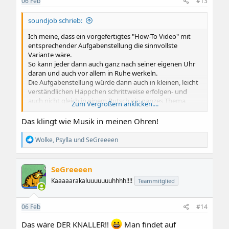
06
Feb
#13
n
:
soundjob schrieb:
Ich meine, dass ein vorgefertigtes "How-To Video" mit
entsprechender Aufgabenstellung die sinnvollste
Variante wäre.
So kann jeder dann auch ganz nach seiner eigenen Uhr
daran und auch vor allem in Ruhe werkeln.
Die Aufgabenstellung würde dann auch in kleinen, leicht
verständlichen Häppchen schrittweise erfolgen- und
auch nicht gleich in einem Rutsch ein ganzes Thema
Zum Vergrößern anklicken....
abgehandelt wird.
So, denke ich, kann auch wiederum jeder seiner eigenen
Das klingt wie Musik in meinen Ohren!
Lernkurve entsprechend vorankommen.
R
Wolke
,
Psylla
und
SeGreeeen
e
a
k
SeGreeeen
t
i
Kaaaaarakaluuuuuuuhhhh!!!!
Teammitglied
o
n
e
06
Feb
#14
n
:
Das wäre DER KNALLER!!
Man findet auf