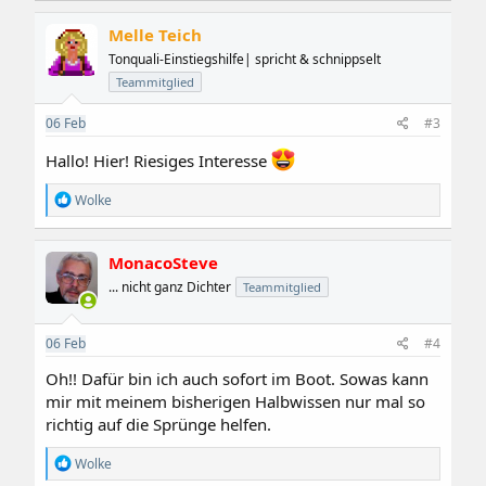
Melle Teich
Tonquali-Einstiegshilfe| spricht & schnippselt
Teammitglied
06
Feb
#3
Hallo! Hier! Riesiges Interesse
R
Wolke
e
a
k
MonacoSteve
t
i
... nicht ganz Dichter
Teammitglied
o
n
e
06
Feb
#4
n
:
Oh!! Dafür bin ich auch sofort im Boot. Sowas kann
mir mit meinem bisherigen Halbwissen nur mal so
richtig auf die Sprünge helfen.
R
Wolke
e