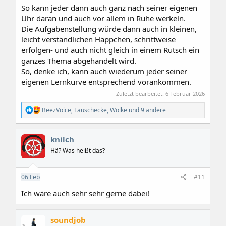
So kann jeder dann auch ganz nach seiner eigenen
Uhr daran und auch vor allem in Ruhe werkeln.
Die Aufgabenstellung würde dann auch in kleinen,
leicht verständlichen Häppchen, schrittweise
erfolgen- und auch nicht gleich in einem Rutsch ein
ganzes Thema abgehandelt wird.
So, denke ich, kann auch wiederum jeder seiner
eigenen Lernkurve entsprechend vorankommen.
Zuletzt bearbeitet:
6 Februar 2026
R
BeezVoice
,
Lauschecke
,
Wolke
und 9 andere
e
a
k
knilch
t
i
Hä? Was heißt das?
o
n
e
06
Feb
#11
n
:
Ich wäre auch sehr sehr gerne dabei!
soundjob