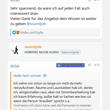
06
Feb
#17
n
:
Sehr spannend, da wäre ich auf jeden Fall auch
interessiert dran.
Vielen Dank für das Angebot dein Wissen so weiter
zu geben
@soundjob
R
Wolke
und
Psylla
e
a
k
soundjob
t
i
HÖRSPIEL MUSIK AUDIO
Teammitglied
o
n
e
#18
THEMENSTARTER/IN
06
Feb
n
:
Melle Teich schrieb:
Ich nehm mir schon so lange vor mich da mehr
reinzufuchsen. Räume und Lautstärken hab ich, denke
ich, einigermaßen raus, aber mit Stimmbearbeitung hab
ich kaum Erfahrung, außer halt so Sachen wie low cut
wenn die Person "draußen" spricht o.ä.
Und wenn ich dann höre, wie die Personen in meinen
Stücken, trotz furztrockener Aufnahmen und gleichen