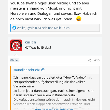
YouTube zwar einiges über Mixing und so aber
meistens anhand von Musik und nicht mit
Hörspielen und Dialogen und sowas. Bzw. Habe ich
da noch nicht wirklich was gefunden...
R
Wolke
,
Fylvia R. Schein
und
Melle Teich
e
a
k
knilch
t
i
Hä? Was heißt das?
o
n
e
06
Feb
#15
n
:
soundjob schrieb:
Ich meine, dass ein vorgefertigtes "How-To Video" mit
entsprechender Aufgabenstellung die sinnvollste
Variante wäre.
So kann jeder dann auch ganz nach seiner eigenen Uhr
daran und auch vor allem in Ruhe werkeln.
Die Aufgabenstellung würde dann auch in kleinen, leicht
verständlichen Häppchen schrittweise erfolgen- und
auch nicht gleich in einem Rutsch ein ganzes Thema
Zum Vergrößern anklicken....