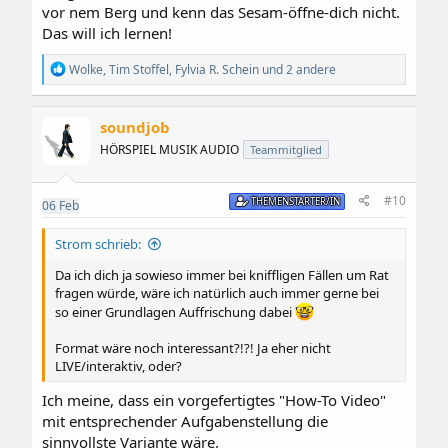
vor nem Berg und kenn das Sesam-öffne-dich nicht.
Das will ich lernen!
R
Wolke
,
Tim Stoffel
,
Fylvia R. Schein
und 2 andere
e
a
k
soundjob
t
i
HÖRSPIEL MUSIK AUDIO
Teammitglied
o
n
e
#10
THEMENSTARTER/IN
06
Feb
n
:
Strom schrieb:
Da ich dich ja sowieso immer bei kniffligen Fällen um Rat
fragen würde, wäre ich natürlich auch immer gerne bei
so einer Grundlagen Auffrischung dabei
Format wäre noch interessant?!?! Ja eher nicht
LIVE/interaktiv, oder?
Ich meine, dass ein vorgefertigtes "How-To Video"
mit entsprechender Aufgabenstellung die
sinnvollste Variante wäre.