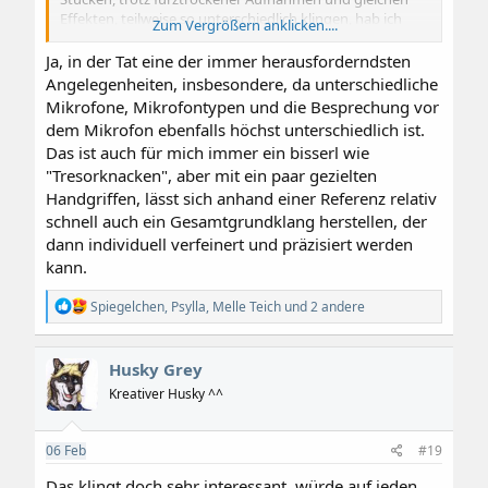
Effekten, teilweise so unterschiedlich klingen, hab ich
Zum Vergrößern anklicken....
immer das Gefühl, da steh ich noch vor nem Berg und
kenn das Sesam-öffne-dich nicht.
Ja, in der Tat eine der immer herausforderndsten
Das will ich lernen!
Angelegenheiten, insbesondere, da unterschiedliche
Mikrofone, Mikrofontypen und die Besprechung vor
dem Mikrofon ebenfalls höchst unterschiedlich ist.
Das ist auch für mich immer ein bisserl wie
"Tresorknacken", aber mit ein paar gezielten
Handgriffen, lässt sich anhand einer Referenz relativ
schnell auch ein Gesamtgrundklang herstellen, der
dann individuell verfeinert und präzisiert werden
kann.
R
Spiegelchen
,
Psylla
,
Melle Teich
und 2 andere
e
a
k
Husky Grey
t
i
Kreativer Husky ^^
o
n
e
06
Feb
#19
n
:
Das klingt doch sehr interessant, würde auf jeden