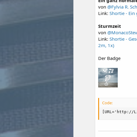
Ein ganz normal
von
@Fylvia R. Sc
Link:
Shortie - Ein
Sturmzeit
von
@MonacoSte
Link:
Shortie - Ge
2m, 1x)
Der Badge
Code:
[URL='http://L