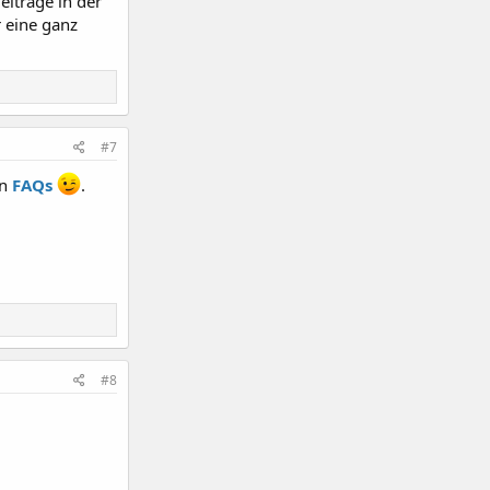
eiträge in der
r eine ganz
#7
en
FAQs
.
#8