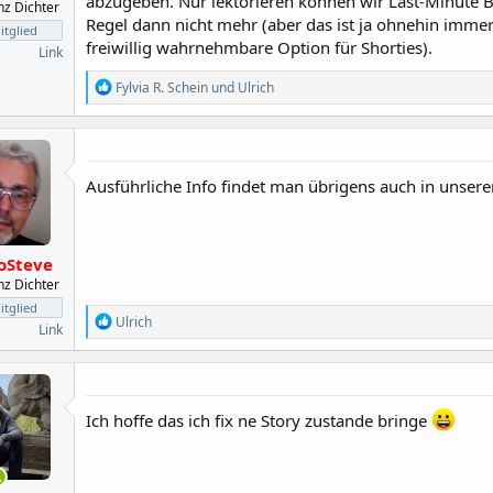
abzugeben. Nur lektorieren können wir Last-Minute B
anz Dichter
Regel dann nicht mehr (aber das ist ja ohnehin imme
tglied
freiwillig wahrnehmbare Option für Shorties).
Link
R
Fylvia R. Schein
und
Ulrich
e
a
k
t
i
Ausführliche Info findet man übrigens auch in unser
o
n
e
n
:
oSteve
anz Dichter
tglied
R
Ulrich
Link
e
a
k
t
i
Ich hoffe das ich fix ne Story zustande bringe
o
n
e
n