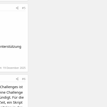
#5
nterstützung
et:
19 Dezember 2025
#6
hallenges ist
 eine Challenge
ndigt. Für die
eit, ein Skript