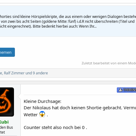
Shorties sind kleine Hörspielskripte, die aus einem oder wenigen Dialogen besteh
von zwei bis acht Seiten (goldene Mitte: fünf) i.d.R nicht überschreiten (Titel und
cht eingerechnet). Bitte bedenkt hierbei auch: Wenn Ihr...
Themen
Zuletzt bearbeitet von einem Mod
ke
,
Ralf Zimmer
und 9 andere
THEMENS
Kleine Durchsage:
Der Nikolaus hat doch keinen Shortie gebracht. Vermu
Wetter
.
Kubi
Counter steht also noch bei 0 .
 den Bus
tet