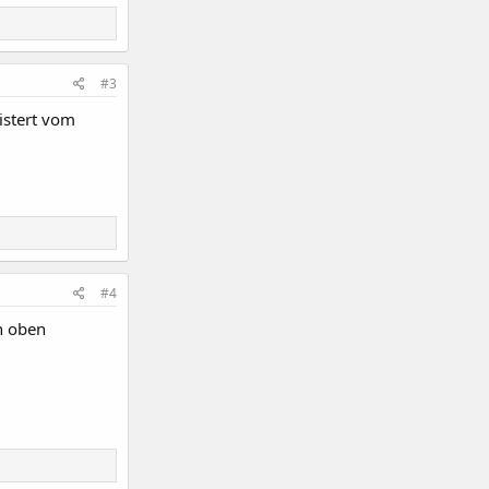
#3
istert vom
#4
h oben