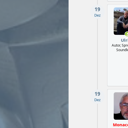
19
Dez
Ulr
Autor, Sp
Soundl
19
Dez
Monac