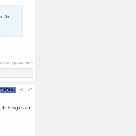
en. Sie
erator:
2 Januar 2026
#2
TARTER/IN
tlich lag es am