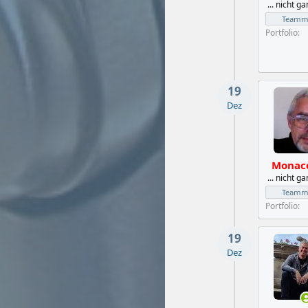
... nicht g
Teammi
Portfolio
19
Dez
Monac
... nicht g
Teammi
Portfolio
19
Dez