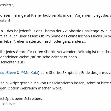
essierte,
diesem Jahr gefühlt eher laubfrei als in den Vorjahren. Liegt das v
eiten?
en
– das ist jedenfalls das Thema der 72. Shortie-Challenge. Wie i
t, sei euch überlassen: Ob im Sinne des chinesischen Fluchs „Mö
en leben“, eher wettertechnisch oder ganz anders...
ihr jedes Genre für euren Shortie verwenden. Wichtig ist nur, das
rgendeiner Weise „stürmische Zeiten“ erleben.
schichten aus?
acoSteve
&
@Mr_Kubi
) eure Shortie-Skripte bis Ende des Jahres z
ein Skript gerne auch von uns lektorieren lassen; schreibt bitte
lligen Option Gebrauch machen wollt.
iel Spaß beim Schreiben,
acoSteve