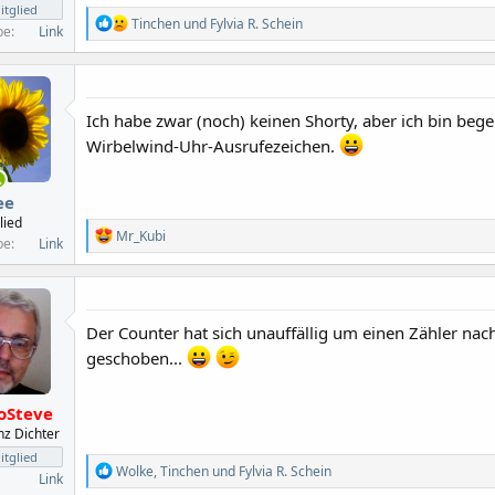
tglied
R
Tinchen
und
Fylvia R. Schein
be
Link
e
a
k
t
i
Ich habe zwar (noch) keinen Shorty, aber ich bin bege
o
Wirbelwind-Uhr-Ausrufezeichen.
n
e
n
:
ee
lied
R
Mr_Kubi
be
Link
e
a
k
t
i
Der Counter hat sich unauffällig um einen Zähler nac
o
geschoben...
n
e
n
:
oSteve
anz Dichter
tglied
R
Wolke
,
Tinchen
und
Fylvia R. Schein
Link
e