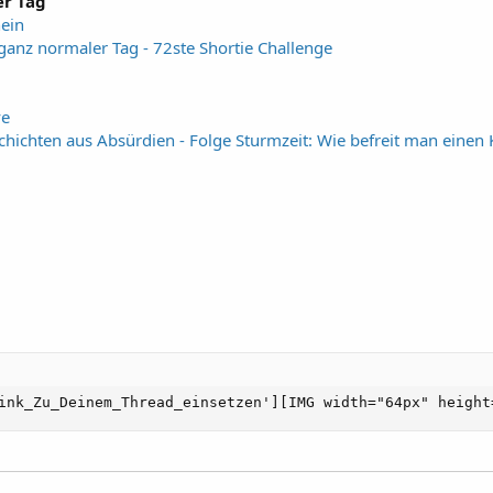
er Tag
hein
 ganz normaler Tag - 72ste Shortie Challenge
ve
schichten aus Absürdien - Folge Sturmzeit: Wie befreit man einen 
ink_Zu_Deinem_Thread_einsetzen'][IMG width="64px" height