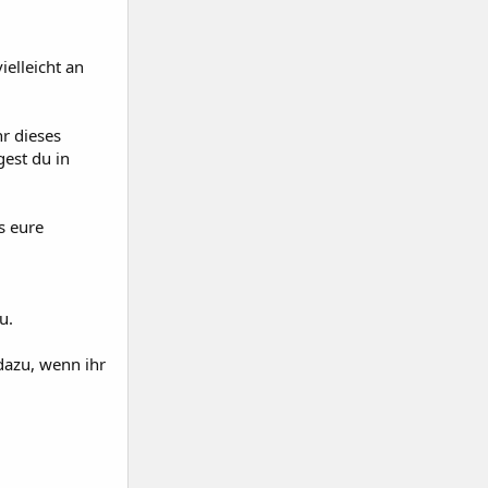
ielleicht an
hr dieses
gest du in
s eure
u.
 dazu, wenn ihr