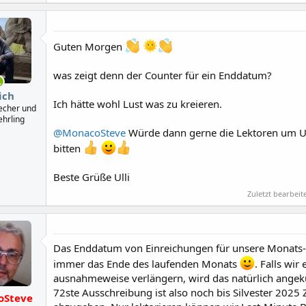
a
k
t
i
Guten Morgen
o
n
e
was zeigt denn der Counter für ein Enddatum?
n
:
ich
Ich hätte wohl Lust was zu kreieren.
recher und
ehrling
@MonacoSteve
Würde dann gerne die Lektoren um U
bitten
Beste Grüße Ulli
Zuletzt bearbeit
Das Enddatum von Einreichungen für unsere Monats-C
immer das Ende des laufenden Monats
. Falls wir
ausnahmeweise verlängern, wird das natürlich angekü
72ste Ausschreibung ist also noch bis Silvester 2025 Z
oSteve