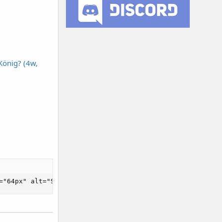
König? (4w,
="64px" alt="Shortie-Challenge 12/2025"]https://www.hoer