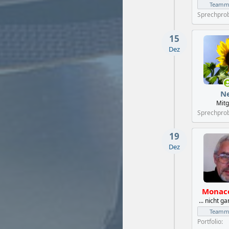
Teammi
Sprechpro
15
Dez
N
Mitg
Sprechpro
19
Dez
Monac
... nicht g
Teammi
Portfolio