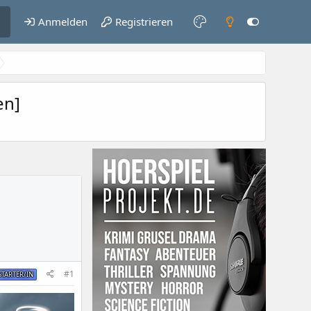
Anmelden
Registrieren
en]
#1
TARTER/IN