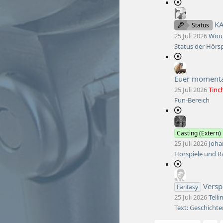
KA
Status
25 Juli 2026
Wou
Status der Hörs
Euer momenta
25 Juli 2026
Tinc
Fun-Bereich
Casting (Extern)
25 Juli 2026
Joha
Hörspiele und R
Vers
Fantasy
25 Juli 2026
Tell
Text: Geschicht