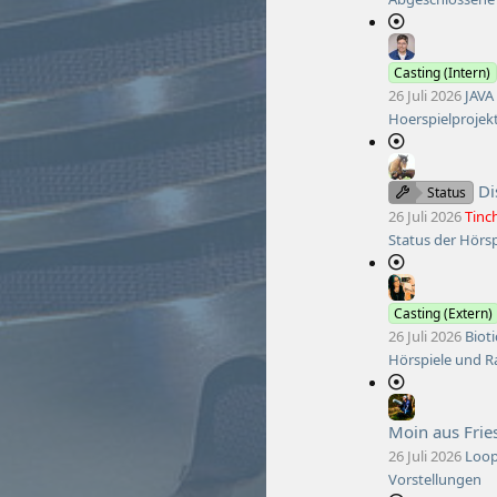
Casting (Intern)
26 Juli 2026
JAVA
Hoerspielprojekt
Di
Status
26 Juli 2026
Tinc
Status der Hörs
Casting (Extern)
26 Juli 2026
Bioti
Hörspiele und R
Moin aus Frie
26 Juli 2026
Loo
Vorstellungen