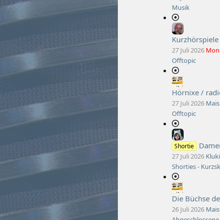
Musik
Kurzhörspiele
27 Juli 2026
Mon
Offtopic
Hörnixe / rad
27 Juli 2026
Mais
Offtopic
Dameno
Shortie
27 Juli 2026
Kluk
Shorties - Kurzs
Die Büchse de
26 Juli 2026
Mais
Abgeschlossene 