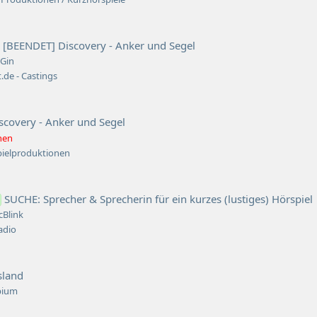
[BEENDET] Discovery - Anker und Segel
 Gin
.de - Castings
scovery - Anker und Segel
hen
pielproduktionen
SUCHE: Sprecher & Sprecherin für ein kurzes (lustiges) Hörspiel
cBlink
adio
sland
pium