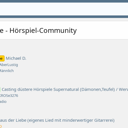
de - Hörspiel-Community
Michael D.
be
AberLustig
Männlich
Casting düstere Hörspiele Supernatural (Dämonen,Teufel) / We
KROSe3276
adio
s der Liebe (eigenes Lied mit minderwertiger Gitarrerei)
O