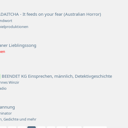
DAITCHA - It feeds on your fear (Australian Horror)
ndwort
pielproduktionen
ner Lieblingssong
hen
BEENDET KG Einsprechen, männlich, Detektivgeschichte
nnes Winzir
adio
pannung
iminator
en, Gedichte und mehr